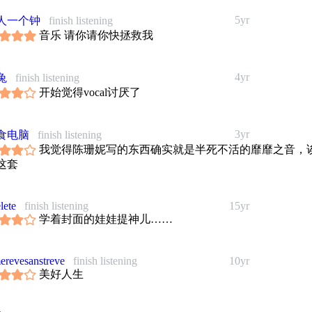
介紹:
e You, John--
5yr
人一个钟
finish listening
歌,要獻給這個世代的可愛美眉。
音乐 请你请你快拯救我
來自宅神朱學恆某日噗浪寫了: 學習正妹網路語言中:"幹嘛John!"
們慣用的可愛語氣, 竟然變成了一首歌...
都很愛John, 所以
4yr
兔
finish listening
e You, John.
开始觉得vocal讨厌了
操--
來自國民健康操。
的人際關係, 需要更多快樂的肢體互動。
3yr
食电脑
finish listening
-
我觉得陈珊妮写的东西确实就是半死不活的靡靡之音，
記憶了關於青春的種種美好, 我們藉由對音樂的熱情, 繼續對青春
这套
生--
人生是一首歌, 我們期待它的副歌是什麼樣的呢?
lete
finish listening
15yr
流行容易傳唱又好記, 還是只留給知心的人反覆聆聽...
学着封面的娃娃提神儿……
作片--
不窮的罷凌事件, 新聞中的家庭悲劇不停上演, 很多時候, 我們不
麼多暴力來解決生活上的所有問題。
revesanstreve
finish listening
10yr
美好人生