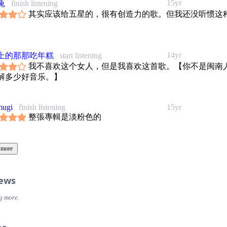
15yr
兔
finish listening
其实应该给五星的，很有创造力的歌。但我还没听惯这
14yr
上的那那吃年糕
start listening
我不喜欢这个女人，但是我喜欢这首歌。【你不是闽南
解多少好音乐。】
mugi
finish listening
15yr
整張專輯是淡粉色的
 more
iews
g more.