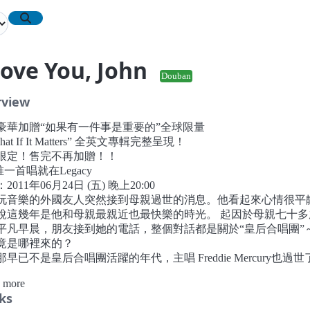
Love You, John
Douban
rview
豪華加贈“如果有一件事是重要的”全球限量
hat If It Matters” 全英文專輯完整呈現！
限定！售完不再加贈！！
4唯一首唱就在Legacy
2011年06月24日 (五) 睌上20:00
玩音樂的外國友人突然接到母親過世的消息。他看起來心情很平
說這幾年是他和母親最親近也最快樂的時光。 起因於母親七十多
平凡早晨，朋友接到她的電話，整個對話都是關於“皇后合唱團”
竟是哪裡來的？
早已不是皇后合唱團活躍的年代，主唱 Freddie Mercury也過世
七十多歲的母親突然變成皇后合唱團的歌迷，想擁有每張皇后合
 more
輯，想瞭解每首歌背後的故事，想知道過去的演唱會上發生過什
ks
記憶以來從未特別喜歡過什麼音樂的母親，從此瘋狂的愛上皇后