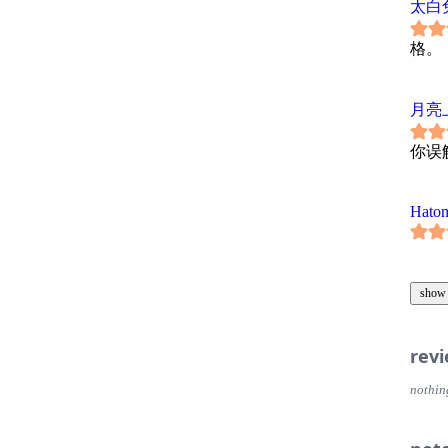
太白
格。
月亮
你误
Hato
show
rev
nothin