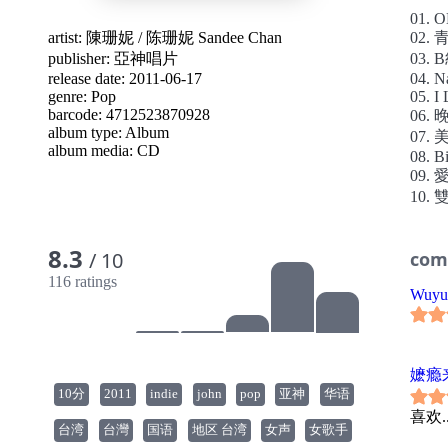
團，
01. 
母子
artist:
陳珊妮
/
陈珊妮 Sandee Chan
02. 
麼在
publisher:
亞神唱片
03.
了,
release date: 2011-06-17
04. N
“我
genre:
Pop
05. I
又自
barcode: 4712523870928
06.
album type:
Album
為皇
07.
album media:
CD
和約
08. Bi
09. 
我們
10.
會？
年輕
人生
8.3
com
/ 10
可能
由的
116 ratings
Wuyu
San
太多
詞/曲
創作
嬷瘾
暌違三
10分
2011
indie
john
pop
亚神
华语
給你
喜欢.
勇敢說
台湾
台灣
国语
地区 台湾
女声
女歌手