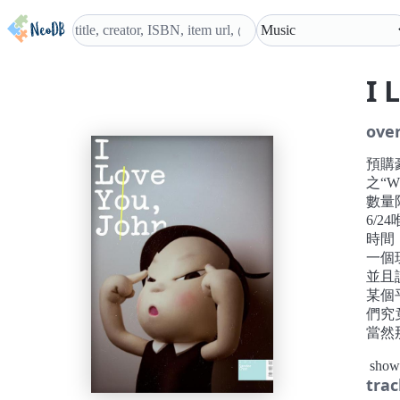
I 
ove
預購
之“W
數量
6/2
時間：
一個
並且
某個
們究
當然那
總之
show
的專
trac
自有