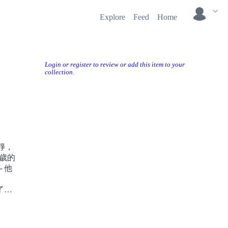
Explore
Feed
Home
Login or register to review or add this item to your
collection.
靜，
歲的
～他
了。
唱團
麼。
合唱