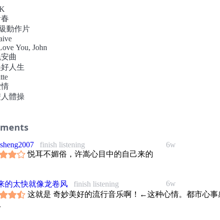
 每天聽的都是皇后合唱團的音樂，開始參加皇后合唱團的歌迷聚
OK
倆開始相約喝咖啡一起吃晚餐。“你應該也跟我一樣很想知道，
青春
七十多歲的某一天迷上皇后合唱團吧？”～朋友說：“於是有一天
 B級動作片
 你知道她怎麼說的嗎？”
aive
從電台聽到他們的歌。你不覺得皇后合唱團很棒嗎？”～這是一個
 Love You, John
然的理由，只是我們都沒想到而已。 他說母親的晚年過得很開心
 晚安曲
后合唱團的音樂，因為開始對他的工作感興趣，因為那些愉快的
 美好人生
會。
tte
愛情
是從幾歲開始不再關心流行音樂了呢？ 幾歲開始不再參加搖滾演
 雙人體操
？何時開始討厭年輕人的裝扮和語彙？卻又希望自己看起來仍然
人。
需要有多少的自省與妥協？大人的規則真的適合每個看似大人，
ments
還是小孩的你我？對於一切事物的期待與喜愛，難道無法找回無
單純？
sheng2007
finish listening
6w
dee的全新專輯「I Love You, John」，要跟你一起找回的，就是
悦耳不媚俗，许嵩心目中的自己来的
理由，單純對於流行音樂充滿熱愛與瘋狂的青春心情！
/製作/編曲/演唱
女王陳珊妮
6w
来的太快就像龙卷风
finish listening
年 全新清爽暢快大碟" I Love You, John"
这就是 奇妙美好的流行音乐啊！←这种心情。都市心事
2011夏天的 城市輕電音
.
大膽做 6/17 個性發行