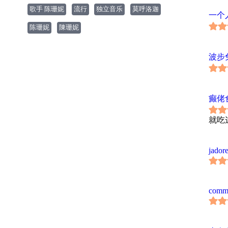
歌曲
歌手 陈珊妮
流行
独立音乐
莫呼洛迦
I Lov
一个
這首
陈珊妮
陳珊妮
靈感
美眉
年輕人
波步
I Lov
雙人體
靈感
良好
癫佬
青春-
音樂
就吃
往。
美好人
如果
jadore
要夠
B級動
層出
用那
comme