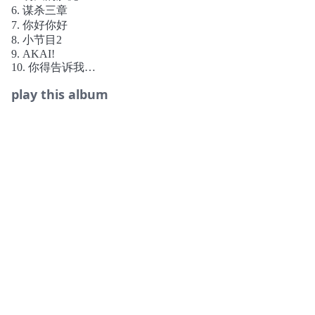
*曲目02 采样：香料《绿+橙》
6. 谋杀三章
*曲目09 次中音萨克斯：tga
7. 你好你好
*曲目13 作曲：July Lee
8. 小节目2
曲目：
9. AKAI!
01 小节目1 People/Person
10. 你得告诉我
02 秋千 Swing Heart
11. 恐龙形状的物体
03 关于家的一切 HOME
play this album
12. 午睡曲
04 永恒八月 Eternal August
13. 晚餐见
05 明天的脸庞 Run to Tomorrow
14. 风筝挽歌
06 谋杀三章 kinky,kill,kiss
15. 小节目3
07 你好你好 Hi There
08 小节目2 Hint Notes Shape
09 AKAI! AKAI!
10 你得告诉我 Tell Me all About It
11 恐龙形状的物体 Dino’s Love Story
12 午睡曲 Nap Song
13 晚餐见 Supper Meet
14 风筝挽歌 Farewell,Kite
15 小节目3 Angels at Play