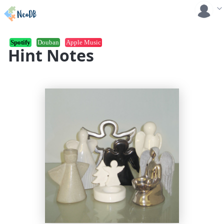
Spotify
Douban
Apple Music
Hint Notes