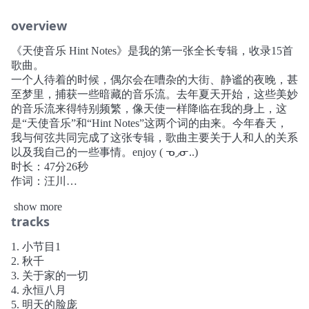
overview
《天使音乐 Hint Notes》是我的第一张全长专辑，收录15首
歌曲。
一个人待着的时候，偶尔会在嘈杂的大街、静谧的夜晚，甚
至梦里，捕获一些暗藏的音乐流。去年夏天开始，这些美妙
的音乐流来得特别频繁，像天使一样降临在我的身上，这
是“天使音乐”和“Hint Notes”这两个词的由来。今年春天，
我与何弦共同完成了这张专辑，歌曲主要关于人和人的关系
以及我自己的一些事情。enjoy ( ᓀ◞ᓂ..)
时长：47分26秒
作词：汪川
作曲：汪川
show more
编曲：汪川、何弦
tracks
器乐：何弦、汪川
录音：汪川、何弦
1. 小节目1
录音场所：卧室、Voyage Studio
2. 秋千
混音：何弦、汪川
3. 关于家的一切
母带：MINKEY @Studio KEY、何弦、汪川
4. 永恒八月
视觉：汪川
5. 明天的脸庞