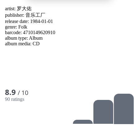
artist:
罗大佑
publisher:
音乐工厂
release date: 1984-01-01
genre:
Folk
barcode: 4710149620910
album type:
Album
album media:
CD
8.9
/ 10
90 ratings