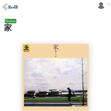
Douban
家