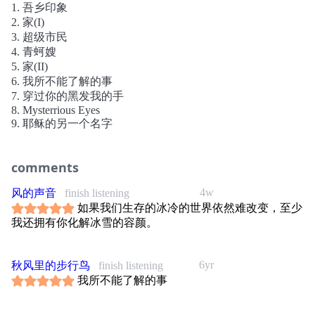
1. 吾乡印象
一个顶点”。《之乎者也》和《未来的主人翁》掀起的风暴
2. 家(I)
使他被冠上“抗议歌手”之类的头衔，甚至在当时的政治环境
3. 超级市民
下同时遭到来自政府当局和党外势力的压力——前者嫌他不
4. 青蚵嫂
规矩，后者嫌他不够激进，《家》风格上的凸变，其实也代
5. 家(II)
表着打破这个既定形象的企图。可惜当内在外在的矛盾都没
6. 我所不能了解的事
有获得解决时，当时的罗大佑并没有办法独力从这个盘根错
7. 穿过你的黑发我的手
节的网络解脱出来。回头去看《家》，罗大佑认为这是一
8. Mysterrious Eyes
张“企图跳出某个框框，却又受限于更大的框框”，以致仍然
9. 耶稣的另一个名字
无法充份淋漓施展的一张作品。
《家》的音乐处理，的确是罗大佑迄今做得最精致，层次最
丰富的一张，为了追求和前两张摇滚曲的不同质感，罗大佑
comments
亲自赴日聘请资深作曲家三枝成章为他编曲，专辑中大部分
的歌是在东京录制的。《吾乡印象》八分多钟的曲子里加入
4w
风的声音
finish listening
了胡琴、月琴、把乌等传统乐器，层层叠叠的音效，细腻的
如果我们生存的冰冷的世界依然难改变，至少
编曲结构加上罗大佑吟哦式的唱腔，透露出和前作完全不同
我还拥有你化解冰雪的容颜。
的企图；《青珂嫂》则是他首次收录的台语歌，都替这张专
辑增添了一份贴近故乡土地的眷恋之情。《家Ⅰ》，《家Ⅱ》
6yr
不仅诚恳地道出创作者内在的渴盼，也和前作处理爱情时低
秋风里的步行鸟
finish listening
调抑郁的情绪大异其趣，是罗大佑专辑中首次出现明朗温
我所不能了解的事
暖，情绪诉求“正向”的情歌。浓郁深情的《穿过你的黑发的
我的手》以及潇洒中掩不住落寞的深切内省之作《我所不能