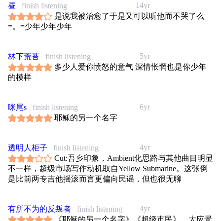
14yr
昼
finish listening
了解的事》，都是罗大佑炉火纯青的经典歌曲。而《超级市
是说我被治愈了于是又可以听他而不哭了么
民》这首唯一对现实直接批判反讽的作品，反倒和整张专辑
=。=少年少年少年
的基调显得有些格格不入。
这张专辑出版之后，罗大佑终于认清他已经撑不下去，到了
必须离开自己的《家》——台湾，远赴重洋让一切“归零”的
5yr
林下荒苔
finish listening
时候了，这张专辑为惊天动地的“黑色革命”划下句点。那个
多少人爱你愤怒的意气 深情怅惘也是你少年
让无数年轻人顶礼膜拜早已成为图腾的黑色身影，就这样不
的模样
知不觉永远走进了历史。
6yr
咪尾s
finish listening
耶稣的另一个名字
4yr
透明人柜子
finish listening
Cut:吾乡印象，Ambient化思路与其他曲目明显
不一样，超级市场写作动机取自Yellow Submarine。这张倒
是比前两专吉他摇滚而言更偏向民谣，但也很无聊
4yr
有所不为的反叛者
finish listening
《耶稣的另一个名字》《超级市民》，太应景