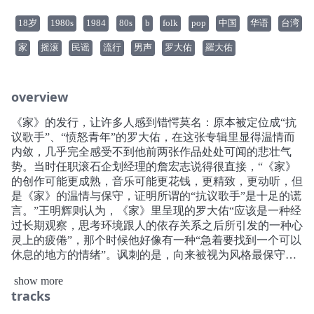
18岁
1980s
1984
80s
b
folk
pop
中国
华语
台湾
家
摇滚
民谣
流行
男声
罗大佑
羅大佑
overview
《家》的发行，让许多人感到错愕莫名：原本被定位成“抗
议歌手”、“愤怒青年”的罗大佑，在这张专辑里显得温情而
内敛，几乎完全感受不到他前两张作品处处可闻的悲壮气
势。当时任职滚石企划经理的詹宏志说得很直接，“《家》
的创作可能更成熟，音乐可能更花钱，更精致，更动听，但
是《家》的温情与保守，证明所谓的“抗议歌手”是十足的谎
言。”王明辉则认为，《家》里呈现的罗大佑“应该是一种经
过长期观察，思考环境跟人的依存关系之后所引发的一种心
灵上的疲倦”，那个时候他好像有一种“急着要找到一个可以
休息的地方的情绪”。讽刺的是，向来被视为风格最保守的
《家》反而是罗大佑专辑中送审未通过的歌曲最多的一张。
show more
事隔多年，罗大佑对这张专辑的处境有更清楚的体会，他表
tracks
示当时自己承受的压力已经超出所能容忍的极限，“自己觉
得有很多东西扛不下来了，也就是说自己想讲的话已经到了