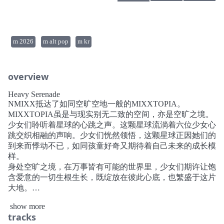
m 2026
m alt pop
m kr
overview
Heavy Serenade
NMIXX抵达了如同空旷空地一般的MIXXTOPIA。
MIXXTOPIA虽是与现实别无二致的空间，亦是空旷之境。
少女们聆听着星球的心跳之声。这颗星球流淌着六位少女心
跳交织相融的声响。少女们恍然领悟，这颗星球正因她们的
到来而悸动不已，如同孩童好奇又期待着自己未来的成长模
样。
身处空旷之境，在万事皆有可能的世界里，少女们期许让饱
含爱意的一切生根生长，既绽放在彼此心底，也繁盛于这片
大地。
《Heavy Serenade》是承载着少女深沉且坚定心意的爱之颂
show more
歌。少女们的歌声，化作让爱意肆意生长的Heavy Booster。
tracks
[TRACK LIST]