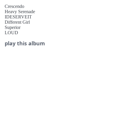
01. Crescendo
Crescendo
《Crescendo》是一首另类流行歌曲，温柔旋律与凌厉切入
Heavy Serenade
的合成器、鼓点、Song Form形成鲜明反差，营造出极具戏
IDESERVEIT
剧感的氛围。前奏澄澈的八音盒旋律在尾奏再度重现，节拍
Different Girl
器般的音轨之上，成员和声相融的副歌极具感染力。歌词借
Superior
用音乐术语，诠释了即便身处艰难境遇，对彼此日渐浓烈、
LOUD
满溢而出的深情。
play this album
02. Heavy Serenade (*Title)
主打曲《Heavy Serenade》将Trance、Acid、Drum & Bass等
raw音乐元素，巧妙MIXX于精致流行曲风之中。电影感十
足的鼓点与Modal Interchange Chord Progression营造出神秘
氛围，后副歌部分融入爆发力十足的摇滚曲风，华丽收尾即
将喷涌而出的爱意。传递笃定深沉爱意的歌词由艺人
HANRORO参与创作，诗意细腻地寄托真挚心境。
03. IDESERVEIT
《IDESERVEIT》是以 Boom-Bap 与Afro为基底，融合极简
质感音效的MIXX POP曲目，可同时感受酷感说唱与 R&B
唱腔魅力。预副歌Afro风格的节奏律动、副歌的 Boom-Bap
鼓点与电子质感人声，以及Pad Sound铺满的华丽桥段，借
由Drum Fill完成镜头切换般的段落递进。歌词讲述正因有过
往奋力前行的自己，才能安然享受当下的人生心境，副歌逐
字拆解歌名的歌词编排令人印象深刻。