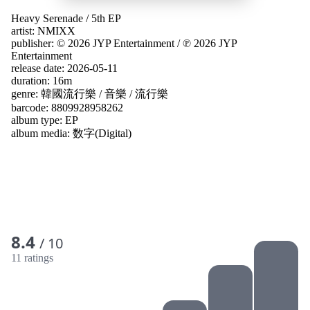
Heavy Serenade
/
5th EP
artist:
NMIXX
publisher:
© 2026 JYP Entertainment
/
℗ 2026 JYP
Entertainment
release date: 2026-05-11
duration: 16m
genre:
韓國流行樂
/
音樂
/
流行樂
barcode: 8809928958262
album type:
EP
album media:
数字(Digital)
8.4
/ 10
11 ratings