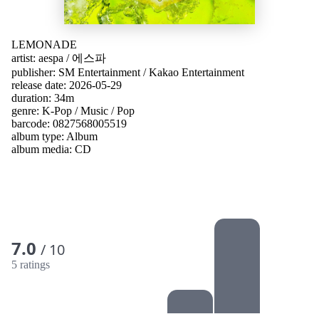
LEMONADE
artist:
aespa
/
에스파
publisher:
SM Entertainment / Kakao Entertainment
release date: 2026-05-29
duration: 34m
genre:
K-Pop
/
Music
/
Pop
barcode: 0827568005519
album type:
Album
album media:
CD
7.0
/ 10
5 ratings