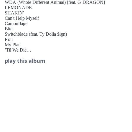
WDA (Whole Different Animal) [feat. G-DRAGON]
민 인 뮤직 2025’에서 올해의 그룹상을 수상하는 등 메가히
LEMONADE
트를 기록한 바 있어, 이번 컴백을 통해 이어갈 성과와 행보
SHAKIN'
에도 업계의 이목이 집중된다.
Can't Help Myself
Camouflage
또한 aespa는 데뷔 때부터 특유의 ‘쇠 맛’ 음악 색깔로 많은
Bite
사랑을 받아온 바, 지난해 싱글 ‘Dirty Work’와 미니 6집
Switchblade (feat. Ty Dolla $ign)
‘Rich Man’으로는 특유의 매력을 유지하면서도 확장된 음악
Roll
적 스펙트럼을 선보였던 만큼, 이번 신보를 통해 어떤 새로
My Plan
운 음악적 시도와 변화를 보여줄지 기대가 모인다.
’Til We Die
더불어 이번 앨범에는 G-DRAGON부터 라틴 팝스타 Becky
LEMONADE (feat. Becky G)
play this album
MY LEMONADE
G, 빌보드 차트 정상에 오른 대세 힙합 아티스트 Ty Dolla
$ign 등 전세계를 무대로 활약하는 특급 피처링진이 참여해
완성도를 높였다.
aespa 세계관 NEW 챕터 연다!
더블 타이틀곡 ‘WDA (Whole Different Animal) (Feat. G-
DRAGON)’ + ‘LEMONADE’!
선공개 타이틀곡 ‘WDA (Whole Different Animal) (Feat. G-
DRAGON)’는 웅장한 신스 베이스와 묵직한 훅이 압도감을
주는 힙합 기반의 댄스곡으로, 견고해진 aespa의 성장을 담
은 가사로 세계관의 새로운 챕터를 알리며, G-DRAGON이
피처링으로 참여해 강렬한 시너지를 더했다.
또다른 타이틀곡 ‘LEMONADE’는 강렬하게 트렌디한 신스