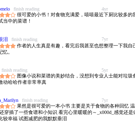
omelo
finish reading
4yr
很可爱的小书！对食物充满爱，嘻嘻最近下厨比较多的
试当中的菜谱！
7yr
眼泪
finish reading
作者的人生真是有趣，看完后我甚至也想整理一下我自
记忆。
finish reading
5yr
图像小说和菜谱的美妙结合，没想到专业人士能对垃圾
激动哈哈作者非常率真
a_Marilyn
finish reading
7yr
果然是很可爱的一本小书 主要是关于食物的各种回忆 
 还穿插了一些食谱和小知识 看完心里暖暖的～_x000d_感觉还是
比较幸福 试图减肥的我默默垂泪