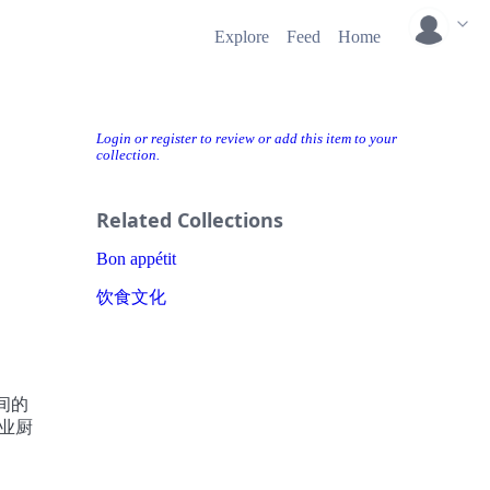
Explore
Feed
Home
Login or register to review or add this item to your
collection.
Related Collections
Bon appétit
饮食文化
间的
业厨