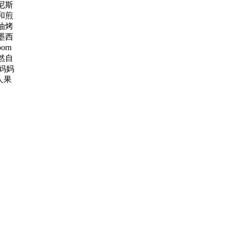
尼斯
和煎
油烤
曲奇
墨西
精确
rn
然自
妈妈
人果