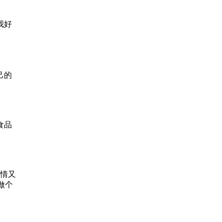
我好
己的
食品
温情又
做个