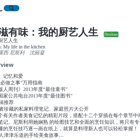
滋有味：我的厨艺人生
Douban
厨艺人生
: My life in the kitchen
 露西·尼斯利
沈丽凝
rview
、记忆和爱
房必做之事”万用指南
版人周刊》2013年度“最佳童书”
国家公共电台2013年度“最佳图书”
编辑推荐
作者珍藏的私家料理笔记、家庭照片大公开
个有关作者美食记忆的精彩片段，搭配十二个穿插在每个章节中
笔记。尼斯利用她娴熟 的绘图技艺和全面的烹饪知识，将只有专
懂的烹饪技巧逐一画在纸上，就算是料理新人也可以轻松掌握！
让人津津乐道的手绘美食故事