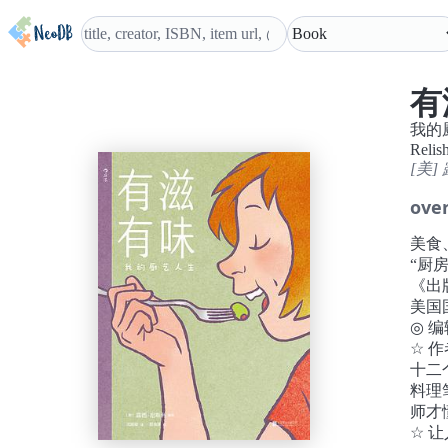
有
我的
Relish
[美]
ove
美食
“厨
《出
美国
◎ 
☆ 
十二
料理
师才
☆ 