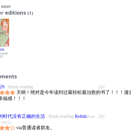
小孩来到乡村后怎样才能不被家禽围攻？
 more
羔羊肉的私家秘方关键在于蜂蜜？
r editions
(1)
罗马还想吃汉堡薯条怎么办？
成为“奶酪达人”还差几种常识需要了解？
哥除了辣味棒棒糖居然还有……
到的日常美食和想不到的寻味趣闻在此一并奉上！
美国各大媒体争相推荐，只为将这封为烹饪和饮食书写的情书送给
爱生活的食客。
ish
内容简介
Second
是她为了做出完美的可颂面包，翻来覆去地折磨自己，还是她倾
13
要食得那一口心仪的奶酪，露西•尼斯利深知自己需要什么：一
。身为厨师和美食家的女儿，她忠于自己的直觉。在这封为烹饪
ments
书写的彩色情书中，尼斯利呈现了她个人经历中所见到的斑斓美
并非是一种迫不得已的行为，食物也不仅仅是单调乏味的消耗品
r29
finish reading
2yr
食是应该被人们感恩且珍惜的，它与人类身体机能及感官有着密
天呐！绝对是今年读到过最轻松最治愈的书了！！！漫
联系。这些有关烹饪、饮食、生活方式，以及尼斯利珍藏的料理
幸福感！！！
展示在她娴熟、全面且迷人的手绘记忆中。
媒体推荐
·尼斯利在用清新的画风讲述有趣故事的同时，这些趣事还汇集成
2yr
的时代没有正确的生活
finish reading
Relish
(First
关“厨房必做之事”的万用指南。放下一切，去享受烹饪的乐趣吧
 2013)
 艾莉森·贝克德尔，《欢乐之家》作者
via普通读者群友。
自己特有的明快、可爱的绘图风格为我们带来了一部温情暖暖的