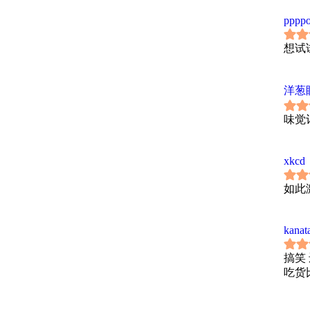
pppp
想试
洋葱
味觉
xkcd
如此
kanat
搞笑
吃货