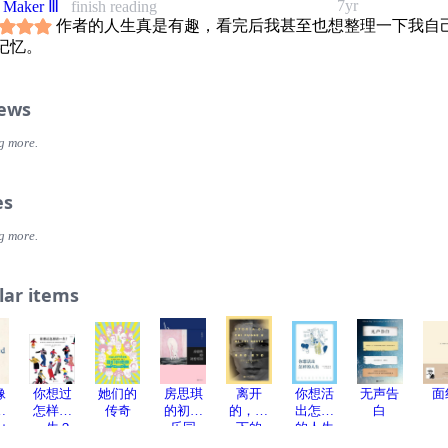
7yr
 Maker Ⅲ
finish reading
作者的人生真是有趣，看完后我甚至也想整理一下我自
记忆。
iews
g more.
es
g more.
lar items
像
你想过
她们的
房思琪
离开
你想活
无声告
面
往
怎样的
传奇
的初恋
的，留
出怎样
白
山
一生？
乐园
下的
的人生