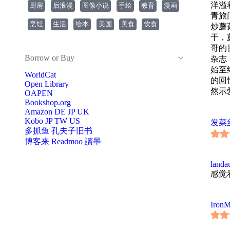
洋溢
厨房
后浪漫
图像小说
手绘
教育
漫画
故事
青旅
——
烹饪
生活
绘本
美国
美食
饮食
炒蘑
尼斯
干，
饼干
哥的
且清
Borrow or Buy
杂志
——
始至
露西
WorldCat
的回
Open Library
——
然示
OAPEN
◎ 
Bookshop.org
★《
Amazon
DE
JP
UK
★ 
Kobo
JP
TW
US
发菜
多抓鱼
孔夫子旧书
博客来
Readmoo 讀墨
landa
感觉
IronM