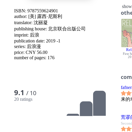
城市
show
腌渍
ISBN: 9787559624901
othe
到了
author:
[美] 露西·尼斯利
距离
translator:
沈丽凝
墨西
publishing house:
北京联合出版公司
想得
imprint: 后浪
☆ 
publication date: 2019 -1
位热
series: 后浪漫
Rel
◎ 
price: CNY 56.00
First 
无论
number of pages: 176
20
产也
佳肴
com
食而
吃，
fafne
常饮
9.1
/ 10
分的
来的
20 ratings
一并
◎ 
露西
荒谬
部有
Second
——
她用