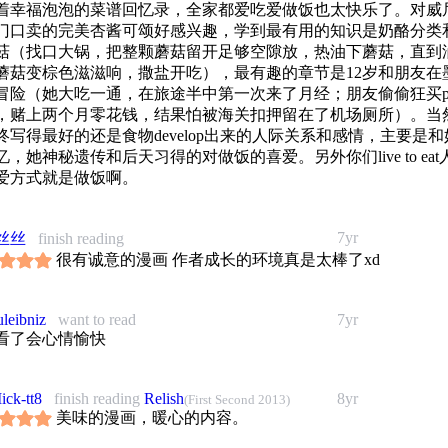
着幸福泡泡的菜谱回忆录，全家都爱吃爱做饭也太快乐了。对威
。
门口卖的完美杏酱可颂好感兴趣，学到最有用的知识是奶酪分类
 美国国家公共电台
菇（找口大锅，把整颗蘑菇留开足够空隙放，热油下蘑菇，直到
利在每个章节蕞后，都为我们奉献了一份手绘料理笔记（巧克力
蘑菇变棕色滋滋响，撒盐开吃），最有趣的章节是12岁和朋友在
！罗勒青酱！桑格利亚汽酒！）。她的语言就像她的图画一样，
冒险（她大吃一通，在旅途半中第一次来了月经；朋友偷偷狂买po
晰。
，赌上两个月零花钱，结果怕被海关扣押留在了机场厕所）。当
《纽约时报》
终写得最好的还是食物develop出来的人际关系和感情，主要是和
·尼斯利将漫画带上了餐桌。
忆，她神秘遗传和后天习得的对做饭的喜爱。另外你们live to eat
《今日美国》
爱方式就是做饭啊。
获奖记录
出版人周刊》2013年度“最佳童书”
美国国家公共电台2013年度“最佳图书”
7yr
丝丝
finish reading
很有诚意的漫画 作者成长的环境真是太棒了xd
uleibniz
want to read
7yr
看了会心情愉快
ick-tt8
finish reading
Relish
8yr
(First Second 2013)
美味的漫画，暖心的内容。