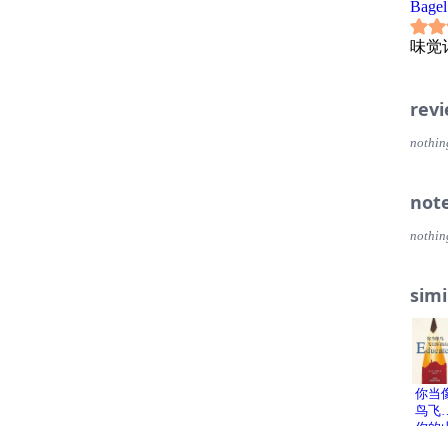
Bagel
味觉
rev
nothin
not
nothin
simi
你当
鸟飞
你的