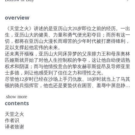
overview
《天堂之火》讲述的是亚历山大20岁即位之前的经历。一出
生，亚历山大的健美、力量和勇气便光彩夺目；而所有这一
切，都将在亚历山大漫长而艰苦的少年时代被打磨得锋利，
足以支撑起他宏伟的未来。
还未离开襁褓，亚历山大同床异梦的父亲腓力王和母亲奥林
匹娅斯就开始了对他人生控制权的争夺，这让他自幼便谙熟
权术和阴谋；而与他情投意合的挚友赫菲斯提昂及导师亚里
士多德，则让他感受到了信任之力和理性之光。
尽管他12岁时已经在沙场上手刃仇敌、18岁时就当上了马其
顿的骑兵指挥官，他也还是要蛰伏在困苦、羞辱中屏息静
待，等待命运光华熠熠的道路为他完全敞开的那个时刻。
show more
编辑推荐
contents
美国总统肯尼迪、传奇作家张爱玲、英国布克奖得主 《狼
厅》作者希拉里·曼特尔的挚爱作家 玛丽·瑞瑙特
天堂之火
公认辉煌巨作 “亚历山大三部曲” 第一部
作者识
少年亚历山大 史无前例的传奇演绎 横扫欧亚的霸业缔造者
译者致谢
初露锋芒的少年时代