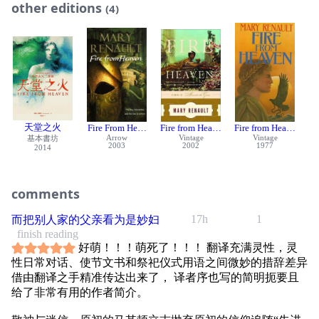
名人推荐
other editions
(4)
玛丽·瑞瑙特对于历史小说家及其读者们都是一道光照。她
不会假装昔日和今天一样，古希腊人和我们一样。她向我们
展示了他们的奇异，纤毫毕现、准确无误，挑战我们的价值
观，勾引我们的好奇心，领着我们穿越一块动人而愉悦的域
外地景。
——布克奖得主 希拉里·曼特尔
媒体推荐
以她通常的元气与想象力写就，玛丽•瑞瑙特具有伟大的才
天堂之火
Fire From Heaven
Fire from Heaven
Fire from Heaven
华。
Arrow
Vintage
Vintage
基本書坊
2003
2002
1977
2014
——《纽约时报》
瑞瑙特的写作技巧让我们沉浸到作品的世界里，把我们带入
它的奇异、狂暴与美好之境。一种文学魔法，如此令人信服
comments
又充满创造性。
——《泰晤士报》
17h
1
而把别人家的父亲看为是妙妇
finish reading
好萌！！！萌死了！！！ 翻译充满灵性，灵
性日常对话、使节文书和祭祀仪式用语之间微妙的措辞差异
借由翻译之手精准传达出来了， 译者序也写的简明扼要且
给了非常有用的作者简介。