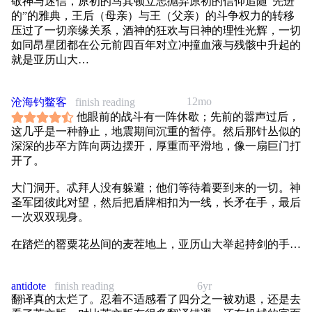
敬神与迷信，原初的马其顿立志抛弃原初的信仰追随“先进
的”的雅典，王后（母亲）与王（父亲）的斗争权力的转移
压过了一切亲缘关系，酒神的狂欢与日神的理性光辉，一切
如同昂星团都在公元前四百年对立冲撞血液与残骸中升起的
就是亚历山大
清晰地感受到玛丽. 瑞瑙特真的是太爱亚历山大了， “玛丽.
12mo
沧海钓鳖客
finish reading
瑞瑙特这样谈论起亚历山大大帝，仿佛他是自己的一位故
他眼前的战斗有一阵休歇；先前的嚣声过后，
人。”，非常完美地诠释了作为一个人类个体到底能有多大
这几乎是一种静止，地震期间沉重的暂停。然后那针丛似的
的个人魅力与吸引力， “longing performs all things” “有了渴
深深的步卒方阵向两边摆开，厚重而平滑地，像一扇巨门打
望什么事情都能实现”这种话这样他说出来才会有人相信
开了。
吧。 想着借着祭祀之口说出的谶语”他如绝世名妓一样，吸
引着所有人的目光，士兵、青年，但是也和名妓一样有朝一
大门洞开。忒拜人没有躲避；他们等待着要到来的一切。神
日那些目光消失他也会随之死去“。
圣军团彼此对望，然后把盾牌相扣为一线，长矛在手，最后
一次双双现身。
然后当然啦这里也有我非常喜欢的狄奥尼索斯崇拜相关内
在踏烂的罂粟花丛间的麦茬地上，亚历山大举起持剑的手，
容，毕竟“天堂之火”就是酒啊… 言语太苍白了，说句超级
呼出战歌的第一声。
俗气的话我觉得这是妙趣横生的爱攻特供历史小说
那被埃琵克拉特训练过的声音，强健而持久，响彻骑兵浩大
antidote
finish reading
6yr
翻译真的太烂了。忍着不适感看了四分之一被劝退，还是去
的方阵。他们接上了那战歌；词语在声音的洪波中消失，像