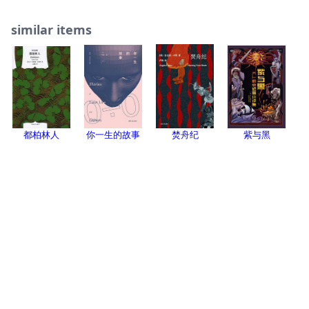
similar items
都柏林人
你一生的故事
焚舟纪
紫与黑
Login or register to review or add this item to your collection.
Related Collections
已读
2025-11