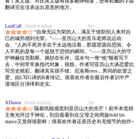
看了英文版。对比英文版有很多翻译错谬，还有机械的字面
一群俯冲的鹰隼的锐叫般纷杂刺耳。它驱策马匹的力量甚于
翻译完全没表达出原意的地方。
马刺。他们还未进入视线，忒拜人已从大地上感到他们的雷
动。
LastCall
finish reading
6yr
“自身无以为荣的人，满足于借助别人来对自
己的城邦感到光荣。”——亚历山大的音乐老师说运动
会。“人的不死并非在于永远地活着，那愿望源自恐惧。令
人不死的是每一个超脱于恐惧的瞬间。”——亚历山大的守
护神赫拉克勒斯。摘抄在长评。流水句一堆“他”顺着写下
去，中间常常换指代对象，很烦。作者写亚历山大谈恋爱比
写历史精彩。翻译其实很不错。厄洛斯eros，男同的欲望之
爱。由L写G译的B者传记。很喜欢作者在最后作者识中严
谨地区分演绎和史实。
XDawn
finish reading
3yr
隔着纸能感觉到亚历山大的光芒！前半本觉得
主角光环过于神化，到后面看到在父母之间周旋hold his
stance又觉得很新鲜；很喜欢作者还原历史补充细节的创作~