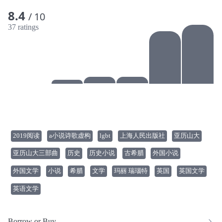
8.4
/ 10
37 ratings
2019阅读
a小说诗歌虚构
lgbt
上海人民出版社
亚历山大
亚历山大三部曲
历史
历史小说
古希腊
外国小说
外国文学
小说
希腊
文学
玛丽 瑞瑙特
英国
英国文学
英语文学
Borrow or Buy