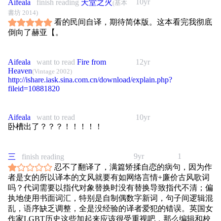
10yr
Aifeala
finish reading
天堂之火
(基本
書坊 2014)
看的民间自译，期待简体版。这本看完我彻底
倒向了赫亚【。
Aifeala
want to read
Fire from
12yr
Heaven
(Vintage 2002)
http://ishare.iask.sina.com.cn/download/explain.php?
fileid=10881820
Aifeala
want to read
10yr
卧槽出了？？？！！！！！
9yr
1
三
finish reading
忍不了翻译了，满篇矫揉自恋的病句，因为作
者是女的所以译本的文风就要有如网络言情+廉价古风歌词
吗？代词需要以指代对象替换时没有替换导致指代不清；偏
执地使用书面词汇，特别是自制偶数字新词，句子间逻辑混
乱，语序缺乏调整，全是没经验的译者爱犯的错误。英国女
作家LGBT历史这些加起来应该很受重视吧，那么编辑和校