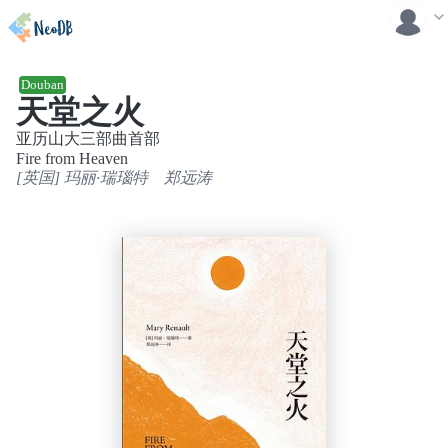
Douban
天堂之火
亚历山大三部曲首部
Fire from Heaven
[英国] 玛丽·瑞瑙特
郑远涛