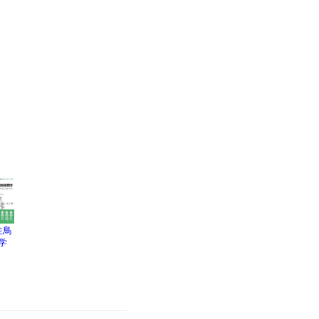
柱鳥
我们内
新世界
学
心的冲
突