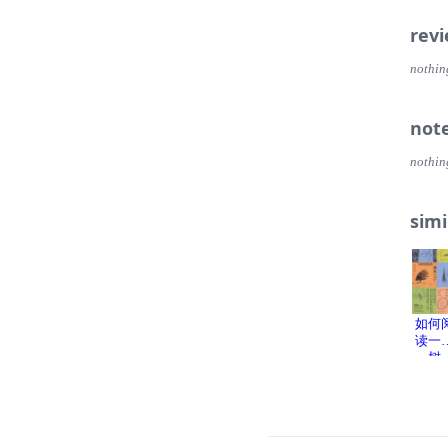
rev
nothin
not
nothin
simi
如何
读一
树