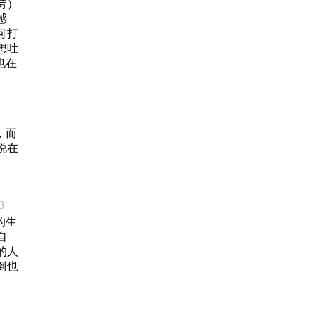
的，
劳）
到。
感
是生
何打
译者
想吐
能也在
，而
说在
3
的生
自
的人
倒也