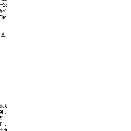
一次
得许
们的
者直接
一边
许让
盾。能
x》，
着我
刻，
支
了，
我也