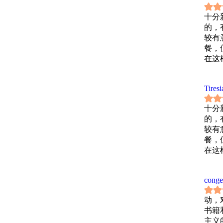
技术
后记
十分
人物
的，
译后
较有
餐，
在这
Tiresi
十分
的，
较有
餐，
在这
conge
动，
书籍
主义