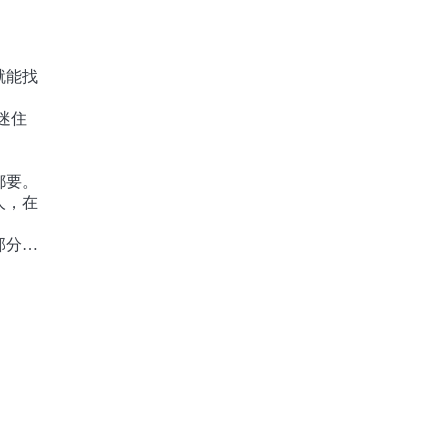
推出了
年，
满足的
爱的砂
就能找
义盛
享
迷住
描写
了一
都要。
最高
人，在
应的
涉及
部分作
身的
线走
，她就
已经
情色
际关
推销