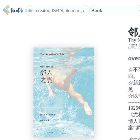
邻
Thy N
[美]
ove
☆不
西。
☆新
见
☆以
-------
19
《尤
情人
案”
罗思
show