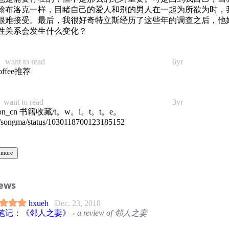
翰布洛克一样，目睹自己的爱人和别的男人在一起为所欲为时，
很难接受。最后，我很好奇特立斯经历了这些年的调查之后，他
性关系会发生什么变化？
want to read
6yr
coffee推荐
want to read
3yr
zon_cn 书籍收藏/t。w。i。t。t。e。
/songma/status/1030118700123185152
 more
iews
hxueh
Dec. 23, 2018
笔记：《邻人之妻》
-
a review of 邻人之妻