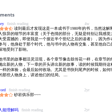
 与另一个男人睡过以后，她对约翰的爱非但没有减少，她还确信自
他。
 他不敢相信，这个与他结婚十年、他自以为了解的女人，对他们的
ments
然变得这样大胆，这样没有顾忌。
 他粗暴地推开了她的手，不想再被她碰一下，也不想再碰任何人。
ney
finish reading
4w
 但他们不知道，这个新地址早被警察和联邦调查局盯上了。
读到最后才发现这是一本成书于1980年的书，当然这解
人惊异的细节的丰富度（关于色情的部分，无疑是特别让我感觉
追求消除占有欲和嫉妒心的。
大受震撼的，即使我是一个接近半个世纪之后的读者），因为作
 布拉洛震惊地发现，威廉森的眼里含着泪水。
参与，他身处于那个时代，他与书中的人物有交集，甚至他自己
 后来，詹姆斯·唐纳被选为此处地方法院的法官。
深地受到了影响。
 几个小时后，警察逮捕了阿琳·高夫16岁的儿子，控告他犯下双重
他书里的故事都活灵活现，各个章节像击鼓传花一样，在章节的
抛出新的人物，下一章的开头讲出新的故事，读的时候我期待这
 从那以后萨丽·宾福德成为砂岩的常客，也是约翰·威廉森和其他一
一样的体验，会最后如何收场。尤其是书快到尾声的时候，如何
性伴侣。
的那些人物身上，讲述他们的结局。
 那些敌人住在华盛顿，办公室在一栋叫水门的建筑中。
 从那儿通向的房间里，九位显赫的人将仔细考虑“哈姆林诉美利坚
避雷的话大概是书的22章，关于立法的部分，冗长且信息密度很
。
不是关于某个人的故事，所以趣味性确实很差。但是这部分引发
word
finish reading
2yr
 个人喜好和法律歧义可能使正义的天平以五比四向任何方向摇摆…
砂岩俱乐部~~~
些无关的思考，这种色情内容是否合法的争执，现在让我来看感
时的风一样反复无常。
所谓了，互联网让色情过于易于触达，无论是有什么阻拦，在这
 一位发言人……站起来，赠予休·海夫纳一张放大的五美元钞票复
发展面前都已经显得过于无力了。我不是个鼓吹技术的狂热分子
念几十年前被如此坚决拒绝的那次加薪。
2yr
人能理解吗
finish reading
觉得有些感慨，我反倒欣赏之前 的那些交锋和据理力争，最后落
 他们是不加掩饰的窥阴癖，正凝视着他；而特立斯回之以凝视。