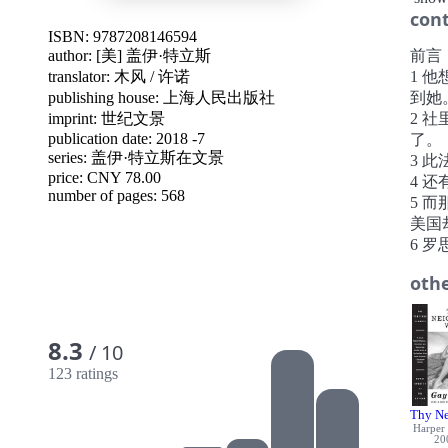
19
con
《花
ISBN: 9787208146594
威廉
author:
[美] 盖伊·特立斯
前言
秘密
translator:
木风
/
许诺
1 
岩俱
publishing house:
上海人民出版社
到她
行的
imprint: 世纪文景
2 
受”
publication date: 2018 -7
了。
19
series: 盖伊·特立斯在文景
3 
而震
price: CNY 78.00
4 
个建
number of pages: 568
5 
法院
美国
对抗
6 
下半
品。
方式
othe
7 
-------
8 
一部
9 
得更
8.3
/ 10
决定
一流
10
123 ratings
彻头
世界
这本
11
Thy Ne
系的
Harper 
员，
20