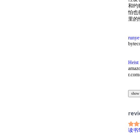
和约
怕也
里的
runye
byte
Heist
ama
r.com
show
rev
读书