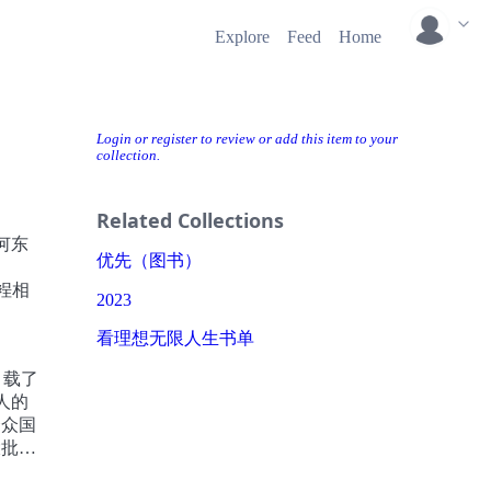
Explore
Feed
Home
Login or register to review or add this item to your
collection.
Related Collections
何东
优先（图书）
裎相
2023
看理想无限人生书单
 载了
人的
合众国
大批步