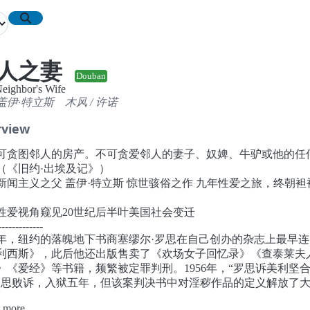
人之妻
Douban
eighbor's Wife
 盖伊·特立斯
木风
/
许诺
rview
可贪图邻人的房产。不可贪爱邻人的妻子、奴婢、牛驴或他的任
（《旧约·出埃及记》）
新闻主义之父 盖伊·特立斯 惊世骇俗之作 九年性爱之旅，终朝袒
性爱视角窥见20世纪后半叶美国社会变迁
-------------
25年，纽约的落魄地下书商塞缪尔·罗思在自己创办的杂志上最早连
利西斯》，此后他还出版售卖了《欢场女子回忆录》《查泰莱夫
》《爱经》等书籍，频繁被定罪判刑。1956年，“罗思诉美利坚
罗思败诉，入狱五年，但该案判决书中对淫秽作品的定义解放了
后尘的出版商、制作人。
 more