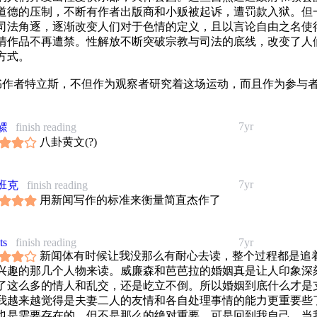
道德的压制，不断有作者出版商和小贩被起诉，遭罚款入狱。但
司法角逐，逐渐改变人们对于色情的定义，且以言论自由之名使
情作品不再遭禁。性解放不断突破宗教与司法的底线，改变了人
方式。
本书作者特立斯，不但作为观察者研究着这场运动，而且作为参与
了以上种种。是那种一边生活，一边记录生活的人。他的永远在
体经历这世界，一边用头脑思考如何将其提炼并记录下来。这也
7yr
鳏
finish reading
法完全的活在当下，但却给我们留下对生活的细微观察。
八卦黄文(?)
我个人最感兴趣的是，灵性觉醒运动竟然是性爱自由运动的思想后
书中遇到之前阅读过的一些书比如《性爱大师》《The Joy of Se
7yr
班克
finish reading
有趣。
用新闻写作的标准来衡量简直杰作了
ts
finish reading
7yr
新闻体有时候让我没那么有耐心去读，整个过程都是追
兴趣的那几个人物来读。威廉森和芭芭拉的婚姻真是让人印象深
了这么多的情人和乱交，还是屹立不倒。所以婚姻到底什么才是
我越来越觉得是夫妻二人的友情和各自处理事情的能力更重要些
也是需要存在的，但不是那么的绝对重要。可是回到我自己，当