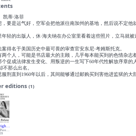
53年，退伍军人休·海夫纳在芝加哥自己的厨房桌上组稿、编辑，
tents
花公子》创刊号，后来迅速成为美国销量增长最快的杂志；1957
·马斯特斯和弗吉尼亚·约翰逊开始用自制的“性交机器”来研究性
 凯蒂·洛菲
；1968年，约翰·威廉森和他的妻子芭芭拉·克拉默创办了自由性
他想，要是运气好，空军会把他派往南加州的基地，然后说不定他
乐部；1973年，一位计划描绘美国性开放和中产阶级色情消费主
。
作家盖伊·特立斯走入了纽约住所附近的一家按摩院，花15美元“
社里年轻的出版人，休·海夫纳在办公室里看着这些照片，立马就被
了一次服务，并这样开启了自己的性爱奥德赛……
81年首次出版，《邻人之妻》就以其对美国性行为和性癖好写实的
此法案得名于美国历史中最可畏的审查官安东尼·考姆斯托克。
慑了美国社会。特立斯以奇迹般的新闻勇气和技艺，向我们展示
还有两个人，可能是书店最大的主顾，几乎每本能买到的色情杂志
基在新的道德基础上的新世界，带领我们领略了花花公子宅邸、
而那个促成法律发生变化、用叛逆的一生写下60年代性解放序章的
、按摩院的后院与温床，展现了色情产业、群交文化的兴起，相
却不那么出名。
淫秽色情的法律努力，以及普通人的性心理和性观念。虽然话题
罗思服刑直到1960年以后，其间能够通过邮购买到害他进监狱的大
身，但特立斯的写法并不轻佻，这本书彻底改变了美国人看待自
。
r editions
(1)
年长的毕业生……恨不得自己年轻几岁，好在这自由中纵情声色。
-------------
然后，冲他挥了挥手，就走了，轻轻地关上了门。
有关性的“天路历程”……几乎不会有人比特立斯在性革命的最前
感到这人不是主动进攻的类型—因此，他说要给她找片阿司匹林时
远。——《大西洋月刊》
跟着他。
的作品，内容相当精彩，其中的社会信息不断累积：美国人的性
 事情进展得这么快，让布拉洛惊慌不已，他也害怕被卷入威廉森的
彻尾改变了。——《纽约时报书评》
……
书写的是当代生活最有爆炸性的话题，性和道德，同时还有对人
 离婚手续办完的前一天，他带了个推销员回家解释保险条款。那个
ighbor's Wife
深刻观察。——斯蒂芬·巴赫，美国作家
Perennial
正是芭芭拉·克拉默。
09