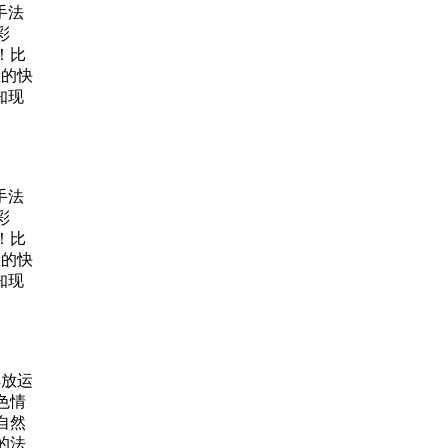
手法
了。
彩
！比
般的快
知现
手法
彩
！比
般的快
知现
解放运
色情
自然
的法