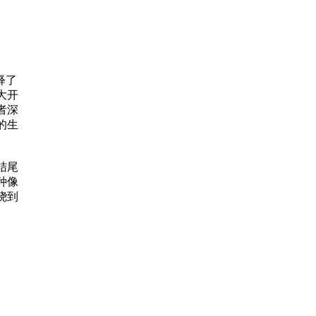
己更
私生
释了
大开
者深
的生
谋杀
结尾
种像
些男
绕到
合众国
大，
了我
…像
觉有
种技
制品，
，我
得让