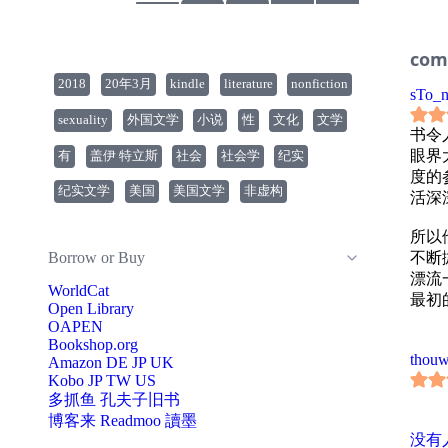
12
加爱
13
com
活突
2018
20年3月
kindle
literature
nonfiction
14
sTo_
15
sexuality
外国文学
小说
性
文化
文学
16 “砂岩”占地面积15英亩，成员有几对裸体夫妻，都是支持公开的性自
书令
由，
眼界
有
盖伊 特立斯
社会
社会学
纪实
17
度的
纪实文学
美国
美国文学
非虚构
18
活深
19
所以
罪。
Borrow or Buy
不断
20
漂流
人的
WorldCat
最初
21
Open Library
22
OAPEN
要说
案”
Bookshop.org
因为
thou
Amazon
DE
JP
UK
23
Kobo
JP
TW
US
的一
黄昏
多抓鱼
孔夫子旧书
点无
24
博客来
Readmoo 讀墨
术的
以纪
没有
只是
25