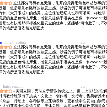
立法部分写得有点无聊，刚开始觉得用角色串起故事的
力大砖飞地让之前的争执丧失意义这种事，我感觉有些太不公平
新颖，但后期则有雕琢的刻意之感。砂岩的例子可谓是写得最精
地点近况更新
有种《大开眼戒》的感觉，这位保险经纪人也和阿汤哥一样脆弱
记
意思的点是色情按摩业，感觉只提供手活实在是像一种cook out
但是也有快餐那样标准化且安全的优点，还能够“填饱肚子”，不
样的场所是否依然光明正大……
as
finish reading
2yr
立法部分写得有点无聊，刚开始觉得用角色串起故事的
新颖，但后期则有雕琢的刻意之感。砂岩的例子可谓是写得最精
有种《大开眼戒》的感觉，这位保险经纪人也和阿汤哥一样脆弱
意思的点是色情按摩业，感觉只提供手活实在是像一种cook out
但是也有快餐那样标准化且安全的优点，还能够“填饱肚子”，不
样的场所是否依然光明正大……
finish reading
3yr
- 美国立国，宪法立于清教传统之上。但，上世纪的性
对清教传统做出了挑战：文化上，创作者，发行者，售卖者推出
和杂志，行动上，各种按摩业蓬勃发展，更有信奉性爱自由崇尚
的人们开发出性爱俱乐部，天体公园。这些自然遭遇政府和教会