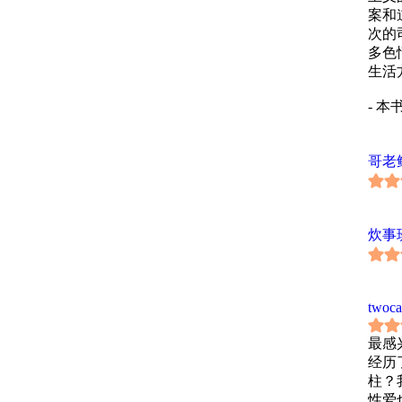
案和
次的
多色
生活
- 
体验
用身
哥老
他无
- 
在本
炊事
也很
twoca
最感
经历
柱？
性爱