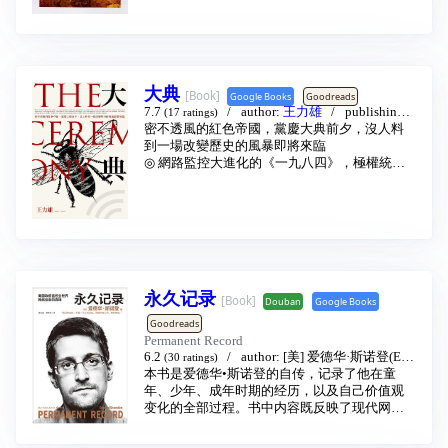
版社出版，此后重印数十次。 《紅太陽是怎樣
升起的》是中华人民共和国禁书。 2020年2月1
4日，该书获美国列文森图书奖2020年度特别荣
誉奖。
大典
[Book]
Google Books
Goodreads
7.7
author:
王力雄
publishing h
(17 ratings)
ouse:
密不透風的紅色帝國，黨慶大典前夕，沒人料
大塊文化出版股份有限公司
2017 - 12
到一場改變歷史的風暴即將來臨
◎ 網路監控大進化的《一九八四》，極權統治
新時代的經典！
◎ 《黃禍》作者王力雄最新政治驚悚小說，以
中國目前政治的現實為基底來縱其想像，在緊
張情節中帶有現世的提醒。
◎ 極權者的完美統治，網路大數據做到了！但
越嚴密的極權監控，越可能被反噬。最小的縫
隙，會造成最大的潰堤。
永久记录
◎ 身處龐大強國身側的台灣，任何局勢變化都
[Book]
Douban
Google Books
影響我們的生活，政治小說是帶領台灣讀者了
Goodreads
解中國複雜政治運作的捷徑。
Permanent Record
◎ 王丹、王德威、余杰、彭文正、難攻博士 推
6.2
author:
[美] 爱德华·斯诺登(Ed
(30 ratings)
薦
ward Snowden)
本书是爱德华•斯诺登的自传，记录了他在童
translator:
萧美惠
/
郑胜得
為了辦好黨慶典禮和世界博覽會以彰顯政績，
publishing house:
年、少年、成年时期的经历，以及自己价值观
民主与建设出版社
2019 -
籌備兩個大典成了目前黨政運作的核心，所有
11
变化的全部过程。书中内容既反映了现代网络
人莫不想透過籌辦這兩個大典來提升自己的政
科技的发展，也表现了作者对美国政府监视行
治地位。國家安全委員會裡的一個組員，為求
为的不安，并表达了他内心深处的反思与告