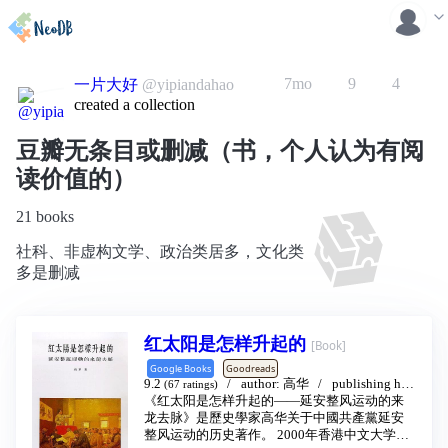
7mo
9
4
一片大好
@yipiandahao
created a collection
豆瓣无条目或删减（书，个人认为有阅
读价值的）
21 books
社科、非虚构文学、政治类居多，文化类
多是删减
红太阳是怎样升起的
[Book]
Google Books
Goodreads
9.2
author:
高华
publishing hou
(67 ratings)
se:
《红太阳是怎样升起的——延安整风运动的来
香港中文大学出版社
2000 - 2
龙去脉》是歷史學家高华关于中國共產黨延安
整风运动的历史著作。 2000年香港中文大学出