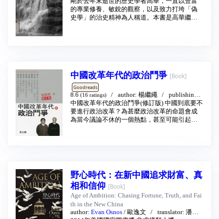
e:
剛於去年末逝世的歷史學者高華，一直以豐富
時代國際
2005 - 1
掌控愈加鞏固。為什麼會這樣？人們普遍認為
的專業修養、敏銳的觀察，以及致力打垮「偽
是中共監控人民的高效性，而這種監控能力主
史學」的治史精神為人稱道。本書是高華繼
要是以高科技來達成的，但裴敏欣卻認為，這
《紅太陽是怎樣升起的》之後又一力作，從作
種判斷只是看到了中共監控體系的表面現象。
者一九八八年至二○○四年發表的論文精選而
成，涵蓋民國史、中共黨史、當代中國史等領
根據裴敏欣的研究，中共在1989年天安門事件
域。高華捕捉歷史過程中「現在」和「過去」
後，發現用坦克和槍枝屠殺異議者不僅政治成
的互動關聯，對這場影響深遠的中國共產黨革
本巨大，而且有可能觸發政權危機；相比之
命進行了深入的思考，以嚴謹實證的研究方
中國改革年代的政治鬥爭
下，以恐嚇、綁架或拘留等手段的「預防性鎮
法，勾畫了歷史複雜斑斕的畫面，呈現了二十
[Book]
壓」，使反對勢力無法行動，才是最有效和成
世紀中國歷史的多重面向。
Goodreads
本最低的方式。
8.6
author:
楊繼繩
publishing h
(16 ratings)
ouse:
中國改革年代的政治鬥爭(修訂版) 中國到底要不
特區文化圖書有限公司
2004
因此中共投入大量資源建立由祕密警察所操作
要進行政治改革？為甚麼政治改革的命題會成
的強制機構，除了在全國運用人臉辨識、GPS定
為當今議論不休的一個熱點，甚至可能引起一
位、「金盾」、「天網」等高科技進行監控
場新的政治鬥爭呢？ 這本書告訴我們：你想了
外，裴敏欣從調查中還發現龐大的人力動員，
解這些為甚麼？就必須了解毛東逝世後的中國
很多中國城鎮的外送員、郵差、雜貨店老闆、
政治鬥爭，就必須知道胡耀邦、趙紫陽與政壇
大學師生、企業負責人、社區管理人、Ŵ
老人的博弈的詳細經過，就必須了解「六四」
前後發生的政治鬥爭內幕。本書作者楊繼繩是
前新華社的高級記者，根據許多寶貴的資料及
野心時代：在新中國追求財富、真
採訪許多高層的當事人後在六年前出版此書，
相和信仰
一時洛陽紙貴，而趙紫陽在生命最後的時刻讀
[Book]
完了它，並予以高度評價。但作者不滿足於此
Age of Ambition: Chasing Fortune, Truth, and Fai
書的不足之處。又多方搜集，增刪補闕，加進
th in the New China
了許多第一手資料。 作者也不囿於自己的政治
author:
Evan Osnos
/
歐逸文
translator:
潘勛