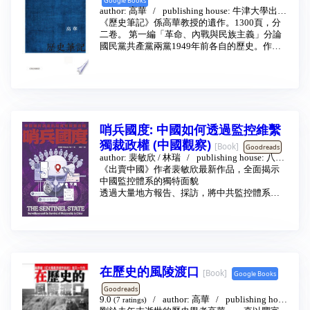
Google Books
author:
高華
publishing house:
牛津大學出版
日常。如民運領袖王丹所言，「黑色專制」與
社
《歷史筆記》係高華教授的遺作。1300頁，分
2019 - 5
「紅色恐怖」讓大多數人民噤若寒蟬。
二卷。 第一編「革命、內戰與民族主義」分論
本書作者林慕蓮在派駐北京的期間驚訝地發
國民黨共產黨兩黨1949年前各自的歷史。作為
現，不僅一般老百姓對天安門事件默不作聲，
內戰勝利方的中共是本章的論述重點，所選文
即使是在頂尖學府、受過嚴格學術培訓的大學
章不僅反映其革命奪權歷程，還映射出1949年
生都對之一無所知。作者以全球知名的「坦克
後政治實踐的某些雛形。 第二編「斷裂與延
人」照片詢問了100位在北京四所大學就讀的大
續」主要論及毛澤東時代，內容涵蓋了多個歷
學生，只有15位能正確辨認該照片的意義。而
史事件。毛澤東與林彪內爭堪稱毛時代最具戲
這15位學生或是選擇對此敏感議題避而不談...
劇化的事件。它固然以毛的獲勝告終，可「夕
哨兵國度: 中國如何透過監控維繫
陽無限好，只是近黃昏」，個人崇拜神話的謝
幕就此徐徐開啟。本章最後一篇文章就集中闡
獨裁政權 (中國觀察)
[Book]
Goodreads
釋了毛林之爭。 第三編《「從『大破』走向
author:
裴敏欣
/
林瑞
publishing house:
八旗
『大立』」：文革中的「新生事物」》為一篇
文化
《出賣中國》作者裴敏欣最新作品，全面揭示
2025 - 9
未刊稿。高華教授生前承擔了香港中文大學中
中國監控體系的獨特面貌
國文化研究所《中華人民共和國史》第七卷的
透過大量地方報告、採訪，將中共監控體系的
寫作任務。他已列出該卷寫作綱要，惜乎天不
架構與戰略手段，公諸於世！
假年，只完成了十餘萬字的文稿。本書另附上
高華教授的整章規劃與觀點，希望借此推動對
西藏、新疆、大學校園、網際網路，都是中共
波詭雲譎的文革史研究。 第四編《讀書有感》
監控體制的「新陣地」
包含多篇書評，論及對象既有風雲人物，也有
生活周邊都是「老大哥」，網路上處處都有
平頭百姓，既有追隨國民黨政權遷台的作家，
「網管」的國家，是什麼感受？
在歷史的風陵渡口
也有大陸人所皆知的左翼文人。本章通過對他
[Book]
Google Books
們回憶的評議展現出多角度的時代變遷與個體
數十年來，觀察中國的學者認為，經濟自由化
Goodreads
感受。
和日益增長的繁榮會為這個全球人口最多的國
9.0
author:
高華
publishing hous
(7 ratings)
家帶來民主。然而，現實卻是共產黨對權力的