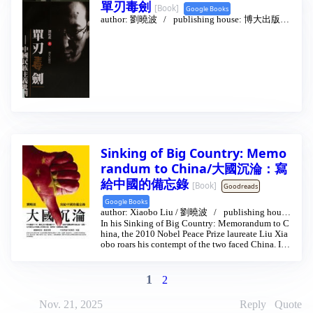
單刃毒劍
本書探討中國制度和共產極權主義制度的起源
[Book]
Google Books
他們是同體合一的。」
和演變，並引入「制度基因」這個分析概念，
author:
劉曉波
publishing house:
博大出版社
本書敘述兩股力量的碰撞：個人的野心志向與
以研究從蘇俄來的制度基因如何與中國帝制的
2006
集權主義。因為政治及貧窮，四十年前的中國
制度基因融合，創造出具有中國特色且持久的
人事實上沒有取得財富、真相或信仰的管道，
極權主義政權。制度基因是不斷自我複製並影
他們沒有機會經商；沒有力量挑戰政治宣傳及
響制度演變的基本制度要素，是可以實證識別
言論刪檢；沒有法子在共產黨外找到道德靈
的。
感。但在一個世代內，這三種東西他們都有管
道取得，而且要得更多。只是共產黨依舊孜孜
作者首先分析共產極權主義意識形態在歐洲興
不倦於控制，他們想規定的東西，不止於誰領
起，並在俄國的制度基因基礎上產生出極權主
導國家，甚至列車服務員微笑時能露幾顆牙齒
義制度。然後分析中國帝制制度基因的起源和
都想管，但這與外界生活的變化已相牴觸。
演變，著重這些制度基因如何與蘇俄共產國際
「我在中國住愈久，愈感覺到黨釋放出世界史
引入到中國的共產極權主義制度基因相結合，
Sinking of Big Country: Memo
上最偉大的人類潛能擴張，而且可能孕育出對
使中共得以在中國建立極權制。接著討論中國
其存亡最強大的威脅。」
randum to China/大國沉淪：寫
大躍進、文化大革命時期的制度變化，分析在
這本書奠基在作者長達八年的訪談，行文則側
蘇俄極權制度基因和中國傳統制度基因的基礎
給中國的備忘錄
[Book]
Goodreads
重在不同領域打拚的男男女女，他們奮力想從
上，如何產生出中國特色的區域管理的極權主
某一領域推開一條路到另外的領域，不僅限於
Google Books
義制度，以及這個制度如何使得中國的改革開
經濟，也涉足政治、思想及性靈。這些人很多
author:
Xiaobo Liu
/
劉曉波
publishing hous
放獲得經濟快速發展，不僅挽救中共，而且使
e:
In his Sinking of Big Country: Memorandum to C
Yun Chen Wen Hua/Tsai Fong Books
2009 -
是你我耳熟能詳的中國公眾人物，如異議藝術
中國成為極權主義超級大國。
10
hina, the 2010 Nobel Peace Prize laureate Liu Xia
家艾未未、偶像作家兼賽車手韓寒、戴著鐐銬
obo roars his contempt of the two faced China. In t
跳舞的媒體人胡舒立、逃跑到美國北京大使館
中國共產極權制的大發展應當使人們回想起米
hese fifty essays, Liu advocates for China to recog
的盲人律師陳光誠、從台灣泅水潛逃中國的林
塞斯近八十年前對遏制極權主義努力失敗的警
nize its responsibility for freedom, democracy, hu
毅夫，還有很多是我們不甚熟悉，但在中國則
告。要
man rights and peace; at the same time, he admoni
1
2
知名度甚高的人物，如瘋狂英語的創辦人李
shes China for confusing its moral decline with its
陽、中國最大相親網站的創辦人龔海燕、用近
rising global power. In Chinese. Distributed by Ts
Nov. 21, 2025
Reply
Quote
乎虔誠的方式復興愛國主義的「憤青」唐杰、
ai Fong Books, Inc.