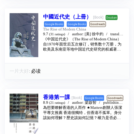
被上級注意以利晉升，將流感疫情警告提高，
白。
上層也藉著防疫運動來整肅對手。此舉引來世
全书分为三个部分。第一部分是斯诺登的童年
界衛生組織介入調查，證實並無異樣的病毒變
回忆。他自小开始对计算机程序语言产生浓厚
中國近代史（上冊）
異。在這風波裡國家安全委員會辦公室蘇主任
[Book]
Douban
的兴趣，并由此走上成为系统工程师之路，寻
表面上防疫有功，但實際上被各方人馬圍剿，
找网络的秘密。第二部分是斯诺登受雇于美国
Google Books
Google Books
Goodreads
連主席也開始疏遠他。蘇主任知道自己將在大
情报机构期间的经历。此期间，他冒着极大风
The Rise of Modern China
典後被當作代罪羔羊，為求生路，決定用以往
险曝光美国政府的大规模监视系统。这一部分
9.7
author:
[美] 徐中約
translato
(31 ratings)
監控人民的高科技網路技術，暗中默許心腹人
还讲到他为建立这个系统所做的工作，以及促
r:
《中国近代史》（The Rise of Modern China）
計秋楓
/
朱慶葆
publishing house:
香港中
馬來進行秘密計畫，以求自己能在政治風波中
使他曝光事件的原因。第三部分是斯诺登逃亡
文大學出版社
自1970年面世后五次修订，销售数十万册，为
2001 - 8
脫身，並更上層樓⋯⋯
到香港和俄罗斯，联络媒体继续曝光整个事件
欧美及东南亚等地中国近代史研究的权威著作
《大典》情節極度緊湊，設想精妙又可信，在
的经历。在这一部分中，他也袒露了内心的矛
及最畅销的学术教科书，是一本极具深远影响
複雜的政治組織結構裡面看到縫隙，而且是一
盾。
的经典作品。
動足以震撼全球的縫隙。書中沒有梟雄出場，
从田园诗般的童年印象，到跌宕起伏的情报工
这部近代史自清朝立国起，下迄21世纪，缕述
沒有集團謀劃，沒有軍隊倒戈，沒有大廈將崩
作，《永久记录》这本书讲述了斯诺登独特的
四百年来中国近代社会之巨变。然作者明确指
一片大好
:
必读
的跡象，只有一個想自保的官僚，一個有野心
人生经历，是关于这个“在网上长大”的聪明年轻
出，这段艰难的历程并非如大多西方汉学家所
的商人，一個邊疆小警察，加上一個政治白痴
人的完整而深刻的记录。他满怀着激情与坦
言，是一段西方因素不断输入而中国仅仅被动
工程師，便可能讓龐大的專制機器土崩瓦解。
率、智慧与担当写下的这本书，注定将成为数
回应的历史。作者拈出“政府的政策和制
專制權力擁有最強大的科技，以前專制者做不
字时代不可忽略的嘹亮回声。
度”、“反对外来因素的民族或种族抗争”以及“在
到的，今天的專制者能做到；以前的反抗者能
新的天地里寻求一条求生之道”三条线索，作为
香港第一課
[Book]
做到的，今天已經做不到。《大典》以今日中
Google Books
Goodreads
推动近代中国发展的三股最重要动力，并通过
8.9
author:
梁啟智
publishing h
國的現實狀況為開端，推演當極權統治日益嚴
(21 ratings)
对近代中国内部社会动荡的描摹，向世界讲述
ouse:
為想要瞭解香港的人而作 ★Matters創辦人張潔
春山出版
2020 - 1
密，挑戰力量不斷式微，專制似乎日久天長，
了“一个古老的儒家帝国经无比艰难，蜕变为一
平專文推薦 香港很獨特，但香港不孤單。身分
看不到任何變化可能時，卻被幾個自我盤算的
个近代民族国家”的历史。
該如何理解？歷史該如何記憶？權力是否必須
小角色掀翻。看似嚴密堅固的帝國，卻可能脆
作者徐中约虽身处欧美学界，在书中想表达的
服從？制度該如何改變？面對系統性敗壞時能
弱得不堪精算後的一擊。
却是“以中国人的身份对近代中国发展进程的看
如何力抗？這些問題，不只香港人在面對，也
法”，但这种表达不囿于任何一家学说、一种主
不只香港人在嘗試回答。對香港的未來，我不