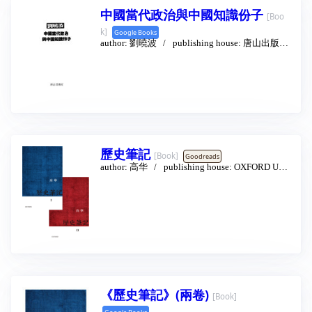
中國當代政治與中國知識份子
[Boo
※《紐約時報書評》：「1989年之後，探討天
k]
安門事件對中國的影響最好的分析之一。」
Google Books
author:
劉曉波
publishing house:
唐山出版社
三十年前，他們懷抱熱血與夢想，試圖改變中
1990
國。
三十年後，他們仍是國家的敵人，人生支離破
碎。
中共企圖以恐怖與謊言消滅真相，但曾經的暴
行與傷痛不會被人們忘記。
1997年，九月，被軟禁已經長達八年的前任中
共總書記趙紫陽向中共高層上書，希望在21世
歷史筆記
[Book]
Goodreads
紀結束前、迎向新世紀的關鍵時刻，針對「六
author:
高华
publishing house:
OXFORD UNI
四」事件重新評估，實事求是，還給這群愛國
VERSITY PRESS
2014 - 1
學生一個公道，摘除「反黨反社會主義」這項
莫須有的罪名……
直到今天，又過了二十多年，六四屆滿三十週
年，中國政府對六四的態度不但沒有改變，反
而益加蠻橫、粗暴，企圖以鋪天蓋地的手段，
將這段歷史從人民的記憶中徹底抹去。封鎖新
聞、竄改教科書、對異議人士人身自由的箝
制、全面性的新聞與網路言論審查、在敏感日
期對天安門廣場進行監控，給予服從妥協的人
《歷史筆記》(兩卷)
[Book]
就業保障與升遷管道等等，種種在自由民主國
家無法想像的人權侵犯，成為中國百姓的生活