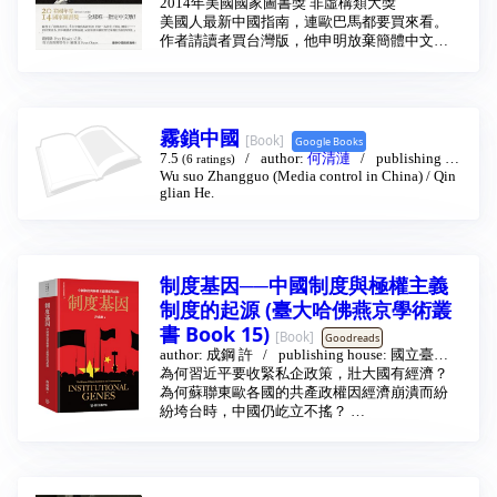
傾向，本書就吸收了不同意見者的材料，也補
2014年美國國家圖書獎 非虛構類大獎
publishing house:
八旗文化
2015 - 1
充了一些不為人知的資料，譬如揭示了三十八
美國人最新中國指南，連歐巴馬都要買來看。
軍軍長徐勤先「抗命」而被撤職判刑的真相，
作者請讀者買台灣版，他申明放棄簡體中文
廓清了謠言與誤傳。可以說，本書比現有任何
版，因為不願被中國閹割審查。
有關這一方面的書籍所記載的內容更為詳盡與
如果中國是另外一個宇宙，那麼它又為何如
可靠，是一本不可多得的信史，一本不可不讀
此？《紐約客》記者筆下的中國，為什麼和台
的好書。 作者簡介： 楊繼繩，新華社高級記
灣人所見的中國不一樣？
霧鎖中國
者，著名學者。1966年畢業於北京清華大學。
《紐約時報》、《華爾街日報》《華盛頓郵
[Book]
Google Books
在新華通訊社任記者、編輯35年。現任《炎黃
報》、《經濟學人》、《商業周刊》……西方
7.5
author:
何清漣
publishing ho
(6 ratings)
春秋》雜誌社副社長、中華全國新聞工作者協
各大主流媒體及政治觀察家一致贊賞
Wu suo Zhangguo (Media control in China) / Qin
use:
黎明文化事業股份有限公司
2006
會第五屆理事。發表新聞、通訊、評論數以千
新浪、搜狐、南都周刊、外灘畫報、新周刊、
glian He.
篇計。出版專著有：《技術商品與技術市
人物周刊……中國主流媒體也紛紛評論連線採
場》、《技術貿易學》、《社會奧秘之門》、
訪
《鄧小平時代》、《中國社會各階層分析》、
亞洲週刊、蘋果日報、中國時報、明報、風傳
《中國改革年代的政治鬥爭》等。1984年被評
媒……港台媒體也討論歐逸文旋風
制度基因──中國制度與極權主義
為全國優秀新聞工作者。作為有突出貢獻的專
1996年，本書作者第一次到北京，這座城市讓
家，1992年開始享受國務院特殊津貼。
制度的起源 (臺大哈佛燕京學術叢
他大跌眼鏡，他看到的中國首都，地理和風貌
上更肖似蒙古風吹草原而非霓虹燈閃爍的香
書 Book 15)
[Book]
Goodreads
港。等他2013年離開中國後，新書《野心時
author:
成鋼 許
publishing house:
國立臺灣
代》則變成美國政治人物和普通人理解中國社
大學出版中心
為何習近平要收緊私企政策，壯大國有經濟？
2024 - 11
會和政治的最新指南。
為何蘇聯東歐各國的共產政權因經濟崩潰而紛
作者認定，在廿一世紀頭幾年，中國由兩個宇
紛垮台時，中國仍屹立不搖？
宙組成：既是全球最新超強，也是世上最大的
集權國家。「有好些日子，我早上跟新大亨在
許成鋼透過「制度基因」的架構，解釋中西憲
一起，晚上則與軟禁在家的異議人士為伍。你
政發展與極權演變的前因與後果。
很容易把他們看待成代表新中國、舊中國；涇
渭分明的政經領域，只是到最後我歸結認為，