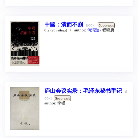
义，开出一种折衷调和的历史观。作者以超越
敢盲目樂觀。不過如果香港的故事能激發更多
意识形态、阶级、党派、种族和文化的眼光，
人勇於問問題，不急於下定論，慢慢去找答
怀抱对各色历史人物的宽容、同情、善意之
案，容許不同意見的存在，也算在世上留下了
心，能够公平公正、客观冷静地看待历史事件
一個難能可貴的印記。 ──梁啟智（本書作者）
的发生。并且参考了巨量不同语种的档案文献
中國：潰而不崩
[Book]
本書緣起於作者在香港中文大學新聞與傳播學
Goodreads
及研究著述，以跨学科的方法写就这部描述近
8.2
author:
何清漣
/
程曉農
院任教的社會分析課，主要教導學生如何展開
(28 ratings)
四百年中华民族之挣扎历程的史学巨著。
問題，透過香港的案例，明白新聞寫作所需的
實事求是和尋根究柢。香港今日所面對的種種
問題，不少都出於中國當局對香港情勢的誤
解，本書初衷正是力求化解中港之間的訊息差
異與鴻溝，希望透過系統性的討論，把香港各
種困境與議題的前因後果說明清楚；同時也試
圖探索一系列重要問題：如果中國對香港的主
流理解有嚴重偏差，理由是什麼？背後是否有
結構性的成因？希望透過對香港問題的探討，
帶動更多人提出質疑，尋找答案。 本書於網路
社群平臺連載期間，香港爆發了數十年來最大
庐山会议实录：毛泽东秘书手记
[B
規模的抗爭運動，引來全世界關注。香港位於
ook]
普世價值與中國體制碰撞的最前線，理解差異
Goodreads
author:
李锐
與衝突的由來，不只提供了香港人思考前路與
自省的機會，也提供了外地人理解如何應對與
面對「中國崛起」現象的可能。尤其和香港同
屬碰撞前沿的臺灣，儘管兩地在歷史與制度上
有若干差異，然而港臺所面對的，其實是相似
的困境。 作者透過三十六個問答題，如「香港
自古以來不就是中國領土嗎？」、「為什麼香