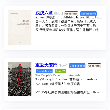
港的抗爭近年愈來愈暴力激進？」、「一國兩
制還有將來嗎？」，以兼具縱深與橫向的方向
道出香港百年來的認同之爭、制度之爭，以及
戊戌六章
[Book]
Goodreads
Google Books
該往何處去的問題。香港為何會成為近日世人
author:
许章润
publishing house:
Blurb, Incor
眼中的「示威之都」，香港人又是什麼？本書
porated
2020 - 6
集中六文，成稿于戊戌年间，故称《戊戌六
提供明晰的脈絡。
章》。另有四篇，分别撰述于丙申丁酉，均
应"天则新年期许论坛"而作，适主题相近，特此
附录，一併庋刊。凡此十篇，成一小册，述大
心事，做无用功。犹记秋风寒雁，夏雷冬雪，
文竟掷笔，思竭体衰，等候捉拿，而长街踉
跄，无地彷徨矣。 大转型时刻将临未临，波诡
云谲，人人屏气凝神，大地一片沉寂。有如夏
日雷暴前的闷湿无声，宇宙纹丝不动。可是，
我分明听到脚下春冰咔嚓，我确实看到枝头绿
重黛浓，而仰望天空冰河万里铁马奔腾。凛冬
重返天安門
[Book]
Google Books
Goodreads
已至，至暗时刻，孤绝凄清，一万个希望早已
Google Books
BooksTW
破灭，千万个憧憬冉冉升腾。
The People's Republic of Amnesia
9.2
author:
林慕蓮
translator:
廖
(39 ratings)
珮杏
publishing house:
八旗文化
2019 - 5
※2014年《經濟學人》年度選書
※2015年紐約公共圖書館海倫伯恩斯坦（Helen
Bernstein Book Award）卓越新聞獎決選
※2015年吉爾伯圖書獎（Lionel Gelber Award）
入圍