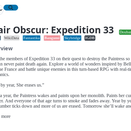
air Obscur: Expedition 33
Douba
WikiData
Fantastika
Bangumi
Skybridge
IGDB
rview
he members of Expedition 33 on their quest to destroy the Paintress so 
an never paint death again. Explore a world of wonders inspired by Bel
e France and battle unique enemies in this turn-based RPG with real-t
nics.
by year, She erases us.”
a year, the Paintress wakes and paints upon her monolith. Paints her cu
r. And everyone of that age turns to smoke and fades away. Year by ye
number ticks down and more of us are erased. Tomorrow she’ll wake an
 “33.” And tomorrow we depart on our final mission - Destroy the Paint
 more
 can never paint death again.
e Expedition 33.