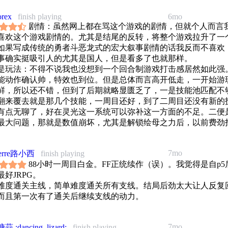
orex
finish playing
6mo
剧情：虽然网上都在骂这个游戏的剧情，但就个人而言
喜欢这个游戏剧情的。尤其是结尾的反转，将整个游戏拉升了一
如果写成传统的勇者斗恶龙式的宏大叙事剧情的话我反而不喜欢
事确实挺吸引人的尤其是国人，但是看多了也就那样。
是玩法：不得不说我也没想到一个回合制游戏打击感居然如此强
能动作确认帅，特效也到位。但是总体而言高开低走，一开始游
鲜，所以还不错，但到了后期就略显匮乏了，一是技能池匹配不
翻来覆去就是那几个技能，一周目还好，到了二周目还没有新的
有点无聊了，好在灵光这一系统可以弥补这一方面的不足。二便
最大问题，那就是数值崩坏，尤其是解锁绘母之力后，以前费劲打b
就感自此不服存在，取而代之的便是略显无聊的互秒环节。
：不得不说这个游戏的美术真的是神中神，量大管饱。一开始我
7mo
ferre路小西
finish playing
个游戏的美术吸引进去的。
88小时一周目白金。FF正统续作（误）。我觉得是自p5
而言可以给到9分，1分扣在玩法上
最好JRPG。
年度最佳的争议，我个人认为年度最佳这一个奖项确实实至名归
难度通关主线，简单难度通关所有支线。结局后劲太大让人反复
实没有什么有力的竞品了。唯一的不认同就是这游戏拿大满贯甚
而且第一次有了通关后继续支线的动力。
立游戏奖确实不怎么合理。
7mo
 :dancing_lizard:
finish playing