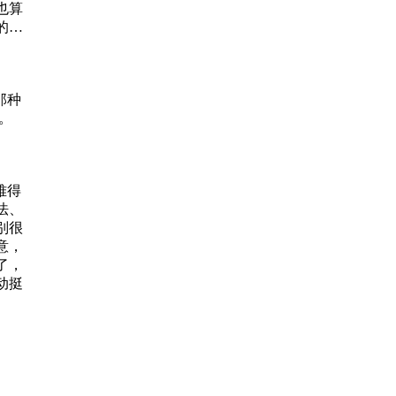
也算
爽的。
那种
。
难得
法、
别很
意，
了，
动挺