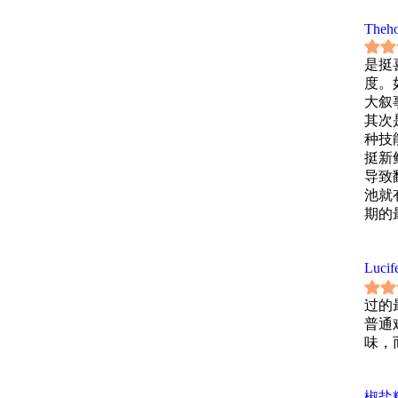
Theh
是挺
度。
大叙
其次
种技
挺新
导致
池就
期的
的成
美术
Luci
被这
总体
过的
至于
普通
年确
味，
佳独
椒盐糖蒜