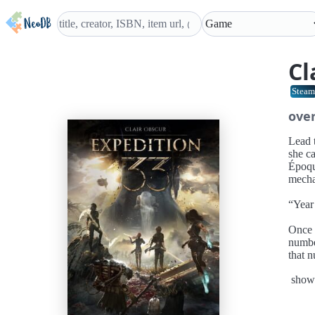
Cl
Steam
ove
Lead t
she c
Époqu
mecha
“Year 
Once 
numbe
that 
paint
show
so she
We ar