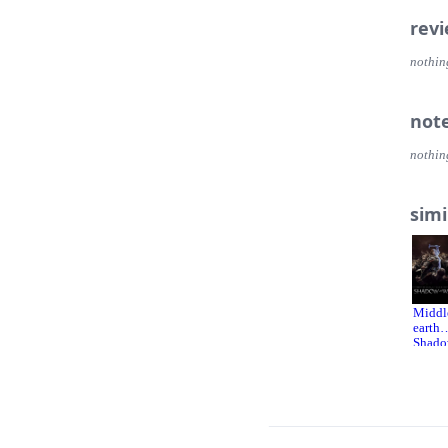
rev
nothin
not
nothin
simi
Middl
earth
Shad
of Wa