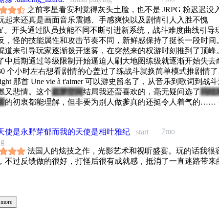
之前零星看安利觉得灰头土脸，也不是 JRPG 粉迟迟没
玩起来还真是画面音乐震撼、手感爽快以及剧情引人入胜不愧
TY。开头通过队员技能不同不断引进新系统，战斗难度曲线引导
反，怪的技能属性和攻击节奏不同，新鲜感保持了挺长一段时间
娓道来引导玩家逐渐拨开迷雾，在突然来的权游时刻推到了顶峰
了中后期通过等级限制开始逼迫人刷大地图练级就逐渐开始失去
30 个小时左右想看剧情的心盖过了练战斗就换简单模式推剧情了
s fight 那首 Une vie à t'aimer 可以游史留名了，从音乐到歌词到战
燃又悲情。这个
盗梦空间
结局我还蛮喜欢的，毫无疑问选了
玛结
雷
的初衷都能理解，但非要为别人做爹真的还挺令人着气的…… 
在后期战斗节奏重复。
ing
7mo
天使是永野芽郁而我的天使是相叶雅纪
start
ng
法国人的炫技之作，光影艺术和视听盛宴。玩的话我很
，不过反馈做的很好，打怪后很有成就感，抵消了一直迷路带来
 more