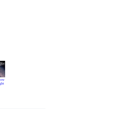
low
Pentime
Elden
ght
nt
Ring