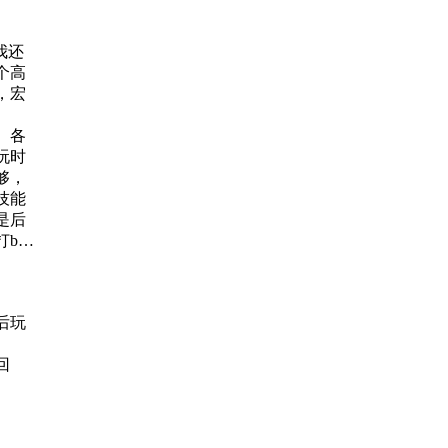
我还
个高
，宏
。各
玩时
够，
技能
是后
oss
就是
后玩
，今
回
至最