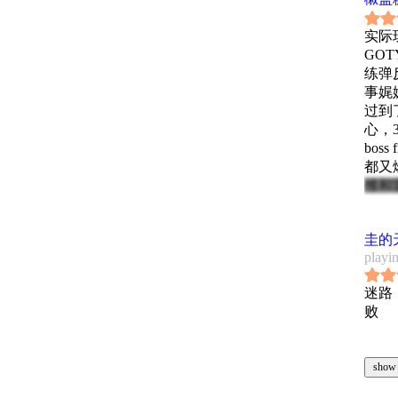
实际
GO
练弹
事娓
过到
心，
bos
都又
维和
半减
#gam
圭的
playi
迷路
败
show