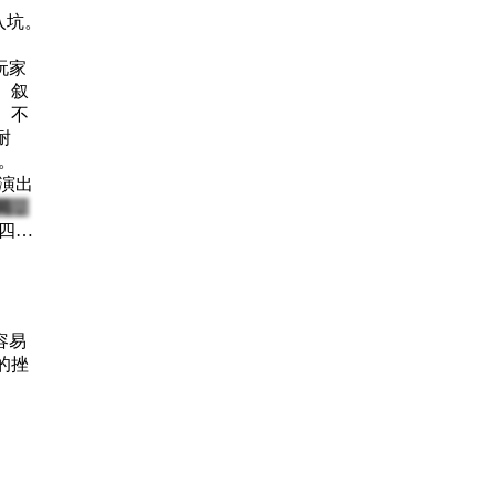
入坑。
玩家
。叙
。不
耐
。
斗演出
局，
四星
容易
的挫