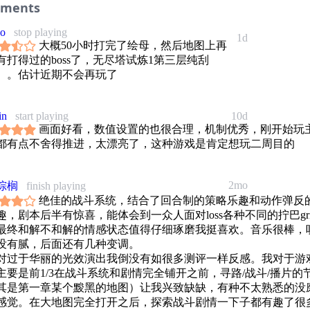
ments
yo
stop playing
1d
大概50小时打完了绘母，然后地图上再
有打得过的boss了，无尽塔试炼1第三层纯刮
。。估计近期不会再玩了
in
start playing
10d
画面好看，数值设置的也很合理，机制优秀，刚开始玩
都有点不舍得推进，太漂亮了，这种游戏是肯定想玩二周目的
2mo
棕榈
finish playing
绝佳的战斗系统，结合了回合制的策略乐趣和动作弹反
趣，剧本后半有惊喜，能体会到一众人面对loss各种不同的拧巴gri
最终和解不和解的情感状态值得仔细琢磨我挺喜欢。音乐很棒，
没有腻，后面还有几种变调。
对过于华丽的光效演出我倒没有如很多测评一样反感。我对于游
主要是前1/3在战斗系统和剧情完全铺开之前，寻路/战斗/播片的
其是第一章某个黢黑的地图）让我兴致缺缺，有种不太熟悉的没
感觉。在大地图完全打开之后，探索战斗剧情一下子都有趣了很