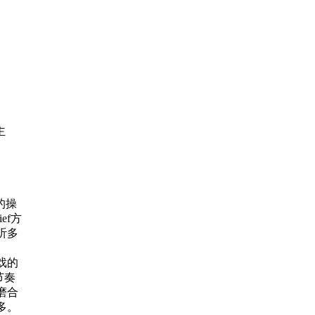
主
的操
ef方
听多
戏的
节奏
磨合
多。