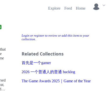
Explore
Feed
Home
n
Login or register to review or add this item to your
collection.
that
Related Collections
le
ime
首先是一个gamer
2026 一个普通人的普通 backlog
rsed
The Game Awards 2025｜Game of the Year
ar,
d
ress,