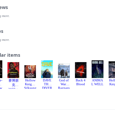
iews
g more.
es
g more.
lar items
e-
Hollow
DAVE
God of
Back 4
ANIMA
Hol
赛博朋
™:
Knight:
THE
War:
Blood
L WELL
Kni
克
ow
Silksong
DIVER
Ragnaro
2077：
r™
k
往日之
影