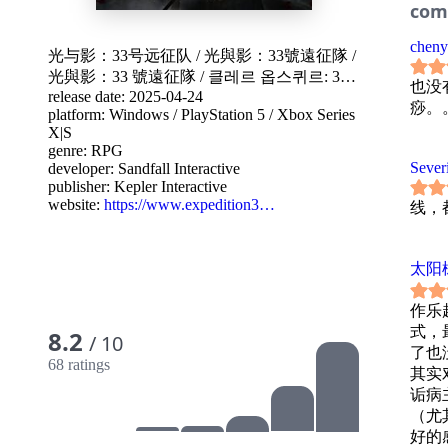
com
chen
光与影：33号远征队
/
光與影：33號遠征隊
/
光與影：33 號遠征隊
/
클레르 옵스퀴르: 33
也没
release date: 2025-04-24
원정대
痧。
platform:
Windows
/
PlayStation 5
/
Xbox Series
X|S
genre:
RPG
Sever
developer:
Sandfall Interactive
publisher:
Kepler Interactive
website:
https://www.expedition3…
线，
太阳
作乐
式，
8.2
/ 10
了也
68 ratings
其实
诟病
（尤
好的