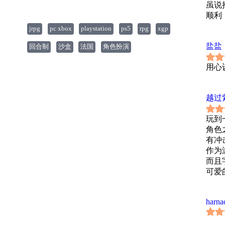
虽说
顺利
jrpg
pc xbox
playstation
ps5
rpg
xgp
84
盐盐
回合制
沙盒
法国
角色扮演
用心
越过
玩到
角色
有冲
作为
而且
可爱
harna