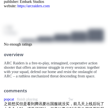
publisher:
Embark Studios
website:
https://arcraiders.com
/ 10
0 ratings
No enough ratings
overview
ARC Raiders is a free-to-play, reimagined, cooperative action
shooter that offers an intense struggle in every session: together
with your squad, defend our home and resist the onslaught of
ARC – a ruthless mechanized threat descending from space.
comments
popcat
finish playing
5w
之前想买但是看到腾讯要出国服就没买，前几天上线后玩了