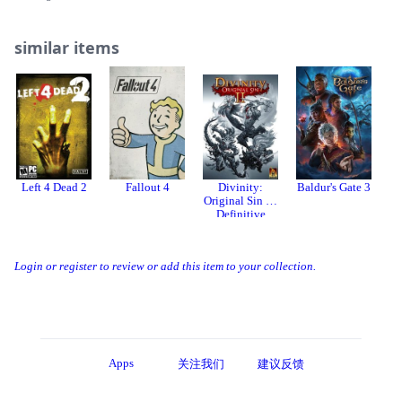
similar items
Left 4 Dead 2
Fallout 4
Divinity:
Baldur's Gate 3
Original Sin 2 -
R
Definitive
Edition
Login or register to review or add this item to your collection.
Apps
关注我们
建议反馈
About
Developer
站点公约