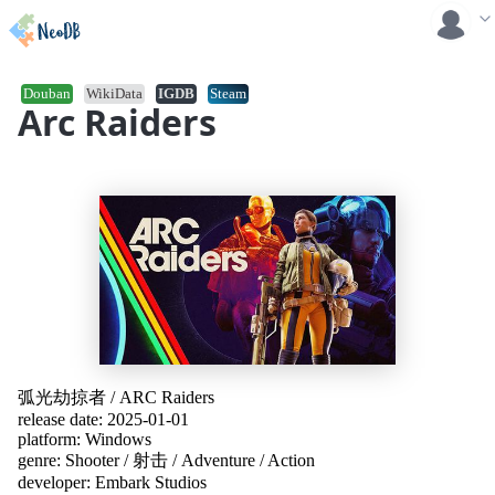
Douban
WikiData
IGDB
Steam
Arc Raiders
弧光劫掠者
/
ARC Raiders
release date: 2025-01-01
platform:
Windows
genre:
Shooter
/
射击
/
Adventure
/
Action
developer:
Embark Studios