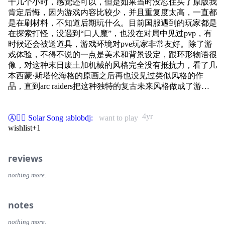
十几个小时，感觉还可以，但是如果当时没忍住买了原版我
肯定后悔，因为游戏内容比较少，并且重复度太高，一直都
是在刷材料，不知道后期玩什么。目前国服遇到的玩家都是
在探索打怪，没遇到“口人魔”，也没在对局中见过pvp，有
时候还会被送道具，游戏环境对pve玩家非常友好。除了游
戏体验，不得不说的一点是美术和背景设定，跟环形物语很
像，对这种末日废土加机械的风格完全没有抵抗力，看了几
本西蒙·斯塔伦海格的原画之后再也没见过类似风格的作
品，直到arc raiders把这种独特的复古未来风格做成了游
戏，一开始刷到几张宣传图就很想入手，总之游戏的美术风
格我超爱
4yr
Ⓐ🏳️‍🌈 Solar Song :ablobdj:
want to play
wishlist+1
reviews
nothing more.
notes
nothing more.