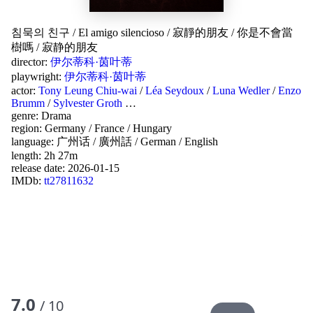
침묵의 친구
/
El amigo silencioso
/
寂靜的朋友
/
你是不會當
樹嗎
/
寂静的朋友
director:
伊尔蒂科·茵叶蒂
playwright:
伊尔蒂科·茵叶蒂
actor:
Tony Leung Chiu-wai
/
Léa Seydoux
/
Luna Wedler
/
Enzo
Brumm
/
Sylvester Groth
…
genre:
Drama
region:
Germany
/
France
/
Hungary
language:
广州话 / 廣州話
/
German
/
English
length: 2h 27m
release date:
2026-01-15
IMDb:
tt27811632
7.0
/ 10