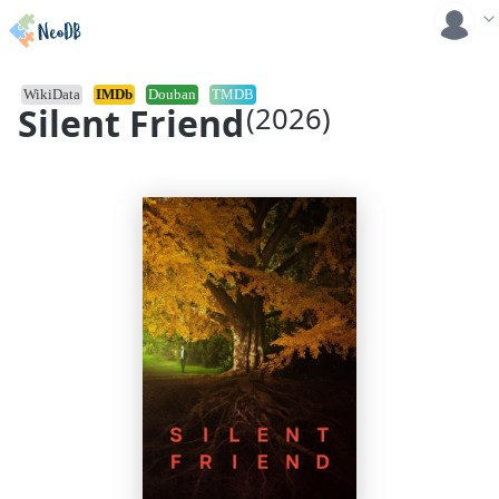
WikiData
IMDb
Douban
TMDB
Silent Friend
(2026)