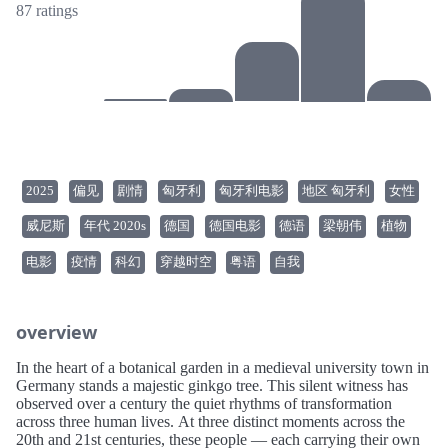
87 ratings
2025
偏见
剧情
匈牙利
匈牙利电影
地区 匈牙利
女性
威尼斯
年代 2020s
德国
德国电影
德语
梁朝伟
植物
电影
疫情
科幻
穿越时空
粤语
自我
overview
In the heart of a botanical garden in a medieval university town in
Germany stands a majestic ginkgo tree. This silent witness has
observed over a century the quiet rhythms of transformation
across three human lives. At three distinct moments across the
20th and 21st centuries, these people — each carrying their own