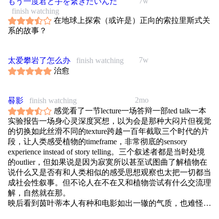
7w
もう一度君と手を繋ぎたいんだ
finish watching
在地球上探索（或许是）正向的索拉里斯式关
系的故事？
7w
太爱攀岩了怎么办
finish watching
治愈
2mo
晷影
finish watching
感觉看了一节lecture一场答辩一部ted talk一本
实验报告一场身心灵深度冥想，以为会是那种大闷片但视觉
的切换如此丝滑不同的texture跨越一百年截取三个时代的片
段，让人类感受植物的timeframe，非常彻底的sensory
experience instead of story telling。三个叙述者都是当时处境
的outlier，但如果说是因为寂寞所以甚至试图曲了解植物在
说什么又是否有和人类相似的感受思想观察也太把一切都当
成社会性叙事。但不论人在不在又和植物尝试有什么交流理
解，自然就在那。
映后看到茵叶蒂本人有种和电影如出一辙的气质，也难怪找
来梁朝伟没有其他选择。看完就这个大空镜这个梁朝伟大特