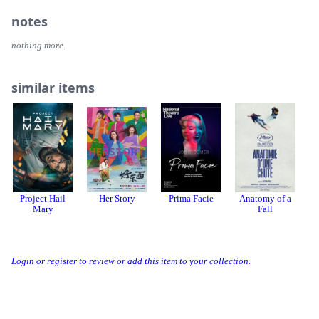
notes
nothing more.
similar items
Project Hail
Her Story
Prima Facie
Anatomy of a
Mary
Fall
Login or register to review or add this item to your collection.
Related Collections