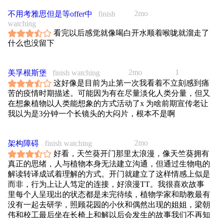
写给导演拍爽了！
2mo
不用考雅思但是等offer中
finish
#SFF2026 #今天看了啥
watching
看完以后感觉就像喝白开水顺着喉咙就溜走了
什么也没留下
2mo
1
美孚根斯堡
finish watching
这好像是目前为止第一次我看着不立刻感到痛
苦的疫情时期描述。可能因为有在尽量淡化人类分量，但又
在想象植物以人类能想象的方式活动了x 为啥前期宣传老让
我以为是3分钟一个长镜头的大闷片，根本不是啊
2mo
架构障碍
finish watching
好看，天竺葵开门那里太浪漫，像天竺葵拥有
真正的思绪，人与植物本身无法建立沟通，但通过生物电的
解读转译成试着理解的方式。开门就建立了这样情感上似是
而非，行为上让人笃定的连接，好浪漫TT。我很喜欢故事
里每个人呈现出的状态都是未完待续，植物学家和助教最有
没有一起去研学，照顾花园的小伙和偶然出现的姐姐，梁朝
伟和校工最后坐在长椅上和解以后会发生的故事我们不再知