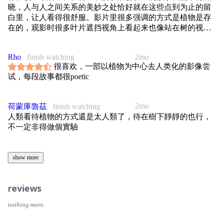
晓，人与人之间关系的美妙之处恰好就在这些点到为止的留
白里，让人看得很舒服。影片里很多强调的方式是植物是存
在的，观影时很多叶片遮挡视角上看起来也像站在树的视角
里观察主角们的人生，它活着，像有意志。人对另一种无法
沟通的物种感到好奇，而尝试理解它们的语言和建立理解的
Rho
finish watching
2mo
过程很奇妙，人在孤独时会问它们你也在看着我吗，但最后
很喜欢，一部以植物为中心去人类化的影像尝
也太有性恋了吧…！给树授粉让它不再孤单什么的，看最后
试，每段故事都很poetic
那堆电波它好像是开心了连树也获得也孤独消解但是为什么
要这么处理why？整部的感情克制和互不打扰的慰藉都在这
里塌掉了搞毛线；；主角的选取都是处在困境里的人们，存
2mo
荷蒙庫魯茲
finish watching
在着与环境和人群/环境格格不入的压抑，然后从与植物的
人類看待植物的方式還是太人類了，待在樹下靜靜的也行，
相处里探寻不再难受的方法，用连接从无法融入的孤独走向
不一定非得做個實驗
一定程度的和解，整部片子的感觉是道教？那种可感但不可
说的调调
show more
reviews
nothing more.