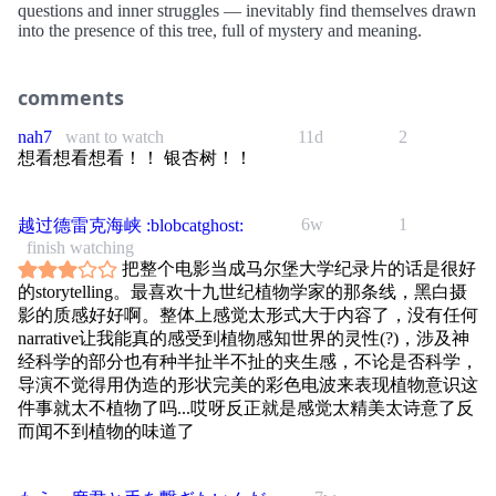
questions and inner struggles — inevitably find themselves drawn
into the presence of this tree, full of mystery and meaning.
comments
nah7
want to watch
11d
2
想看想看想看！！ 银杏树！！
6w
1
越过德雷克海峡 :blobcatghost:
finish watching
把整个电影当成马尔堡大学纪录片的话是很好
的storytelling。最喜欢十九世纪植物学家的那条线，黑白摄
影的质感好好啊。整体上感觉太形式大于内容了，没有任何
narrative让我能真的感受到植物感知世界的灵性(?)，涉及神
经科学的部分也有种半扯半不扯的夹生感，不论是否科学，
导演不觉得用伪造的形状完美的彩色电波来表现植物意识这
件事就太不植物了吗...哎呀反正就是感觉太精美太诗意了反
而闻不到植物的味道了