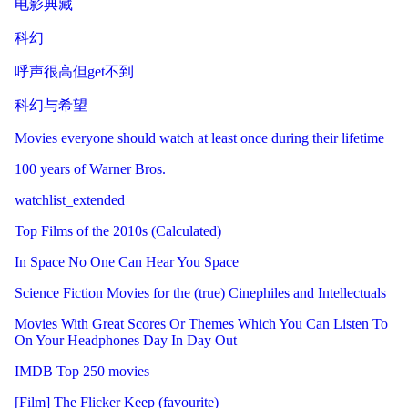
电影典藏
科幻
呼声很高但get不到
科幻与希望
Movies everyone should watch at least once during their lifetime
100 years of Warner Bros.
watchlist_extended
Top Films of the 2010s (Calculated)
In Space No One Can Hear You Space
Science Fiction Movies for the (true) Cinephiles and Intellectuals
Movies With Great Scores Or Themes Which You Can Listen To
On Your Headphones Day In Day Out
IMDB Top 250 movies
[Film] The Flicker Keep (favourite)