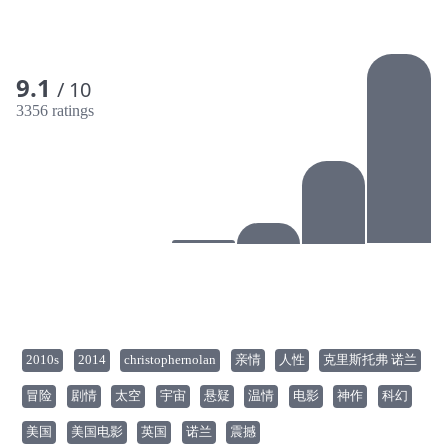
9.1
/ 10
3356 ratings
2010s
2014
christophernolan
亲情
人性
克里斯托弗 诺兰
冒险
剧情
太空
宇宙
悬疑
温情
电影
神作
科幻
美国
美国电影
英国
诺兰
震撼