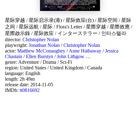
星际穿越
/
星际启示录(港)
/
星际效应(台)
/
星际空间
/
星际
之间
/
星际远航
/
星际
/
Flora's Letter
/
星際穿越
/
星際效應
/
星際啟示錄
/
星际效应
/
インターステラー
/
인터스텔라
director:
Christopher Nolan
playwright:
Jonathan Nolan
/
Christopher Nolan
actor:
Matthew McConaughey
/
Anne Hathaway
/
Jessica
Chastain
/
Ellen Burstyn
/
John Lithgow
…
genre:
Adventure
/
Drama
/
Sci-Fi
region:
United States
/
United Kingdom
/
Canada
language:
English
length: 2h 49m
release date:
2014-11-05
IMDb:
tt0816692