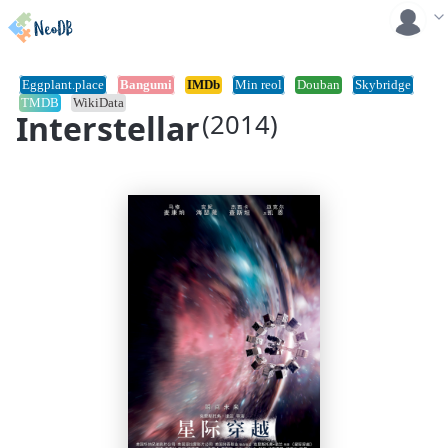
Eggplant.place
Bangumi
IMDb
Min reol
Douban
Skybridge
TMDB
WikiData
Interstellar
(2014)