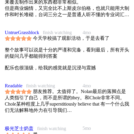
来覆去制作出来的东西都非常相似。
但是商业煽情，又完全比不上斯皮尔伯格，也就只能用大制
作和时长堆砌，台词三分之一是普通人听不懂的专业词汇
（也就不会考究是否正确，就算考究也很可能考究不明
白），三分之一是极度套路化的模板，丝毫没有新意，逻辑
UntrueGrassblock
finish watching
4mo
也非常勉强。
今天学校搞了观影活动，于是去看了
整个故事可以说是十分的严谨和完备，看到最后，所有开头
的疑问几乎都能得到答案
配乐也很顶级，给我的感觉就是沉浸与震撼
Readable
finish watching
4mo
朋友推荐。太值得了。Nolan最后的落脚点是
人类指引了自己，而不是所谓的they。和Chole非常不同。
Chole某种程度上几乎superstitiously believe that 有一个什么我
们无法解释地外力在引导我们…
5mo
极光芝士奶盖
finish watching