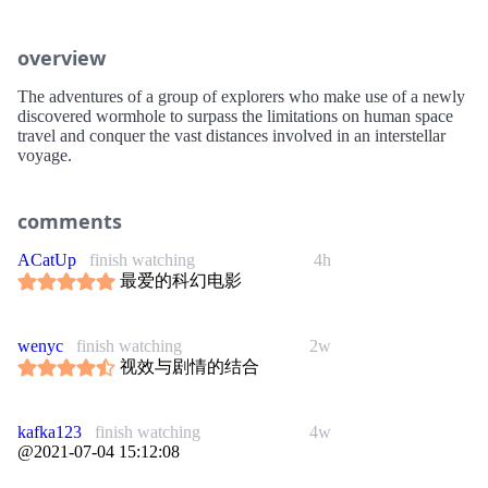
overview
The adventures of a group of explorers who make use of a newly
discovered wormhole to surpass the limitations on human space
travel and conquer the vast distances involved in an interstellar
voyage.
comments
ACatUp
finish watching
4h
最爱的科幻电影
wenyc
finish watching
2w
视效与剧情的结合
kafka123
finish watching
4w
@2021-07-04 15:12:08