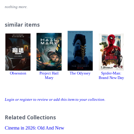
nothing more.
similar items
Obsession
Project Hail
The Odyssey
Spider-Man:
Fu
Mary
Brand New Day
Login or register to review or add this item to your collection.
Related Collections
Cinema in 2026: Old And New