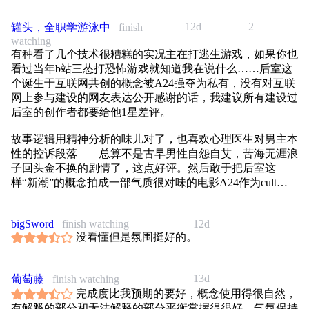
12d
2
罐头，全职学游泳中
finish
watching
有种看了几个技术很糟糕的实况主在打逃生游戏，如果你也
看过当年b站三怂打恐怖游戏就知道我在说什么……后室这
个诞生于互联网共创的概念被A24强夺为私有，没有对互联
网上参与建设的网友表达公开感谢的话，我建议所有建设过
后室的创作者都要给他1星差评。
故事逻辑用精神分析的味儿对了，也喜欢心理医生对男主本
性的控诉段落——总算不是古早男性自怨自艾，苦海无涯浪
子回头金不换的剧情了，这点好评。然后敢于把后室这
样“新潮”的概念拍成一部气质很对味的电影A24作为cult片
大厂眼光独到且敢于尝试也好评。
在如今人人都可以当十分钟创作者的年代，一个灵光一现的
bigSword
finish watching
12d
没看懂但是氛围挺好的。
梗经过无数人加工生长出庞大的世界已经不是稀罕事了，如
果非得搞神马XYZ世代年轻人的时髦创作宣传，A24是个好
榜样。
13d
葡萄藤
finish watching
完成度比我预期的要好，概念使用得很自然，
有解释的部分和无法解释的部分平衡掌握得很好，气氛保持