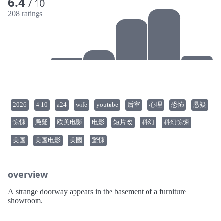
6.4
/ 10
208 ratings
2026
4 10
a24
wife
youtube
后室
心理
恐怖
悬疑
惊悚
懸疑
欧美电影
电影
短片改
科幻
科幻惊悚
美国
美国电影
美國
驚悚
overview
A strange doorway appears in the basement of a furniture
showroom.