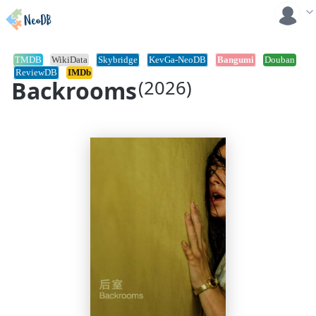
TMDB
WikiData
Skybridge
KevGa-NeoDB
Bangumi
Douban
ReviewDB
IMDb
Backrooms
(2026)