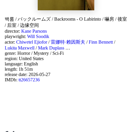
백룸
/
バックルームズ
/
Backrooms - O Labirinto
/
嚇房
/
後室
/
后室
/
边缘空间
director:
Kane Parsons
playwright:
Will Soodik
actor:
Chiwetel Ejiofor
/
雷娜特·赖因斯夫
/
Finn Bennett
/
Lukita Maxwell
/
Mark Duplass
…
genre:
Horror
/
Mystery
/
Sci-Fi
region:
United States
language:
English
length: 1h 51m
release date:
2026-05-27
IMDb:
tt26657236