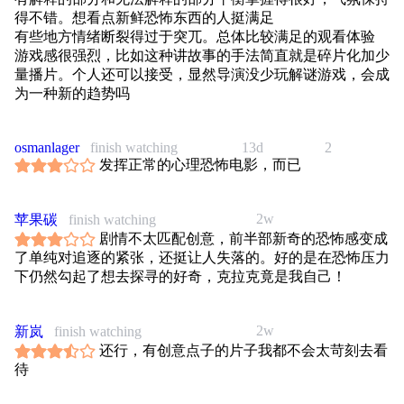
得不错。想看点新鲜恐怖东西的人挺满足
有些地方情绪断裂得过于突兀。总体比较满足的观看体验
游戏感很强烈，比如这种讲故事的手法简直就是碎片化加少
量播片。个人还可以接受，显然导演没少玩解谜游戏，会成
为一种新的趋势吗
osmanlager
finish watching
13d
2
发挥正常的心理恐怖电影，而已
2w
苹果碳
finish watching
剧情不太匹配创意，前半部新奇的恐怖感变成
了单纯对追逐的紧张，还挺让人失落的。好的是在恐怖压力
下仍然勾起了想去探寻的好奇，克拉克竟是我自己！
2w
新岚
finish watching
还行，有创意点子的片子我都不会太苛刻去看
待