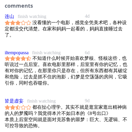
comments
4d
连山
finish watching
没看懂的一个电影，感觉全凭美术吧，各种设
定都没交代清楚。在家和妈妈一起看的，妈妈直接睡过去
了。
iltempopassa
finish watching
6d
不知道什么时候开始喜欢梦核、怪核这些，也
听说过一点后室。喜欢电影里那样，后室里有你的记忆，也
有对你的记忆，在那里你只是存在，但所有东西都有其破绽
和危险，过去是抓不住的泡影，幻梦是空荡荡的房间，它吸
引你，同时也吞噬你。
9d
皆是虚妄
finish watching
都在扯心理学。其实不就是逛宜家逛出精神病
的人的梦魇吗？我觉得本片不如日本的《8号出口》
本质上后室空间就是面对克苏鲁的噩梦：巨大、无逻辑、不
可控导致的恐怖。