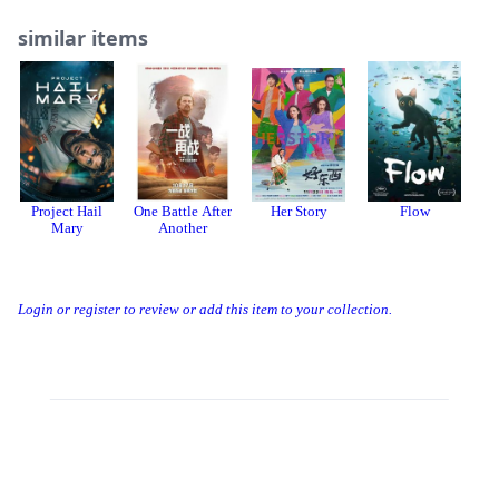
similar items
Project Hail
One Battle After
Her Story
Flow
Mary
Another
Login or register to review or add this item to your collection.
Apps
关注我们
建议反馈
About
Developer
站点公约