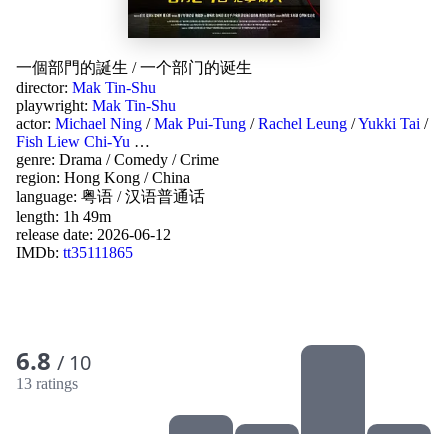
一個部門的誕生
/
一个部门的诞生
director:
Mak Tin-Shu
playwright:
Mak Tin-Shu
actor:
Michael Ning
/
Mak Pui-Tung
/
Rachel Leung
/
Yukki Tai
/
Fish Liew Chi-Yu
…
genre:
Drama
/
Comedy
/
Crime
region:
Hong Kong
/
China
language:
粤语
/
汉语普通话
length: 1h 49m
release date:
2026-06-12
IMDb:
tt35111865
6.8
/ 10
13 ratings