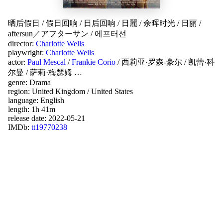
晒后假日
/
假日回响
/
日后回响
/
日麗
/
余晖时光
/
日丽
/
aftersun／アフターサン
/
에프터선
director:
Charlotte Wells
playwright:
Charlotte Wells
actor:
Paul Mescal
/
Frankie Corio
/
西莉亚·罗森-豪尔
/
凯蕾·科
尔曼
/
萨莉·梅瑟姆
…
genre:
Drama
region:
United Kingdom
/
United States
language:
English
length: 1h 41m
release date:
2022-05-21
IMDb:
tt19770238