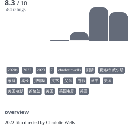
8.3
/ 10
584 ratings
2020s
2022
2023
7
charlottewells
剧情
夏洛特 威尔斯
家庭
成长
抑郁症
文艺
父亲
电影
童年
美国
美国电影
苏格兰
英国
英国电影
英國
overview
2022 film directed by Charlotte Wells