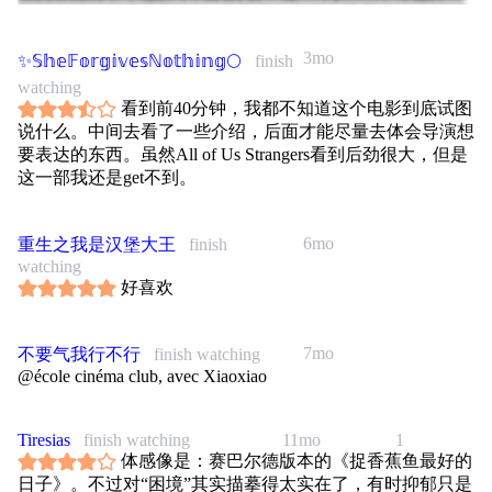
传统的伴侣组成家庭，but 很可惜在影片中只是稍微点了一
下，没仔细刻画清楚──这是个严重的问题，让影片的主题
3mo
很不明朗。
✨𝕊𝕙𝕖𝔽𝕠𝕣𝕘𝕚𝕧𝕖𝕤ℕ𝕠𝕥𝕙𝕚𝕟𝕘🌕
finish
watching
因为他们父女闹矛盾的起因是一个最为俗套的「传统父权vs
看到前40分钟，我都不知道这个电影到底试图
资本主义」──父亲以其父权依其心意不让女儿演出但只能
说什么。中间去看了一些介绍，后面才能尽量去体会导演想
给出蹩脚的理由，女儿以没钱戳破这个理由，戳破父亲的自
要表达的东西。虽然All of Us Strangers看到后劲很大，但是
尊心。And what …？这个理由足够充分完成一次打破父亲
这一部我还是get不到。
的完美神话的幻想吗？足够完成一次影片前后父亲身份的转
变或者女孩心中的父亲形象的转变吗？I don't know…
6mo
重生之我是汉堡大王
finish
女孩后面组建的新家庭绝对是需要更多情节去铺的，导演放
watching
弃这个叙事转而去以镜头上的技巧替代，在我看来是有点投
好喜欢
机取巧了。
好在我看的那场cinity厅视觉效果确实很棒，我倒完全可以
7mo
不要气我行不行
finish watching
接受orz
@école cinéma club, avec Xiaoxiao
Tiresias
finish watching
11mo
1
体感像是：赛巴尔德版本的《捉香蕉鱼最好的
日子》。不过对“困境”其实描摹得太实在了，有时抑郁只是