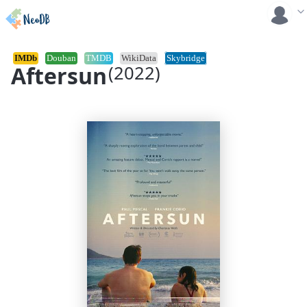
IMDb
Douban
TMDB
WikiData
Skybridge
Aftersun
(2022)