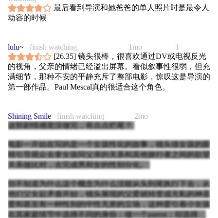
最后看到导演和她爸爸的单人照片时是最令人
动容的时候
lulu~
finish watching
1mo
1
[26.35] 镜头很棒，很喜欢通过DV或电视反光
的视角，父亲的情绪已经溢出屏幕。看似叙事性很弱，但充
满细节，那种不安的平静充斥了整部电影，惊叹这是导演的
第一部作品。Paul Mescal真的很适合这个角色。
Shining Smile
finish watching
2mo
这部剧情感觉没做完，有点点烂尾？
电影一开始在写的是一个女孩性化的故事，镜头借女孩的眼
睛引导观众去拿女孩同父亲的关系和其他旅行者之间的欲望
关系做比对，去完成男和女的性别分化。
但不知道为什么这个概念为什么没能从头到尾执行下去，从
他们父女起矛盾开始，镜头展现的父爱就转变成无私的神圣
爱和甚至有一种性别的中性无差的立场，这种爱引着小女孩
在其家庭情节中选择不同的身份：做一个parent；却选择非