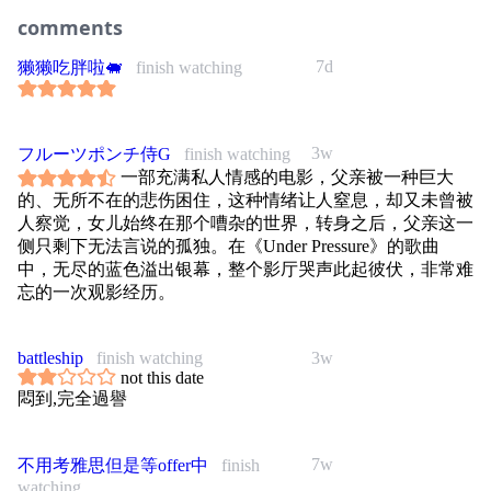
comments
7d
獭獭吃胖啦🐖
finish watching
3w
フルーツポンチ侍G
finish watching
一部充满私人情感的电影，父亲被一种巨大
的、无所不在的悲伤困住，这种情绪让人窒息，却又未曾被
人察觉，女儿始终在那个嘈杂的世界，转身之后，父亲这一
侧只剩下无法言说的孤独。在《Under Pressure》的歌曲
中，无尽的蓝色溢出银幕，整个影厅哭声此起彼伏，非常难
忘的一次观影经历。
battleship
finish watching
3w
not this date
悶到,完全過譽
7w
不用考雅思但是等offer中
finish
watching