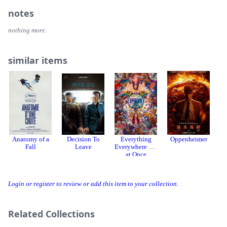
notes
nothing more.
similar items
Anatomy of a
Decision To
Everything
Oppenheimer
Fall
Leave
Everywhere All
at Once
Login or register to review or add this item to your collection.
Related Collections