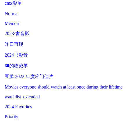
cmx影单
Norma
Memoir
2023·書音影
昨日再现
2024书影音
🐘的收藏单
豆瓣 2022 年度冷门佳片
Movies everyone should watch at least once during their lifetime
watchlist_extended
2024 Favorites
Priority
21st Century