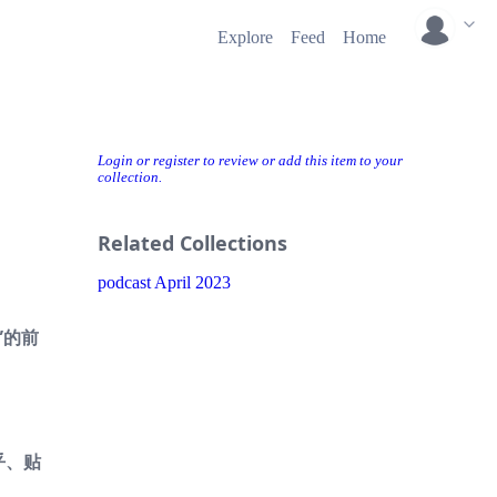
Explore
Feed
Home
Login or register to review or add this item to your
collection.
Related Collections
podcast April 2023
”的前
乎、贴