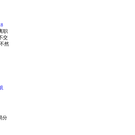
的增长
运，完
年代反
8
商、大
离职
信用和
不交
和挤兑
不然
替晋商
目前为
份。
。
航
易分