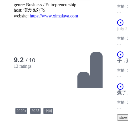
本期
genre:
Business
/
Entrepreneurship
主播 |
host:
潇磊&刘飞
· 从
website:
https://www.ximalaya.com
有些
口中
没有
· “
July 
豆瓣
性协
爱好
主播 |
和网
· 从
的一
转型
——
到底
9.2
· 从
徽商
/ 10
子，
织这
靠宗
13 ratings
这一
目，我
主播 |
· 当
予了
来杯
中阶
�感
· 盐
—
· 旧
借助
十几
煤了
间，
潇磊
名字几
· 江
成了
坐吧，
能“以
主播 |
在视频
发布
网黑
2020s
2025
中国
——
——
· 旧
—
行改
show
这是中
潇磊
本期节
半拿铁
商、
· 安