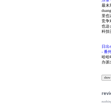
浮录 
阿北不
1995 
《市政
《永远
25 
最末
《“合
变味
段永
du
《国之
《景德
三星
里也
《奇瑞
离开
《晋商
竞争
《景德
1998 
《成长
豆瓣成
也这
中兴
《清代
《千年
科技
联想
《京东
我在豆
《旅蒙
《陶溪
1999 
《还原
207
步步
《村落
日出
《瓷器
王来
社
《重磅
“悟空
- 
《再访
哈哈
2000 
《山西
《对话
知乎为
雷军创
办派
《瓷器
《山西
——
段永
知乎往
等
片尾
《山西
2001 
“知乎
show
段永平
——
——
房田
周群
贴吧
片尾
本期
本期
2002 
rev
百度
陈明永
普阿
无奶
戎戈
华为
百度
nothin
本期
封面
封面
2003 
百度重