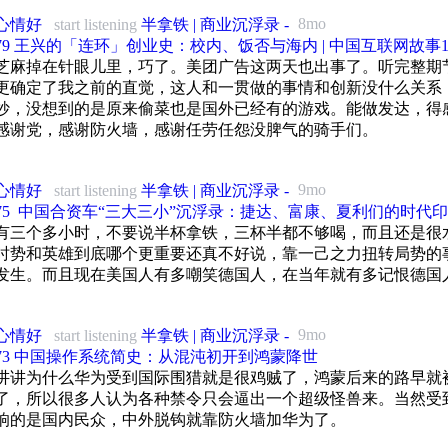
57:59 景德镇瓷器的官民合作
半拿铁全新周边：《人工智能风云录》纸质书，可在各大电商平台购买。天猫店铺
轴：
特调「米乳·半拿铁」的品尝地：前滩公园巷 【彼屯 between 自然商店】
8mo
心情好
start listening
半拿铁 | 商业沉浮录 -
3:11 豆瓣的商业化之路
01:18:03 欧洲瓷器的发展兴起与景德镇兴衰
02:18 古代徽州的大致范围与当地概况
.179 王兴的「连环」创业史：校内、饭否与海内 | 中国互联网故事1
铁周边购买淘宝店：小羊商店Sheepedia
8:07 豆瓣的压力与现状
芝麻掉在针眼儿里，巧了。美团广告这两天也出事了。听完整期
01:35:57 景德镇近代陶瓷工业转型与艺术革新
0:43 徽商的起源
轴：
更确定了我之前的直觉，这人和一贯做的事情和创新没什么关系
拿铁周边之：《人工智能风云录》纸质书，可在各大电商平台购买
3:39 第二回：知乎
01:47:45. 建国后景德镇陶瓷工业的恢复
抄，没想到的是原来偷菜也是国外已经有的游戏。能做发达，得
6:58 徽商代表江春的传奇
05:05 手机发展史国产品牌的崛起
——
感谢党，感谢防火墙，感谢任劳任怨没脾气的骑手们。
6:10 知乎的商业化道路
02:05:35 改革开放之后景德镇陶瓷的市场化困境
11:48 中华酷联崛起之华为中兴联想转型
1:08 富甲一方的盐商大本营--扬州
20:31 运营商补贴减少与中华酷联转型挑战
轴：
27:09 知乎的长期困境与调整
02:11:38 景德镇大师瓷、艺术瓷的浮沉与转型
30:10 黄章与魅族从MP3到手机的创业传奇
9:12 徽商如何由盛转衰
9mo
心情好
start listening
半拿铁 | 商业沉浮录 -
46：一个真实的明代票号异地汇兑场景
43:18 魅族兴衰史从创新先锋到市场边缘
33:15 知乎留下的互联网印记
02:31:57 景德镇的文化与经济现状
51:32 雷军早期创业历程与编程才华
.175 ️ 中国合资车“三大三小”沉浮录：捷达、富康、夏利们的时代
08:04 新中国徽商的发展开端--中科大落地合肥
39：票号独特的防伪与密码机制
59:28 盘古项目金山的办公软件野心与失败
有三个多小时，不要说半杯拿铁，三杯半都不够喝，而且还是很
3:54 第三回：百度贴吧
02:53:43 读评论
2:24 芜湖要起飞了
08:40 金山软件的发展与创新营销
时势和英雄到底哪个更重要还真不好说，靠一己之力扭转局势的
09：晋商起源与山西地理位置
11:39 雷军从软件到互联网的投资与创业之路
8:38 第四回：虎扑
瓷：
发生。而且现在美国人有多嘲笑德国人，在当年就有多记恨德国
6:21 尹同跃与奇瑞汽车
17:22 雷军与小米早期发展揭秘
16：明朝开中法与晋商第一桶金
26:47 小米公司早期产品与ROM系统发展
5:50 虎扑社区的亚文化
国家博物馆元青花龙纹罐：
8:15 液晶面板大王京东方
36:27 小米首场发布会引发行业震动
17：走西口与旅蒙商的兴起
9mo
心情好
start listening
半拿铁 | 商业沉浮录 -
0:35 虎扑的商业化探索
46:47 小米供应链挑战与危机管理
德瓶：
8:45 存储巨头长鑫科技
58:00 小米出海与三星转型科技巨头的崛起之路
.173 中国操作系统简史：从混沌初开到鸿蒙降世
48：大盛魁商号的创立与发展
8:33 第五回：尾声
06:50 HTC与国际品牌在中国市场的兴衰历程
德瓶颈部铭文：
讲讲为什么华为受到国际围猎就是很鸡贼了，鸿蒙后来的路早就
2:03 蔚来汽车的未来
18:23 互联网巨头布局手机市场乐视360等尝试
29：晋商防范员工卷款的顶身股制度
了，所以很多人认为各种禁令只会逼出一个超级怪兽来。当然受
1:37 片尾曲
9:44 回顾2013-2017年手机品牌兴衰史
ì：
3:16 风投城市合肥的成绩
响的是国内民众，中外脱钩就靠防火墙加华为了。
54:49 锤子科技坚果Pro系列及其TNT工作站的得与失
40：雷履泰转型创立日昇昌票号
胡同的路牌
：
02:38 锤子科技的兴衰与转型