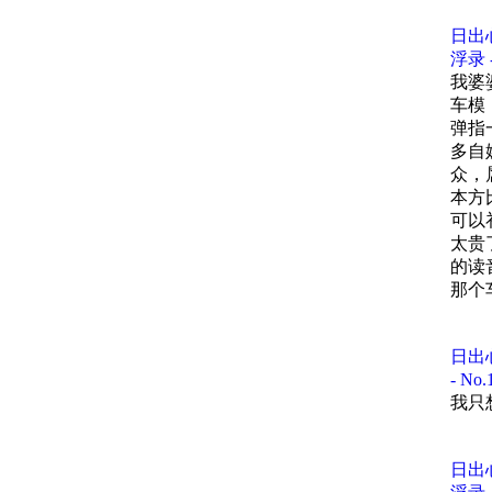
01:5
03:
01:
200
龙骑
日出
03:
清代
弘）
01:
03:
浮录 
隧道
03:
清代
我婆
豆瓣音
01:
车模
无语
时间
主要
豆瓣在
弹指
01:
主要
1985 
多自
《徽商
豆瓣
01:
中兴通
众，
《明清
《新安
在豆
本方
01:
1988 
《近代
可以
《明清
三星
阿北
01:
太贵
《明清
《商人
1989 
的读
知乎的
乔家
段永
那个
《The C
《商人
开发磁
童瑶
停的
Cambri
平遥
里都
《扬州
1992 
虎扑
《China
主要
日出
雷军
Boyd G
明清两
- N
主要
《日升
1993 
我只
《Re-so
《从历
郭德
豆瓣
of Sci
《山西
三星提
中国科
阿北
周群
《The P
《山西
日出
Califor
《解码