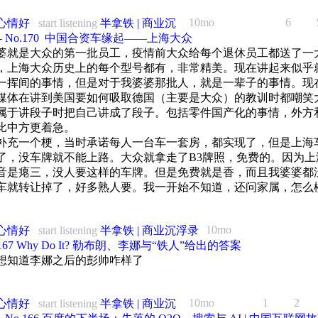
5:13 片尾曲
10:57 步步高集团与VIVO、OPPO的智能手机发展历程
04:38：票号大买卖——承接官款汇兑业务
5 年阿北在《时尚先生》的照片。剩下的人从左往右分别是：达贝妮、Keso、平
兵瓶：
10mo
6
心情好
start listening
半拿铁 | 商业沉
21:47 OPPO与VIVO线下渠道的成功之道及品牌差异化
江南省行政区划示意：
。
09:27：新式银行兴起对票号的打击
33:55 中国手机市场品牌格局与竞争分析
- No.170 ️ 中国合资车缘起——上海大众
窑：
47:38 中国玻璃女王与蓝思科技的崛起之路
两淮地区二十三盐场区域图：
婆就是大众的第一批员工，疫情前大众给每个退休员工都送了一
乐的早期版本。豆瓣社区的整体 UI 设计，多年来没有变化
17:51：辛亥革命与山西票号的崩盘
，上海大众历史上的每个型号都有，非常精美。现在讲起来似乎
菩萨：
线：
参考资料：
移动化时代，走了一步错棋，推出了太多独立 APP
一挥间的事情，但是对于我婆婆那批人，就是一辈子的事情。现
21:23：晋商大院与乔家大院的兴衰
参考资料：
年
媒体在讲到美国要如何吸取德国（主要是大众）的教训时都嘲笑
研究》 张海鹏 王廷元主编 安徽人民出版社
的阿尔法城充满理想主义，但很快折戟沉沙
39:22：阮仪三力保平遥古城免被拆
讯创立，早期主营交换机、基站等通信设备，后来成为“巨大中华”之一。
属于讲段子时把自己讲成了段子。包括零件国产化的事情，外方
景德镇城市经济研究》 梁淼泰 江西人民出版社
商人的研究》 藤井宏 傅衣凌 黄焕宗译 安徽人民出版社
瓣评分方面，阿北一直坚持朴素的理念
比中方更着急。
44:42：现代山西煤炭产业来时路
年
景德镇瓷业社会的多维冲突和秩序重构：1903—1949》 李松杰 中国社会科学
补充一个梗，当时承诺每人一台车一套房，都实现了，但是上海
徽商与淮扬社会变迁》 王振忠 生活·读书·新知三联书店
推出早期手机产品。同年，王来春进入富士康，从流水线工人做起。
（封面）
52:51：山西资源型经济的转型进行时
了，没车牌就不能上路。大众就拿走了B3牌照，免费的。因为上
景德镇瓷业发展与窑柴的应对》 郭建晖 林俊杰 故宫博物院院刊
与中国近世社会》 唐力行 商务印书馆
年
音是瘪三，没人要这样的车牌。但是免费就是香，而且我婆婆都
联合创始人周源、黄继新和 CTO 李申申
大院：
平接手广东中山一家亏损的小厂，后来做出小霸王学习机。雷军在武汉读大学期
车就转让掉了，好多熟人要。我一开始不知道，还问家属，怎么
ity of Blue and White: Chinese Porcelain and the Early Modern World》 Anne Ge
与文化的双重变奏——徽商与宗族社会的历史考察》 唐力行 华中理工大学出
盘加密软件 Bitlok。
事件在知乎影响很大，降低了知乎网友回答问题的公信力
都是瘪三车，又不是差头（强生也有很多B3车牌），好奇怪，他
dge University Press
古城：
是大众的人……
盐商：十八世纪中国商业资本的研究》 何炳棣 巫仁恕译 中国社会经济史研究
年
的联合创始人杨冰和程杭
’s Porcelain Capital: The Rise, Fall and Reinvention of Ceramics in Jingdezhen》
参考资料：
10mo
心情好
start listening
半拿铁 | 商业沉浮录
加入金山，成为公司第六名员工。
illette Bloomsbury Academic
淮盐业与徽商相关系列论文 范金民
o.167 Why Do It? 勒布朗、李娜与“铁人”给出的答案
参考资料：
昌票号的兴衰》 崔宇琛 王玉爱 人民周刊
年
想知道李娜之后的彭帅咋样了
urcing Fuels for Ceramic Kilns in Socialist China, 1950s–1980s》 Kaijun Chen H
史地理看徽商的兴衰》 葛剑雄 安徽史学
英辞去深圳大学教职，创办宇龙公司，也就是后来的酷派。
二十年，从中心到边缘，毒眸
ence
票号合组银行的失败》 徐华 二十一世纪双月刊
出“法兰克福宣言”，开始从廉价制造商向全球消费电子品牌转型。
学技术大学南迁校史资料 中国科学技术大学校史馆
和他的豆瓣十八年，慢放
飞在深圳创业，最初生产手表玻璃。
ilgrim Art: Cultures of Porcelain in World History》 Robert Finlay University of
票商成败记·同舟忠告》 李宏龄 山西经济出版社
10mo
1
2
心情好
start listening
半拿铁 | 商业沉
nia Press
合肥模式》 管永芬 证券时报