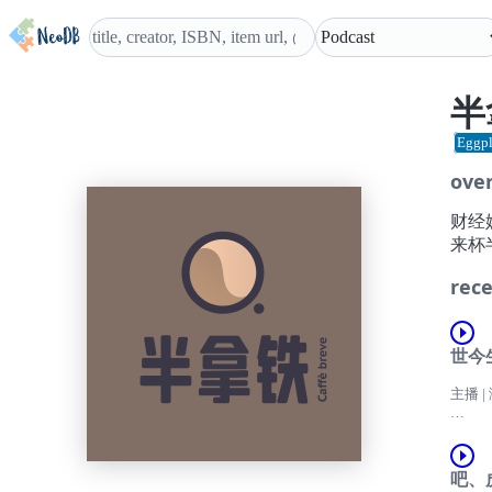
半
Eggpl
ove
财经
来杯
rece
世今
主播 |
——
202
吧、