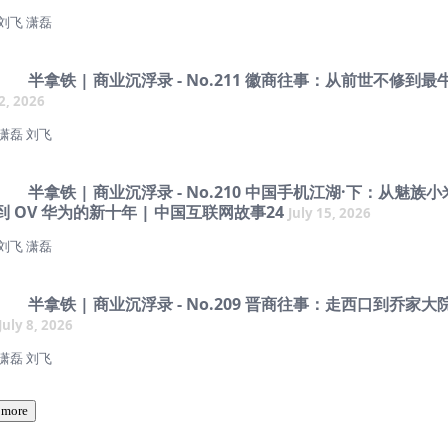
节目，我们沿着昌江与窑火，复盘景德镇的千年商业沉浮：
 刘飞 潇磊
青白瓷、元青花到御窑厂：景德镇怎样靠原料、航运、海外订单和宫廷标准，从
互联网产品，我们每天都在用，却很少对它们产生感情；还有一些网站，可能已
脱颖而出？
打开，却始终像一间时时想念的旧房间。
半拿铁 | 商业沉浮录 - No.211 徽商往事：从前世不修到最
过手七十二，方克成器”：一座没有总厂的手工业城市，如何靠高度分工、行帮规
22, 2026
、知乎、贴吧、虎扑，曾经承载了文艺青年、知识分子、追星族、游戏玩家和无
作组织起庞大生产链？
者的日常交流。它们拥有最忠诚的用户、最独特的文化，也创造过许多影响至今
 潇磊 刘飞
络语言。可奇怪的是，这些最像「精神家园」的社区，往往也是互联网行业里最
欧洲“瓷器病”、龙骑兵瓶到近代机器工业冲击：当欧洲学会烧瓷，景德镇为何陷
批公司。
？
——
半拿铁 | 商业沉浮录 - No.210 中国手机江湖·下：从魅族
是时代辜负了它们，还是社区从诞生的那一天起，就埋下了自己的难题？
珠山八友、十大瓷厂到煤烧隧道窑：个人署名如何改变瓷器价值，新中国又怎样
，不是所有安徽商人，一般是指明清徽州府一府六县走出的商人。山多田少的徽
到 OV 华为的新十年 | 中国互联网故事24
July 15, 2026
座城市？
族、同乡和水路进入江南市场，又在两淮盐业中积累起惊人的财富与影响力。本
期，我们回到中文互联网曾经最热闹、也最有人情味的几个角落。
们来聊聊一个古代商帮怎样兴起、登顶、衰落，也看看“新徽商”这个名字在今
 刘飞 潇磊
国营大厂倒下，“大师”头衔如何抬头，又如何卷入代笔、炒作与雅贿，最终在反
什么新含义。
半拿铁，咱们边喝边唠。
段性退潮？
谢红色火箭赞助播出�
引与徽商崛起：从开中法、折色法到纲法，朝廷怎样把盐变成摇钱树？徽州商人
半拿铁 | 商业沉浮录 - No.209 晋商往事：走西口到乔家大
厂房、市集、直播电商和“景漂”怎样把景德镇重新点亮；在文旅、手工艺和先进
地理、资本和宗族网络，在两淮后来居上？
年前，中国人买手机时，最常见的国产品牌还是「中华酷联」。短短几年之后，
它又面对怎样的新机会与新问题？
July 8, 2026
、刘飞的声音已授权给豆包、剪映等字节系产品使用若干年。
乎全部换了一遍：有人靠一台 1999 元的手机掀翻牌桌，有人把几十万家县城
春与扬州黄金时代：从乾隆南巡、盐商报效到震动朝野的两淮盐引案，一个商人
最坚固的护城河；有人曾经一年卖出两千万台，却突然从市场上消失；还有一些
来杯半拿铁，我们边喝边唠。（ChatGPT总结的）
布衣上交天子”？徽班、园林和斗富传说，又如何映照扬州的繁华？
 潇磊 刘飞
平台看到的无真人出镜、用我们的音色生成的 AI 内容，均非我们制作。
会场场刷屏，最后留下的却不是手机，而是一套操作系统、几个交互设计，甚至
话的传说。
——
——
徽商如何退场：票盐改革打破牌照壁垒，太平天国战争摧毁商业网络，轮船、电
变竞争规则。曾经纵横天下的徽商，为什么在清末民初逐渐失去整体优势？
 more
国商业史上最拥挤、最惨烈的一场战争。700 多家厂商、上千个品牌同时入场
、刘飞的声音已授权给豆包、剪映等字节系产品使用若干年。
目感谢全球领先的物流服务提供商马士基（Maersk）赞助播出
也开始讲时事了：半拿铁·周刊
互联网大厂、家电公司、创业明星和供应链巨头全部卷了进来。为什么最后坐上
徽产业突围：从中国科大南迁，到芜湖押注奇瑞、合肥引入京东方，再到等离子