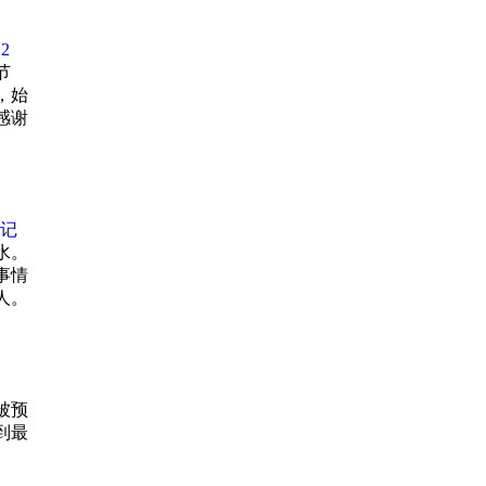
目前为
2
节
，始
感谢
印记
水。
事情
人。
被预
到最