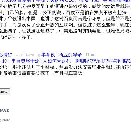
- No.166 百度的下半场：失落的 O2O、搜索与 AI | 中国互联网故
是老板，豆瓣不是公司，晚点 LastPost
年
厅·茶道上的恰克图》 澎湃新闻
在路上》第四集《利剑出鞘》 中央纪委宣传部 中央电视台
岁的雷军成为北京金山总经理。
尾处放了几分钟罗宾早年的演讲也是够损的，感觉他发达后就是du
肥模式”三部曲：以投带引，“链”式招商，科创驱动》 孙燕 21世纪经济报道
的豆瓣，执拗的阿北，回不去的阳光灿烂，盐布斯
平离开小霸王，创办步步高。
ang打自己的脸。但是，公正的说，百度不是输在罗宾不够有想法
将亡，必有妖盐》 澎湃新闻
镇：中国瓷业的近代印迹——商品瓷与职业化经营的变迁》 罗苏文 史林
公开销毁大批不合格产品，强化质量管理。
讲了谷歌退出中国，也讲了这对百度而言是个坏事，但是并不是
狂人尹同耀》 雪珂 华夏出版社
豆瓣的日子，雷锋网
抱着权力的大腿崛起》 澎湃新闻
对手，而是没有了公正开放的互联网。但是过了这么些年，现在
镇陶瓷史稿》 江西省轻工业厅陶瓷研究所 生活·读书·新知三联书店
年
路上必经烦恼 奇瑞品牌历史回顾》 陈雷 汽车之家
长，阿北哲学，刘晋锋/生活杂志
么肥四了，也就没啥遗憾了，中美迅速对齐颗粒度，也难怪局域
开始研发和生产手机。
中俄恰克图贸易的历史作用》 丰若非 燕红忠 中国社会科学院近代史研究所
瓷都景德镇：危机与突围》 崔银娜 民生周刊
已经走向世界了。
入股金山，雷军出任金山集团总经理。
方6代线175亿资金拆解：合肥政府托底》 立雄 新浪科技
瓣过双十一，被群嘲，21 财经
商大盛魁》 内蒙古政协文史资料研究委员会编
川：青年“造梦厂”》 黄浩然 陈浚武 瞭望新闻周刊
年
长虹集团控股鑫昊历程 投注等离子铩羽而归》 舒强 证券时报
.两三年不变是问题，二十年不变是答案。豆瓣20岁生日快乐！乱翻书
高的教育电子、视听和通信业务逐渐拆分为相互独立的公司。
、蒙旗与国家：清代以来内蒙古土默特的乡村社会变迁史》 田宓 中国社会科
11mo
心情好
start listening
半拿铁 | 商业沉浮录
故事里的兴衰启示》 郝薇薇 环球杂志
春离开富士康，与哥哥创业，使用香港立讯公司开展外贸业务。
丨70亿！蔚来与合肥建投合作协议今日敲定》 杜巧梅 21世纪经济报道
”倒下，知乎难安，燃财经
番外 10：串台曳尾于涂 | 人如何为财死，聊聊经济动机犯罪与诈骗
“瓷都”：大师的幻灭》 郭芳 中国经济周刊
哈哈，那个违法开了个警校，然后没办法安置毕业生就只好再违
年
外贸志》 山西省地方志编纂委员会
蔚来李斌：一场完美风暴之后，我的胆子更大了》 程潇熠 黄俊杰 晚点LatePost
什么，周源/第一财经周刊
办卓越网，一度成为中国重要的 B2C 电商平台。
出所的事情简直要笑死了，而且是真事欸
的官场生意》 郭芳 简文超 中国经济周刊
票号史》 卫聚贤 商务印书馆
——
平移居美国，逐渐退出步步高各业务的日常经营。
事：周源的自尊与光环，新莓daybreak
曲：
票号史》 黄鉴晖 山西经济出版社
年
大V女神”原是打工男 分饰两角骗捐24万，扬子晚报
 more
牵头注册 OPPO 品牌。
——
——
立《不修》选段
飞的工厂开始进入手机玻璃领域。
编年史：中文互联网的无主之地，毒眸
曲：
制作：
制作：
年
iews
贴吧野蛮商业化陷道德危机，经济参考报
买断 OPPO 品牌。
山《没有个性的人》选段
树
内部仍对是否进入手机行业存在激烈争议。
贴吧用户失九成：昔日王者，难回巅峰，一刻商业
g more.
制作：
图：
图及摘要：
年
提UGC，贴吧能否打头阵？Donews