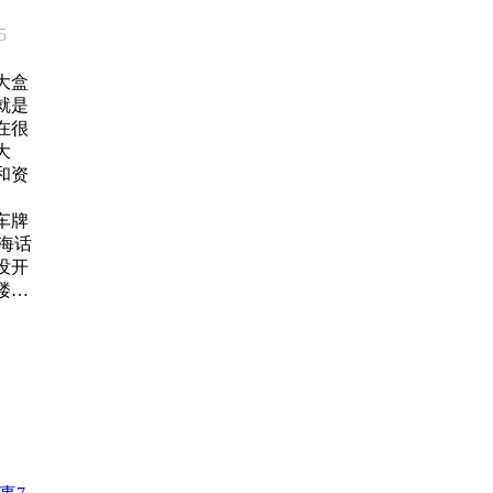
克（姜
5
大盒
就是
在很
大
和资
出版社
车牌
海话
没开
间参与
楼下
rritsen
版社
说楼
 Maris
istory