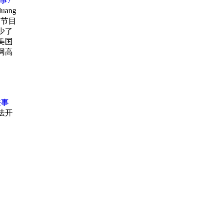
事7
ang
，节目
少了
美国
网高
学出版
轶事
法开