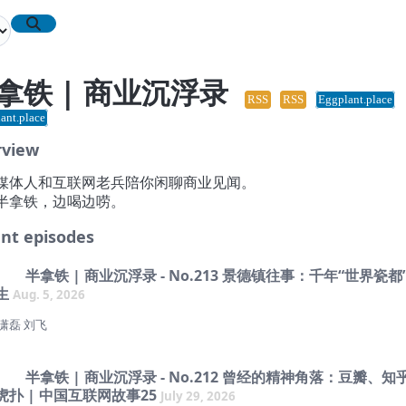
拿铁 | 商业沉浮录
RSS
RSS
Eggplant.place
ant.place
rview
媒体人和互联网老兵陪你闲聊商业见闻。
半拿铁，边喝边唠。
nt episodes
半拿铁 | 商业沉浮录 - No.213 景德镇往事：千年“世界瓷都
生
Aug. 5, 2026
 潇磊 刘飞
——
半拿铁 | 商业沉浮录 - No.212 曾经的精神角落：豆瓣、知
6年7月25日，“景德镇手工瓷业遗存”被列入《世界遗产名录》。
虎扑 | 中国互联网故事25
July 29, 2026