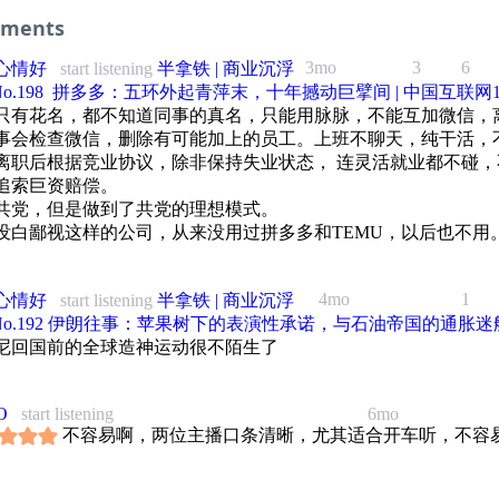
平台看到的无真人出镜、用我们的音色生成的 AI 内容，均非我们制作。
偏偏是今天这几家？那些曾经声势浩大的诸侯，又是在哪个转弯处掉队的？
——
、长鑫存储和蔚来汽车的起伏，地方政府如何用资本、产业链和城市资源寻找新
也开始讲故事了：半拿铁·故事篇
ments
？
——
的节目，我们从一张日昇昌汇票说起：五百两银子从开封到北京，不需要镖局押
期，我们继续讲《中国手机江湖》的下半场。
稿邮箱：bannatie@163.com
3mo
3
6
纸张、防伪、密押和遍布全国的分号网络就能完成异地汇兑。
心情好
start listening
半拿铁 | 商业沉浮
只是一部商帮兴亡史，也是一段地方如何借助制度、资本、人才和产业，在不同
稿邮箱：bannatie@163.com
半拿铁，咱们边喝边唠。
 No.198 ️ 拼多多：五环外起青萍末，十年撼动巨擘间 | 中国互联网1
找出路的故事。坐吧，来杯半拿铁，我们边喝边唠。
特调「芝麻·半拿铁」的品尝地：西湖区华星路 【01coffee】
节目会把时间线拉长，从山西的地理困局和明代开中法讲起，讲到走西口、旅蒙
只有花名，都不知道同事的真名，只能用脉脉，不能互加微信，
特调「芝麻·半拿铁」的品尝地：西湖区华星路 【01coffee】
、万里茶道，再讲日昇昌如何从平遥颜料铺改行成票号，如何靠顶身股、号规、
——
特调「米乳·半拿铁」的品尝地：前滩公园巷 【彼屯 between 自然商店】
事会检查微信，删除有可能加上的员工。上班不聊天，纯干活，
生意登上近代金融舞台。我们也会讲它为什么在新式银行、官款流失、辛亥革命
特调「米乳·半拿铁」的品尝地：前滩公园巷 【彼屯 between 自然商店】
、刘飞的声音已授权给豆包、剪映等字节系产品使用若干年。
离职后根据竞业协议，除非保持失业状态， 连灵活就业都不碰，
中退场。
、刘飞的声音已授权给豆包、剪映等字节系产品使用若干年。
铁周边购买淘宝店：小羊商店Sheepedia
追索巨资赔偿。
平台看到的无真人出镜、用我们的音色生成的 AI 内容，均非我们制作。
铁周边购买淘宝店：小羊商店Sheepedia
后半段，我们从乔家大院和平遥古城说到山西的另一条近现代线索：煤炭如何接
平台看到的无真人出镜、用我们的音色生成的 AI 内容，均非我们制作。
共党，但是做到了共党的理想模式。
半拿铁全新周边：《人工智能风云录》纸质书，可在各大电商平台购买。天猫店铺
山西的经济底盘，煤老板、资源整合、塌方式腐败和转型综改又怎样重塑这个省
没白鄙视这样的公司，从来没用过拼多多和TEMU，以后也不用
拿铁周边之：《人工智能风云录》纸质书，可在各大电商平台购买
——
，来杯半拿铁，我们边喝边唠。
也开始讲时事了：半拿铁·周刊
——
稿邮箱：bannatie@163.com
——
4mo
1
心情好
start listening
半拿铁 | 商业沉浮
轴：
也开始讲故事了：半拿铁·故事篇
轴：
特调「芝麻·半拿铁」的品尝地：西湖区华星路 【01coffee】
- No.192 伊朗往事：苹果树下的表演性承诺，与石油帝国的通胀迷
、刘飞的声音已授权给豆包、剪映等字节系产品使用若干年。
5:19 第一回：豆瓣
尼回国前的全球造神运动很不陌生了
稿邮箱：bannatie@163.com
01:50 千年瓷都景德镇的历史起源
特调「米乳·半拿铁」的品尝地：前滩公园巷 【彼屯 between 自然商店】
平台看到的无真人出镜、用我们的音色生成的 AI 内容，均非我们制作。
7:24 杨博的求学岁月
特调「芝麻·半拿铁」的品尝地：西湖区华星路 【01coffee】
15:42 元青花的缘起与景德镇制瓷工艺的演变
铁周边购买淘宝店：小羊商店Sheepedia
——
O
start listening
6mo
2:50 初创豆瓣
特调「米乳·半拿铁」的品尝地：前滩公园巷 【彼屯 between 自然商店】
36:57 景德镇瓷器的分布式生产
拿铁周边之：《人工智能风云录》纸质书，可在各大电商平台购买
不容易啊，两位主播口条清晰，尤其适合开车听，不容
稿邮箱：bannatie@163.com
1:27 豆瓣的内容与地位
铁周边购买淘宝店：小羊商店Sheepedia
48:20 景德镇瓷业江湖与行业潜规则
——
特调「芝麻·半拿铁」的品尝地：西湖区华星路 【01coffee】
26:27 移动互联网时代豆瓣的尝试与失误