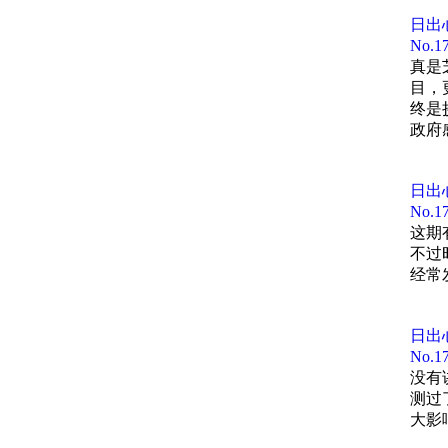
� 
时间
5 折
️上海
日出
00:4
00:
No
——
�半拿
00:4
真是
00:1
时间
目，
� 半
01:0
终是
00:2
00:
——
政府
01:1
00:
00:5
00:
时间
01:
00:
00:5
日出
05:
00:
01:
00:
No
01:
09:
00:
这期
01:4
01:1
01:
不过
15:
01:
01:5
青白
经常
01:1
01:
17:
01:
02:0
中国
01:2
01:
23:
日出
02:1
01:
大维
01:3
01:
No
27:
02:1
02:
大维
没有
01:4
02:
35:
测过
02:3
02:2
水碓du
01:5
大影
02:
46:
豆瓣
匣钵
03: