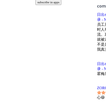
在视频
subscribe in apps
的，
——
失手
半拿铁
com
路径
——
今天
这一
�听友投
全靠
日出
这不
�听友投
来杯
录 -
复寻
️杭州
这期
员工
️杭州
—
盛魁
——
️上海
时人
官款
️上海
潇磊
流。
风潮
潇磊
�半拿
就被
在视频
�半拿
节目
在视频
不是
� 
成为
5 折
我真
—
� 半
——
坐吧
——
半拿铁
——
�听友投
——
日出
时间
半拿铁
时间
️杭州
录 
潇磊
00:0
霍梅
�听友投
️上海
在视频
00:0
️杭州
�半拿
——
ZOR
00:1
️上海
� 半
�听友投
00:2
心😆
�半拿
——
️杭州
00: