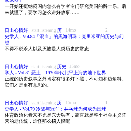
家武器」
特相识。
尼古拉二世（Nikolai II，1868—1918）：俄国末代沙皇，罗曼诺夫王朝
编辑：邓纯
战大败明军。天命十一年（1626）宁远之战受挫，同年八月病逝，子皇
最后一位君主。1891年以皇太子身份赴海参崴主持西伯利亚大铁路东段
约翰·罗尔斯（John Rawls，1921—2002）：美国政治哲学家，《正义
一开始还挺纳闷国内怎么有学者专门研究美国的爵士乐。后
在小宇宙查看该单集文稿
贝托尔特・布莱希特（Bertolt Brecht，1898—1956）：德国剧作家、诗
太极继位。
开工、任修筑委员会名誉主席；1894年即位后积极推动俄国远东扩张。
论》作者，提出"无知之幕"思想实验，论证社会基本制度应保障最弱势者
来就懂了，要学习怎么讲好故事……
人，20世纪最重要的戏剧革新者之一。创立叙事剧（史诗戏剧）与陌生
他于二月革命后退位流放，最终在十月革命后遇害，罗曼诺夫王朝就此终
的利益。本期讨论精英傲慢与机会公平时重点援引。
爱新觉罗·皇太极（清太宗，1592—1643）清太祖第八子，后金第二位大
化（间离）效果理论，主张打破舞台幻觉，促使观众理性反思社会现实。
结。
汗、清朝开国皇帝。天命十一年（1626）继汗位，改族名"女真"为"满
纳粹上台后长期流亡欧美，1949 年定居东柏林，创办柏林剧团。
罗伯特·诺齐克（Robert Nozick，1938—2002）：美国哲学家，《无政
14mo
2
日出心情好
start listening
历
洲"，仿明制设内三院及六部。天聪十年（1636）在沈阳称帝，改国号"大
谢尔盖·维特（Sergei Witte，1849—1915）：俄国晚期改革派重臣，担任
府、国家与乌托邦》作者，自由意志主义的重要代言人，与罗尔斯在分配
玛丽·麦卡锡（Mary McCarthy，1912—1989）：美国小说家、文学评论
清"。多次遣使向明廷议和未果，松锦之战重创明军主力。崇德八年
史学人 - Vol.84「混血」的黑海明珠：克里米亚的历史与幻
财政大臣十余年，是西伯利亚大铁路的总操盘手与核心推动者。1896年
正义问题上存在根本分歧。
家、随笔作家，20 世纪纽约知识分子圈核心人物。1944 年结识汉娜・阿
（1643）猝逝，子福临（顺治帝）继位。
主导促成《中俄密约》签订。
想
伦特，二人缔结长达二十余年深厚友谊，往来书信辑为《朋友之间》。阿
迈克尔·桑德尔（Michael Sandel，1953— ）：美国政治哲学家，哈佛大
不得不说杀人以及灭族是人类历史的常态
爱新觉罗·多尔衮（睿亲王，1612—1650）清太祖第十四子，赐号"墨尔根
伦特逝世后，整理、编辑并推动出版阿伦特未竟遗稿《心智生活》。代表
李鸿章（1823—1901）：晚清核心重臣、洋务运动代表人物。甲午战败
学教授，著有《公正》《反对完美：科技与人类美好的追求》。
戴青"。崇德八年（1643）皇太极猝逝后与济尔哈朗同为辅政王，拥立福
作《群体》《天主教女孩的回忆》。
后奉命出访俄国，与维特谈判并签订《中俄密约》，该条约成为俄国修建
临。顺治元年（1644）统八旗兵入关，联合吴三桂大败李自成，迁都北
弗里德里希·荷尔德林（Friedrich Hölderlin，1770—1843）：德国古典浪
中东铁路、进驻中国东北的重要前提。
15mo
日出心情好
start listening
历史
刘擎：华东师范大学紫江特聘教授，政治学博士，研究政治哲学与西方思
京，受封叔父摄政王，主持清初统一战争。顺治七年冬狩猎途中坠马身
漫派先驱诗人，兼具哲学思辨气质，德语文学史上最伟大抒情诗人之一。
想史，知名公共思想学者。代表作有《刘擎西方现代思想讲义》《悬而未
故，后追夺又平反复爵。
学人 - Vol.81 恶土：1930年代北平上海的地下世界
尼古拉·穆拉维约夫（Nikolay Muravyov-Amursky，1809—1881）：俄国
决的时刻》《纷争的年代》《2000 年以来的西方》等。
布莱士·帕斯卡（Blaise Pascal，1623—1662）：法国数学家、物理学
东西伯利亚总督，俄国远东领土扩张的核心执行者。1858年主导签订
正统的历史叙事之外肯定有很多灯下黑，不可知和边角料。
袁崇焕（1584—1630）明末军事将领，万历四十七年进士。天启间单骑
家、哲学家，提出"人是会思考的苇草"。本期以此作结，既承认人的渺
《瑷珲条约》，大幅拓展俄国远东疆域，为后续俄国深度介入东北事务、
它们才是更有意思的。
【推荐收听】Vol.111 重读阿伦特：不合时宜的勇气与被理解的愉悦
巡关，受孙承宗器重，主持修筑宁远城。天启六年（1626）凭红夷大炮
小，又肯定心智的伟大。
修建远东铁路体系奠定了重要基础。
击退努尔哈赤进攻（宁远大捷），次年再败皇太极（宁锦大捷）。崇祯元
【和我们互动】
石黑一雄（Kazuo Ishiguro，1954— ）：英国日裔小说家，诺贝尔文学奖
年（1628）任蓟辽督师，提出"以辽人守辽土"。崇祯二年己巳之变后金兵
拉斯洛・邬达克 László Hudec，1893—1958）匈牙利籍斯洛伐克裔建筑
15mo
1
日出心情好
start listening
历
得主，著有《莫失莫忘》《克拉拉与太阳》，其克隆人题材作品是本期讨
临京师，被疑通敌下狱，三年（1630）凌迟处死。
师。一战期间作为奥匈帝国军人参战，被俄军俘获，押往西伯利亚战俘
商务合作：info@owsfoundation.com
论"亚人"与人性边界的文学参照。
史学人 - Vol.79 冷战与冠军：乒乓球为何成为国球
营。1918 年，他沿西伯利亚大铁路伺机逃亡，经中国哈尔滨辗转抵达上
徐光启（1562—1633）明末科学家、天主教徒（圣名保禄），万历三十
海。此后近三十年扎根上海独立执业，横跨装饰艺术、现代主义等多种建
体育政治化看来不光是东大独有，简直就是整个社会主义阵
出品方：单向街基金会
荀子（约前313—前238）：战国末期儒家思想家，名况，字卿。时人尊
二年进士，官至礼部尚书兼东阁大学士。较早与耶稣会士合作翻译《几何
筑风格，一生设计百余栋建筑，代表作包含武康大楼（诺曼底公寓）、国
营的老传统，难怪那么招人恨呢
称荀卿；西汉为避汉宣帝刘询名讳，“荀”“孙” 古音相通，故又称孙卿。
原本》，主持修订《崇祯历书》，编纂《农政全书》。主张购募西洋火炮
际饭店、大光明电影院、绿房子、孙科别墅等，大量作品留存至今，塑造
出品人：许知远
战国末期赵国猗氏（今山西临猗）人，著名思想家、教育家、文学家，先
及葡籍炮手以御后金，倡议建西式火器营，未竟全行。
了近代上海的城市天际线。1947 年离开上海，最终定居美国加州。