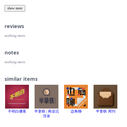
秦儒家最后一位大师，百家争鸣的集大成者。
监制：许楠
祖大寿（？—1656）明末辽东总兵，吴三桂舅父。早年随孙承宗、袁崇
show more
中东铁路：原称东省铁路，1896年由俄国主导开工修建。铁路干线贯通
【本期提及书籍】
焕守宁远、锦州，参与宁远、宁锦大捷。崇祯四年（1631）大凌河之战
满洲里、哈尔滨、绥芬河，支线连接哈尔滨与旅顺、大连，俄国凭借铁路
执行主编：高海博
粮尽伪降后逃归，继续守锦州。崇祯十五年（1642）松锦大战兵败力竭
沿线附属地、警务、驻军等特权，长期掌控东北核心权益，深刻影响中国
《更好有多好？理解人类增强计划》（Better Humans? Understanding the
降清，隶汉军正黄旗，顺治间随清军入关，十三年卒于京。
东北近代史。
reviews
剪辑：沈伟
Enhancement Project），作者：[德] 迈克尔·豪斯克勒（Michael
Hauskeller）
张献忠（1606—1647）明末农民起义领袖，陕北定边人，号"八大王"。
三国干涉还辽：1895年甲午战争结束后，俄、法、德三国联合外交施
编辑：邓纯
nothing more.
崇祯三年（1630）起事，转战陕豫皖楚川等地。崇祯十七年（1644）入
压，迫使日本归还割占的辽东半岛。此次事件是俄国渗透东北的关键契
【和我们互动】
川，在成都建大西政权，年号大顺。清顺治三年（1646）清军南下，在
机，为其后续修建中东铁路、进驻旅大地区创造了有利条件。
【从声音到现场｜与「历史学人」嘉宾王凯同行陇东与河西走廊】
西充凤凰山遭遇战中中箭身亡。
notes
商务合作：info@owsfoundation.com
日俄战争（1904—1905）：俄国与日本为争夺朝鲜半岛、中国东北殖民
2026年9月2日-14日，中青耀悦旗下文化旅行与传播品牌悦物派将推
熊廷弼（1569—1625）明朝后期名臣，万历二十六年进士。万历末萨尔
权益爆发的大规模战争。战后日本取代俄国掌控南满铁路与旅大租借地，
出“陇东与河西走廊石窟艺术深度巡礼”，特邀丝路文化学者、「历史学
出品方：单向街基金会
nothing more.
浒兵败后两度经略辽东，整饬军备、提出"三方布置"方略。与辽东巡抚王
彻底改写东北亚地缘政治格局。
人」嘉宾王凯带队同行。
化贞战略不合，广宁之战明军溃败，与王化贞同被逮下狱。天启五年
出品人：许知远
（1625）以失陷封疆罪弃市，崇祯时平反赐谥襄愍。
捷克军团：第一次世界大战末期，由捷克、斯洛伐克裔战俘及士兵组建的
从庆阳、天水、兰州，到嘉峪关、敦煌，沿着陇东与河西走廊，进入北石
similar items
武装力量。1918年依托西伯利亚大铁路转战远东，与苏维埃政权爆发激
窟寺、麦积山石窟、炳灵寺石窟、天梯山石窟、榆林窟、莫高窟等重要现
执行主编：高海博
王化贞（？—1632）明末进士，天启初任广宁巡抚。主张联络蒙古以抗
烈冲突，是俄国内战中影响深远的外籍武装力量。
场，理解从十六国、北朝到隋唐，再延续至宋元明清的西北石窟艺术脉
后金，与经略熊廷弼"坚守关外"方略抵牾，坚持主动出兵致广宁大败，明
络，以及造像与壁画的生成与演变。
剪辑：沈伟
军损失惨重。兵败后与熊廷弼同下狱，长期未决，崇祯五年（1632）处
中东路事件：1929年东北地方当局与苏联，因中东铁路管理权归属问题
斩。
爆发的大规模武装冲突。是晚清以来中东铁路地缘争端的延续，也彻底改
这条线路的有趣之处，在于它把许多平时不容易被放在一起观看的石窟、
编辑：邓纯
变了中苏东北边境格局。
造像与壁画，连成一条更长的线索：佛像如何进入中国，逐渐生成新的面
林丹汗（1592—1634）蒙古察哈尔部末代大汗，达延汗后裔。明万历三
貌？壁画中的图像，如何记录文明交往的历史？艺术如何在山川、道路、
【从声音到现场｜与「历史学人」嘉宾王凯同行陇东与河西走廊】
不明白播客
半拿铁 | 商业沉
边角聊
半拿铁·周刊
十二年（1604）继汗位，力图重整蒙古诸部，与后金对抗屡败。后金天
【和我们互动】
王朝与地方社会之间留下痕迹？
浮录
聪八年（1634）西走青海途中出痘病逝，其子额哲献传国玉玺降清，皇
2026年9月2日-14日，中青耀悦旗下文化旅行与传播品牌悦物派将推
商务合作：info@owsfoundation.com
太极借此宣称继蒙元正统。
对于「历史学人」的听友来说，这次行程是一次从声音进入现场的延伸。
出“陇东与河西走廊石窟艺术深度巡礼”，特邀丝路文化学者、「历史学