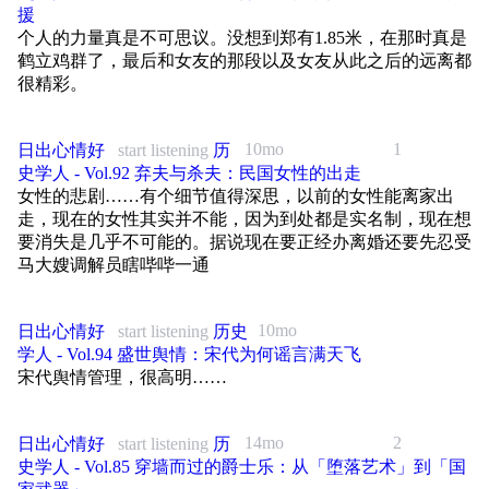
39:46 但行好事，莫问前程：行为本位与结果本位之辨
51:35 中东铁路的损失与东北民众的抵抗
出 “人是目的，而非手段”，确立人格内在尊严的核心原则，构建起现代
希曼在耶路撒冷》《心智生活》《黑暗时代的人们》等。
援
尊严观念重要的哲学基础。
30:12 以辽人守辽土：袁崇焕、祖大寿与关宁军
个人的力量真是不可思议。没想到郑有1.85米，在那时真是
43:25 社会加速与特异性：为何越快越不自由
01:06:30 日俄战争：铁路、补给线与东北战场的重组
阿道夫·艾希曼（Adolf Eichmann，1906—1962）：纳粹德国党卫军中
鹤立鸡群了，最后和女友的那段以及女友从此之后的远离都
朱利安・皮特 - 里弗斯（Julian Pitt-Rivers，1919—2001） 20世纪英国社
校，大屠杀主要执行者之一。1960年被以色列情报机构捕获，1961年在
41:32 从战略同盟到纸上谈兵：联蒙抗满的失败
48:07 《美丽新世界》：药物带来的幸福是一种自欺
01:09:04 朴茨茅斯和约之后：南满铁路、旅大与日本势力的进入
很精彩。
会人类学家，地中海人类学研究奠基人之一。以西班牙安达卢西亚的田野
耶路撒冷受审，1962年被处以绞刑。阿伦特对其审判的报道催生了"恶的
调查闻名，在《山区人民》等著作中系统剖析地中海社会的荣誉、羞耻与
平庸性"这一概念。
47:35 皇太极求和的条件，其实一直不高
49:53 人性不可改造，但可以每天训练
01:15:40 战败如何改变俄国？
社会秩序，对羞辱作为社会规训机制的人类学观察，构成相关议题重要的
学术源头。
马丁·海德格尔（Martin Heidegger，1889—1976）：德国哲学家，20世
50:20 朝鲜人的观察：“倭子三十，不敌达子一人”
10mo
1
日出心情好
start listening
历
52:31 帕斯卡的苇草：人渺小，但心智可以伟大
01:16:49 铁路通向革命：尼古拉二世的末路与捷克斯洛伐克军团的叛乱
纪存在主义的重要代表人物。1933年曾短暂加入纳粹党并出任弗莱堡大
史学人 - Vol.92 弃夫与杀夫：民国女性的出走
提及作品：
学校长，此举在其犹太学生中引发强烈争议。
56:23 1644并非注定：皇太极猝死与多尔衮的豪赌
【谈话中提到的公众人物/群体】
01:22:01 中东铁路如何成为革命时代的争夺点？
女性的悲剧……有个细节值得深思，以前的女性能离家出
走，现在的女性其实并不能，因为到处都是实名制，现在想
《长袜子皮皮》《丑八怪》《秋菊打官司》《芙蓉镇》《广岛之恋》《西
以赛亚·柏林（Isaiah Berlin，1909—1997）：英国哲学家和思想史家，以
01:02:15 一昼夜急行二百里：多尔衮在山海关一击致命
迈克尔·豪斯克勒（Michael Hauskeller，1964— ）：德国裔英国伦理哲学
01:27:22 邬达克、鲍罗廷与铁路上无数的过客
西里的美丽传说》《美国夫人》《无主之作》
区分"消极自由"与"积极自由"著称，著有《两种自由概念》《俄国思想
要消失是几乎不可能的。据说现在要正经办离婚还要先忍受
家，现任英国利物浦大学哲学系主任、教授，长期研究人类增强、动物伦
01:06:03 张献忠与四川“无人区”：晚明人口为何近乎腰斩
家》等。
马大嫂调解员瞎哔哔一通
01:28:22 旅顺、大连回归之前：被遗留在城市中的战争记忆
理与存在主义，著有《更好有多好？理解人类增强计划》（Better
【和我们互动】
Humans? Understanding the Enhancement Project）。
【谈话中提到的公众人物/群体】
朱迪斯・N・施克莱（Judith N. Shklar，1928—1992）：拉脱维亚裔美国
【往期推荐】136 铁路杀死大清：国有化，川人保路与武昌第一枪｜铁路
商务合作：info@owsfoundation.com
政治哲学家，哈佛大学教授，美国政治科学学会首位女性主席。犹太裔，
与革命
奥古斯丁（Aurelius Augustinus，354—430）：北非神学家、哲学家，基
10mo
日出心情好
start listening
历史
朱由检（明思宗·崇祯帝，1611—1644）明朝第十六位皇帝，明光宗第五
二战流亡经历奠定其思想根基。提出“恐惧的自由主义”（Liberalism of
督教重要思想家，《忏悔录》《上帝之城》作者。
出品方：单向街基金会
子。天启二年封信王，七年（1627）熹宗崩后继位，改元崇祯，铲除魏
学人 - Vol.94 盛世舆情：宋代为何谣言满天飞
Fear）。代表作：《守法主义》《平常的恶》《不正义的多重面孔》。
【谈话中提到的公众人物/事件】
忠贤阉党。在位时内忧李自成、张献忠起义，外患后金（清）侵扰，频繁
宋代舆情管理，很高明……
伊曼努尔·康德（Immanuel Kant，1724—1804）：德国哲学家，德国古典
出品人：许知远
更易阁臣疆吏，处死袁崇焕等人。崇祯十七年（1644）李自成破北京，
罗杰·伯科维茨（Roger Berkowitz）：美国政治理论学者，巴德学院教
亚历山大·赫尔岑（Alexander Herzen，1812—1870）：俄国著名思想
哲学创始人。
自缢于煤山（今景山），明朝作为全国统一王朝灭亡。
授，汉娜·阿伦特中心主任，阿伦特研究的重要代表人物。
家、作家，革命民主主义者与民粹主义（俄国社会主义）先驱，早年具西
执行主编：高海博
欧自由主义色彩。代表作回忆录《往事与随想》，以个人亲身经历为线
阿道司・赫胥黎（Aldous Huxley，1894—1963）：英国作家，代表作
14mo
2
日出心情好
start listening
历
爱新觉罗·努尔哈赤（清太祖，1559—1626）后金汗国建立者。早年以遗
瓦尔特·本雅明（Walter Benjamin，1892—1940）：德国犹太裔哲学家、
索，完整串联起19世纪俄国社会变革与欧洲思想发展脉络。
《美丽新世界》（1932）描绘了一个以药物消除痛苦、以技术控制人性
剪辑：沈伟
史学人 - Vol.85 穿墙而过的爵士乐：从「堕落艺术」到「国
甲十三副起兵，统一女真各部，创制满文与八旗制度。万历四十四年
文化批评家，与阿伦特同为德国流亡知识分子，曾在法国流亡期间与阿伦
的反乌托邦社会，是本期讨论人类增强技术后果的核心参照文本。
（1616）称汗建国号"大金"（后金），发布"七大恨"誓师伐明，萨尔浒之