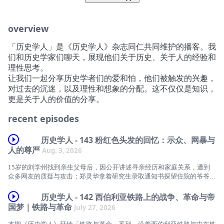
overview
「历史学人」是《历史学人》杂志同仁共同维护的播客。我
们和历史学家们聊天，展现他们关于历史、关于人的经验和
理性思考。
让我们一起分享历史学者们的爱和怕，他们被触发的兴趣，
对过去的沉迷，以及理性和想象的分配。这不仅仅是知识，
更是关于人的价值的分享。
recent episodes
历史学人 - 143 粉红色头发的回忆：示众、网暴与
人的尊严
Aug. 3, 2026
15岁的刘学州找到亲生父母后，因公开讲述寻亲经历和家庭关系，遭到
众多网友的质疑与攻击；郑灵华拿着研究生录取通知书探望住院的爷爷，
一张祖孙合影、一头粉色头发，引来大量陌生人的无端揣测与恶意辱骂。
持续的网络攻击最终酿成了无法挽回的悲剧。
历史学人 - 142 西伯利亚铁路上的战争、革命与帝
国梦｜铁路与革命
July 27, 2026
为什么一个人的人生经历、外在样貌与生活选择，会成为陌生人攻击的理
由？为什么羞辱总能找到新的对象？从历史中的公开惩罚，到今天社交媒