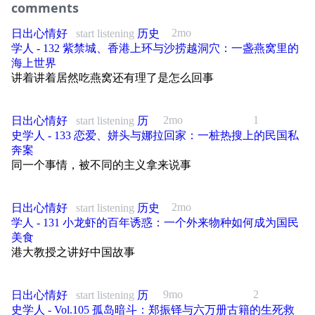
绕不开一个疑问：同受时代重压，为什么被游猎文明消灭的定居大国，只
comments
32:15 从家庭到学校：优绩主义如何让失败变成人格问题
等。
有明朝？王朝溃败，该向外归因，还是向内追问？
🔍操作方式： App 内打开本期节目→右上角分享到微信→微信点开链接
16:52 海德格尔加入纳粹：思想家的犯错和官僚的犯错有何不同？
下单
38:09 面对网暴，平台与支持系统可以做什么?
陈碧：中国政法大学副教授，法学学者，《历史学人》主播。
2mo
日出心情好
start listening
历史
本期历史学人，主播高海博再次对话复旦大学教授侯杨方，从萨尔浒之战
23:15 艾希曼真的不思考吗？工具理性与真正判断的区别
学人 - 132 紫禁城、香港上环与沙捞越洞穴：一盏燕窝里的
讲到山海关决战，追索明朝四十年败局的真正根源。
⚠️重点：登录时确认小宇宙账号和 App 保持一致，权益自动互通。
40:19 词语、评价与冒犯：羞辱如何进入公共表达？
【时间轴】
海上世界
30:37 《心智生活》的来源：思考是"我与我自己的对话"
【本期嘉宾】
讲着讲着居然吃燕窝还有理了是怎么回事
49:59 女性的身体，何以成为共同体荣辱的载体
02:10 “好”是什么？从奥古斯丁到语言的边界
【时间线】
36:14 阿伦特 vs 以赛亚·柏林：两种自由，两种参照物
侯杨方：复旦大学中国历史地理研究所教授。著有《中国人口史》( 1910-
55:00 正义能否成为羞辱“恶人”的理由？
03:42 豪斯克勒的三个维度：更长寿、更聪明、情感可控
02:09 一条贯穿欧亚的铁路，如何卷入战争、帝国与革命？
1953 年卷)、《清朝地图集》(多卷本)、《葱岭之外》《明亡清兴：1618
43:00 为何法学界开始从柏林走向阿伦特？
2mo
1
日出心情好
start listening
历
—1662年的战争、外交与博弈》等。
58:45 从网暴到可见性：互联网如何改变羞辱的传播机制
10:36 反思技术恐惧：我们是不是新时代的抄经修士？
05:09 沙俄为何向东？从出海口执念到克里米亚战争的挫败
史学人 - 133 恋爱、姘头与娜拉回家：一桩热搜上的民国私
50:33 阿伦特 vs 施克莱：同为犹太女性，为何走向不同方向
高海博：媒体人，历史学人主编
01:03:04 当羞辱成为数字公共空间的默认语言，受损的是什么？
奔案
11:56 何谓良善生活？
14:25 向西、向南接连受阻后，西伯利亚大铁路计划浮出水面
同一个事情，被不同的主义拿来说事
58:31 什么样的冒犯是有认知价值的？
【时间轴】
【谈话中提到的公众人物/事件】
16:25 道德增强的悖论：被设定的善良还算道德吗？
18:28 一条铁路的启动：宽轨、冻土与列强在远东的博弈
【本期嘉宾】
03:12 从人口史到明清战争：侯杨方的研究转向
乌特・弗雷弗特（Ute Frevert） 德国历史学家，专注情感史与现代欧洲史
19:00 自由意志的前提：没有做坏事的自由，就没有做好事的自由
23:24 日本为何如此紧张？西伯利亚铁路、朝鲜与甲午战争前夜
2mo
日出心情好
start listening
历史
研究。在《羞辱政治：一部近现代史》中，她梳理两百多年近现代历史脉
仲树：政治哲学学者，播客「独树不成林」主播。《人的境况》（又名
11:41 小冰期来袭，明朝独有的崩溃困境
25:25 圣化立场 vs 悲观立场：法治为何选择不追求最好
学人 - 131 小龙虾的百年诱惑：一个外来物种如何成为国民
络，剖析公开羞辱作为权力手段，实现社会规训与群体控制的运行机制。
31:44 铁路进入中国：1896 年中俄密约与中东铁路的诞生
《实践生活》）、《心智生活》等阿伦特著作中文译者。
美食
15:45 两三亿两白银进辽东，为何仍一败再败?
28:49 人类增强与优生学：历史的翻版
让 - 雅克・卢梭（Jean-Jacques Rousseau，1712—1778） 法国启蒙思想
36:43 中东铁路如何成为沙俄的 “铁路殖民地”？
陈碧：中国政法大学副教授，法学学者，《历史学人》主播。
港大教授之讲好中国故事
家。卢梭深入探讨人的自爱、自尊与相互承认，指出人与生俱来惧怕轻
20:21 明朝火器优势为何没能延续？
32:55 精英的傲慢：天赋是命运的馈赠，不是努力的奖励
39:29 瓜分中国的狂潮：德国、俄国与 1898 年的远东竞逐
蔑、渴求他人尊重，其思想深刻塑造后世关于尊严、人与人之间道德关系
【谈话中提到的公众人物/群体】
的讨论。
23:22 宁远城头的英国舰炮：明朝第一次击退努尔哈赤
37:24 罗尔斯的无知之幕：机会是命运给的，不是争来的
9mo
2
50:09 义和团运动如何成为俄国占领东北的借口？
日出心情好
start listening
历
汉娜·阿伦特（Hannah Arendt，1906—1975）：德裔美国政治思想家，20
伊曼努尔・康德（Immanuel Kant，1724—1804） 德国古典哲学家。他提
史学人 - Vol.105 孤岛暗斗：郑振铎与六万册古籍的生死救
世纪最具影响力的政治哲学家之一。代表作包括《极权主义的起源》《艾
26:11 徐光启的西式炮队计划夭折