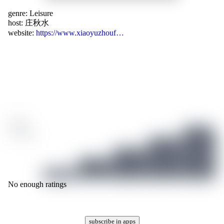
genre:
Leisure
host:
庄秋水
website:
https://www.xiaoyuzhouf…
/ 10
2 ratings
No enough ratings
subscribe in apps