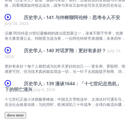
本期《历史学人》延续「铁路与革命」系列，沿着西伯利亚铁路与中东铁
体中的围观与评判，羞辱如何进入我们的日常生活？
路，回看俄国如何抵达远东，战争与革命又如何改写东北亚的历史命运。
本期《历史学人》，主播陈碧对谈复旦大学新闻学院教授陆晔，从《羞辱
一条铁路，如何改变欧亚大陆的权力版图？
历史学人 - 141 与仲树聊阿伦特：思考令人不安
政治：一部近现代史》出发，聊聊羞辱背后的权力关系与社会规范：
July 20, 2026
当“正常”成为一种标准，当批评逐渐滑向对人格的否定，我们该如何理解
1891年开工的西伯利亚大铁路，穿过冻土、跨越欧亚，也将兵员、资本
人与人之间的尊严与边界？
与帝国的野心送往东方。为缩短通往海参崴的路线，它又经由中国东北，
汉娜·阿伦特是20世纪最畅销的政治思想家之一，读者不限于学界，也拥
催生了中东铁路。
【本期嘉宾】
有大量普通公众。特朗普当选当夜，一位阿伦特研究者感慨：未来四年，
我们会极其繁忙。而在中文世界，越来越多学者与年轻读者，也开始翻开
中东铁路如何成为沙俄深入东北的通道？哈尔滨为何因铁路而兴起，旅顺
陆晔：复旦大学新闻学院教授、博士生导师，主要研究数字新闻生产、受
阿伦特。
历史学人 - 140 对话罗翔：更好有多好？
July 13,
与大连又为何成为日俄争夺的前线？从克里米亚战争、甲午战争，到日俄
众研究与公共艺术传播。
战争与俄国革命，这条铁路及其伸入东北的支线，串起了19世纪中叶至
2026
本期《历史学人》，主播陈碧对谈政治哲学学者、阿伦特《心智生活》译
20世纪上半叶的欧亚权力争夺。
陈碧：中国政法大学副教授，法学学者，《历史学人》主播。
者仲树。节目从阿伦特为何在中美两国分别掀起热潮谈起：艾希曼是否真
更好有多好？每个人都想成为比昨天更好的自己——更长寿、更聪明、情
的毫无思考？阿伦特如何看待老师海德格尔加入纳粹的争议？她与柏林的
【本期嘉宾】
感更可控。但当技术真的能实现这一切，当一针下去就能提升智商、消除
【时间轴】
自由理念有何不同？与施克莱的思想分歧又体现在哪里？当"不被骂"成了
忧虑、强化道德，我们还算是人吗？
说话的最高标准，我们是否早已放弃了判断？
李礼，历史学者，博士。新近出版《失败：1891—1900 清王朝的变革、
历史学人 - 139 漫谈1644：「十七世纪总危机」
01:50 从一次网暴谈“你不配”的人格贬损
战争与排外》。
本期《历史学人》，主播陈碧对谈中国政法大学教授罗翔，从德国伦理哲
下的明亡清兴
July 6, 2026
【时间线】
学家迈克尔·豪斯克勒的新作《更好有多好？理解人类增强计划》出发，
06:39 羞辱在哪里发生：国家惩罚与社会规训的两种场域
高海博，媒体人，历史学人主编。
讨论人类增强技术背后的哲学困境：当"变好"成为一种强制逻辑，当道德
02:22 特朗普时代下的"阿伦特热"
十七世纪正值小冰期极寒峰值：中国北方旱蝗连年、太湖冰封可通车马，
可以被药物设定，当努力只剩下结果本位——我们追求的究竟是更好的
12:59 “人人都有尊严”并不是古老的共识
农业社会根基动摇；与此同时，欧洲深陷三十年战争，全球白银流向骤然
本期为付费节目
人，还是更好用的机器？
05:44 中文语境中的"阿伦特热"：从"平庸之恶"到女性思想家
收缩。这场横跨欧亚的气候灾变与动荡，被学界统称为"十七世纪总危
19:29 为什么人们会参与羞辱：围观、归属感与共同体的边界
机"。
show more
💡苹果ios用户专属购买提示：
【本期嘉宾】
09:28 阿伦特拒绝被"女性"标签收编
25:15 谁定义“正常”？被排斥者如何成为羞辱的对象？
全球性变局之下，东亚迎来明清易代。明亡于气候与白银么？这样的解释
🔔建议网页渠道购买，可以省去 30% 苹果手续费！
罗翔：中国政法大学教授，刑法学者，著有《刑法学讲义》《圆圈正义》
12:21 阿伦特的公私分界：爱情、诗歌与私人空间