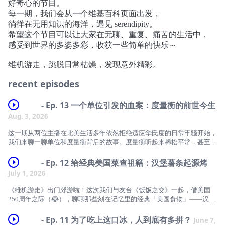
好奇心的节目。
每一期，我们会从一个维基百科页面出发，
徜徉在无用知识的海洋，遇见 serendipity。
希望这个节目可以让大家在无聊、重复、痛苦的生活中，
感受到世界的多姿多彩，收获一些简单的快乐～
维机游走，跳脱日常枯燥，发现意外精彩。
recent episodes
- Ep. 13 一个单位引发的血案：度量衡的前世今生
Aug. 3, 2026
这一期从两位主播在北美生活多年依然拒绝适应华氏度的日常牢骚开始，
我们来聊一聊单位和度量衡背后的故事。度量衡听起来稀松平常，甚至有
些无聊，但可真不是小事：它的背后有烧了几亿美元的事故、差点坠毁的
客机、还有海盗和断头台！美国差一点就用上公制了？秦始皇统一度量衡
- Ep. 12 给经典美国菜查祖籍：汉堡薯条起源烤
又是怎么做到的？顺着这些「血案」，我们又追溯了一下人类是怎么一步
July 1, 2026
步把长度、重量、温度、时间这些度量单位确定下来的，发现他们的发展
逻辑有诸多相似之处。ft 这个单位真的和脚有关吗？量钻石的克拉其实和
《维机游走》出门郊游啦！这次我们与友台《饭饭之交》一起，借美国
一种豆子有关？最初的摄氏度温标设计让人大跌眼镜？最有趣的还数法国
250周年之际（😂），聊聊那些刻在记忆里的经典「美国食物」——汉堡
大革命试图推广的「十进制时间」和「共和历」，虽然推广失败，但是不
与薯条。 节目里，我们从小时候第一次在中国吃到汉堡和薯条的记忆聊
得不承认，设计得真浪漫～最后我们聊了聊度量本身的两面性：它是人类
起，一路聊到各自在美国最爱光顾的汉堡店。曾在德国汉堡市生活多年的
- Ep. 11 为了吃上这口冰，人到底有多拼？
June 7,
认识世界最伟大的工具之一，但一旦度量的对象变成了人，一旦数字变成