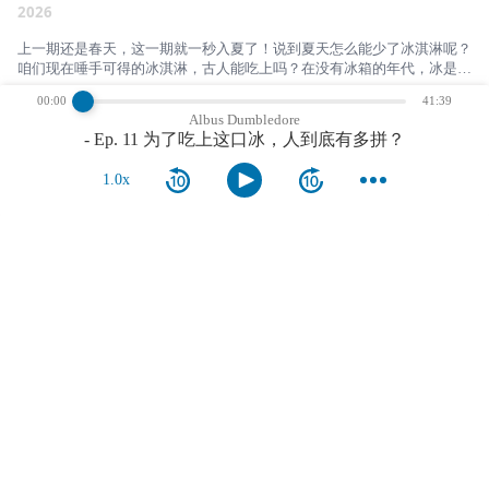
麻芡还带来了关于这座城市的都市传说，我们也一起梳理了汉堡在美国风
2026
了目标，事情可能就变味了。从「古德哈特定律」到睡眠评分对自我感受
靡的历史。至于汉堡的黄金搭档薯条，名字里虽然带着「法国」，但它的
的"绑架"，希望在这个被数字包围的时代，我们都别让度量反过来主宰了
发源地究竟是法国还是比利时，至今众说纷纭。 这些高热量的美式食
上一期还是春天，这一期就一秒入夏了！说到夏天怎么能少了冰淇淋呢？
生活。
物，平时未必会特别想吃，却总在倍感压力的晚上或无处觅食的荒郊野
咱们现在唾手可得的冰淇淋，古人能吃上吗？在没有冰箱的年代，冰是怎
外，给我们送来一份熟悉与慰藉。
么获得的呢？冰贸易居然曾经是全球规模最大的贸易之一？冰箱和空调的
00:00
41:39
诞生，在改善生活的同时，怎么差一点对地球酿成了大祸？来和我们一起
- Ep. 10 我想对你做春天对樱桃树做的事
May 2,
Albus Dumbledore
探索吧！
2026
- Ep. 11 为了吃上这口冰，人到底有多拼？
加拿大的春天姗姗来迟，但它终于来了（吧！）。这一期，我们从一个朴
1.0x
素的问题出发：春天百花争艳，为什么偏偏赏樱花这件事这么出名？我们
先从花见的现状和历史聊起，走进了樱花那个美丽又复杂的象征世界。花
见给日本带来了多少经济效益，又带来了多少麻烦？花见历史是怎么发展
- Ep. 9 到底为什么进化出月经啊？！
April 12,
的？日本人为什么这么喜欢樱花？之后聊到樱花这个植物本身，再到食用
2026
樱花，进入香豆素的兔子洞（小剧透：从樱花居然可以聊到我们熟悉的肉
桂）最后我们来到樱桃。北美超市最常见的樱桃，背后居然藏着一段华人
很多女性可能都曾问出一个问题：「到底大自然为什么进化出了如此痛
移民的伤痕故事？还有——小时候生日蛋糕上那颗红得夸张、味道奇怪的
苦、让女性每个月都要受罪的月经啊？！」这一期，我们从这个躺在床上
樱桃，背后到底是什么来头？以及，樱桃为什么在西方文化是「性感」的
抱着热水袋时会冒出来的朴素问题出发。我们先聊聊月经的基础生理知识
化身？同一个「樱」字，可以是好看的花朵，可以是好吃的水果，可以是
还有月经中的各种痛苦。然后进入进化生物学，看看月经在动物界有多罕
show more
物哀之美，可以是宣传工具，可以是欲望投射，来和我们一起探索吧！
见，以及为什么月经杯进化出来。接着转向文化与历史：古代的禁忌、宗
教的污名化、各种月经用品是怎么被发明的。最后回到现实的问题：月经
贫困、女性健康研究的缺口，还有为什么把月经说出口，本身就是一件重
comments
要的事。
1d
rholais
start listening
- Ep. 13 一个
单位引发的血案：度量衡的前世今生