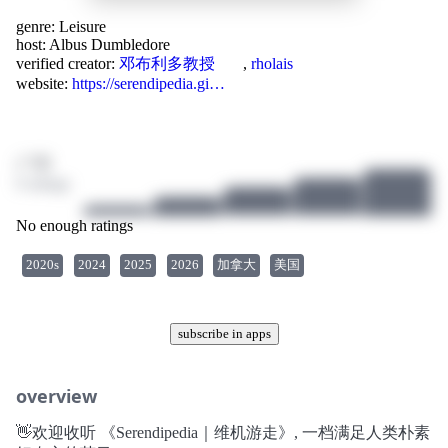
genre:
Leisure
host:
Albus Dumbledore
verified creator:
邓布利多教授
,
rholais
website:
https://serendipedia.gi…
/ 10
0 ratings
No enough ratings
2020s
2024
2025
2026
加拿大
美国
subscribe in apps
overview
👋欢迎收听 《Serendipedia｜维机游走》, 一档满足人类朴素