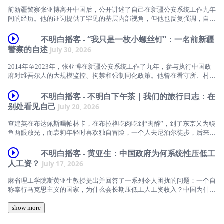
两人从诺兰如何把一个本诡计多端、崇尚荣誉与胜利的古代英雄改写成一
前新疆警察张亚博离开中国后，公开讲述了自己在新疆公安系统工作九年
个在战争中受到创伤、不断自我怀疑的“现代人”出发，来探索这种改写所
间的经历。他的证词提供了罕见的基层内部视角，但他也反复强调，自己
反映的一种中西方在讲述战争时的视角区别。为什么一个三千年前几乎没
只是执行命令，是国家机器里的一枚“小螺丝钉”，甚至认为自己承受的痛
有现代意义上“罪恶感”的英雄，到了21世纪，却必须为战争中的杀戮接受
苦不比维吾尔人少。采访结束后，袁莉始终无法摆脱一个问题：一个人为
不明白播客 - “我只是一枚小螺丝钉”：一名前新疆
灵魂拷问？
什么能够清楚地讲出自己受到的伤害，却很难看见自己帮助体制给别人造
警察的自述
July 30, 2026
成的伤害？
本期下午茶，从荷马史诗到尼采，从西塞罗到老庄，从好莱坞电影中的个
2014年至2023年，张亚博在新疆公安系统工作了九年，参与执行中国政
人英雄主义到经典改编中的女性主义视角，查建英与袁莉讨论一部古老史
本期《不明白下午茶》，袁莉与作家查建英从张亚博谈起，讨论一个普通
府对维吾尔人的大规模监控、拘禁和强制同化政策。他曾在看守所、村级
诗如何在当代被重新阐释，以及这种现代化改写所折射出的伦理观念、叙
人如何在国家机器中同时成为受压迫者和执行者；为什么中国社会如此熟
警务室和拘禁营工作，押送戴着头套和手铐的维吾尔被拘押者，也监督过
事传统与时代意识。
悉受害者的语言，却缺少讨论个人责任、共谋、忏悔和修复的公共语言。
被强制派往棉花田劳动的维吾尔人。
不明白播客 - 不明白下午茶｜我们的旅行日志：在
她们从雅斯贝尔斯对罪责的四种区分，谈到文革后的受害者叙事、汶川地
点击收看视频版：https://youtu.be/AQz5-JpF4g0
别处看见自己
July 20, 2026
震后的公共悲悯，以及国家对历史记忆和追责空间的压制。
他反复说，自己只是在执行命令，是国家机器上的一枚“小螺丝钉”。他也
点击加入我们的YouTube会员：https://bit.ly/bmb-yt-sub
坚持认为，自己同样是这个体制的受害者。
查建英在布达佩斯喝帕林卡，在布拉格吃肉吃到“肉醉”，到了东京又为鳗
一个只会讲述自己怎样受害，却不会讲述自己怎样伤害别人的社会，能否
鱼两眼放光，而袁莉年轻时喜欢独自冒险，一个人去尼泊尔徒步，后来只
真正走出苦难？
点击捐赠支持不明白播客：https://www.bumingbai.net/donation/
如今，作为这套系统曾经的执行者，张亚博成为一个公开发声的内部证
想避开暑假、住得舒服。
人。离开中国并讲出自己知道的事情，需要勇气。但对于自己究竟负有什
点击收看视频版：https://youtu.be/1qun2vwnBSk
不明白播客 - 黄亚生：中国政府为何系统性压低工
时间轴
么责任，他或许才刚刚开始思考。受到体制的伤害，能否免除一个人协助
每一次旅行，都是一场微型《奥德赛》。查建英说：“人的一生总需要在
人工资？
July 17, 2026
体制加害他人的责任？
点击加入我们的YouTube会员：https://bit.ly/bmb-yt-sub
另外一个空间里折射，才看得清自己的真实面目。” 但到了某种年岁，旅
00:00 为何三千年前的《奥德赛》在今天再次成为文化事件？
行聊着聊着，不免聊到政治、历史与我们自己。有人是 “人肉GPS”，到了
在这期长达两个半小时的访谈中，袁莉与张亚博探讨了他的九年警察生
麻省理工学院斯黄亚生教授提出并回答了一系列令人困扰的问题：一个自
点击捐赠支持不明白播客：https://www.bumingbai.net/donation/
陌生地方必须先认清东南西北，有人则 “在北京家门口都能搞丢”，迷路
04:46 两种态度：袁莉不断“出戏”，查建英却认为它会成为电影史经典
涯、离开新疆和中国的经过，以及他如何理解自己曾经做过的事情。一个
称奉行马克思主义的国家，为什么会长期压低工人工资收入？中国为什么
了就到处问人。
普通人如何进入并参与一套迫害机制？一个人在体制中受到伤害时，是否
出口汽车的同时还在出口T恤？中国工人工资占制造业产出的比例为什么
时间轴
06:25 诺兰的视觉美学：暴力、战争与宏大摄影
也可能同时伤害别人？他又该如何面对在这场国家发动的迫害运动中自己
全球排名倒数第二，比印度还低？中国为什么可以长期依赖出口维持增
show more
旅行真的能体现人生态度吗？本期下午茶，我们来聊聊旅行，也聊年龄、
应该承担的责任？
长？以及中国政府有可能主动提高工资吗？
00:00 为什么张亚博的采访需要一篇“后记”
秩序、食物、冒险，以及为什么到了一个完全不同的地方，反而更容易看
11:16 付费推广内容