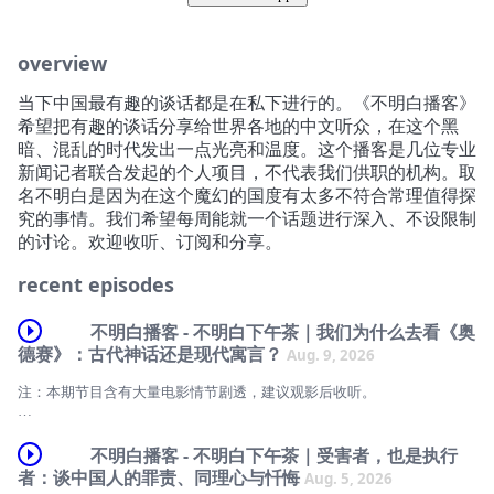
overview
当下中国最有趣的谈话都是在私下进行的。《不明白播客》
希望把有趣的谈话分享给世界各地的中文听众，在这个黑
暗、混乱的时代发出一点光亮和温度。这个播客是几位专业
新闻记者联合发起的个人项目，不代表我们供职的机构。取
名不明白是因为在这个魔幻的国度有太多不符合常理值得探
究的事情。我们希望每周能就一个话题进行深入、不设限制
的讨论。欢迎收听、订阅和分享。
recent episodes
不明白播客 - 不明白下午茶｜我们为什么去看《奥
德赛》：古代神话还是现代寓言？
Aug. 9, 2026
注：本期节目含有大量电影情节剧透，建议观影后收听。
诺兰的《奥德赛》于七月在北美上映后，三千年前的荷马史诗一度成为一
场大众文化事件。约完电影，袁莉觉得自己“不断出戏”，查建英却认为它
不明白播客 - 不明白下午茶｜受害者，也是执行
会成为西方电影史上的经典。
者：谈中国人的罪责、同理心与忏悔
Aug. 5, 2026