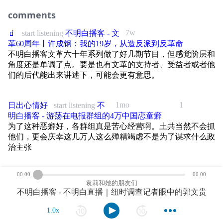
清自己。
点击收看视频版：https://youtu.be/_aAAAT3kYP4
本期播客，我们与黄亚生教授一起来聊聊中国的“绝对优势经济”。
04:27 当他说“我只是执行命令”时，袁莉的内心困惑
comments
12:09 群星阵容、美国口音与古希腊：“现代化”何时变得失真？
你是哪种旅者？又有过哪些难忘的旅行经历？
点击加入我们的YouTube会员：https://bit.ly/bmb-yt-sub
点击收看视频版：https://youtu.be/tvnPpQV4RWY
09:05 张亚博身上加害者与受害者的双重身分
15:49 被扁平化的女性：谁被排除在英雄叙事之外？
7w
🧃
start listening
不明白播客 - 文
点击收看视频版：https://youtu.be/GiK5sg6LCdg
革60周年丨许成钢：我的19岁，从造反派到反革命
点击捐赠支持不明白播客：https://www.bumingbai.net/donation/
点击加入我们的YouTube会员：https://bit.ly/bmb-yt-sub
13:09 付费推广内容
19:34 三小时如何容纳一部史诗？牺牲掉了什么？
不明白播客文革六十年系列做了好几期节目，但感觉阶层和
点击加入我们的YouTube会员：https://bit.ly/bmb-yt-sub
时间轴
点击捐赠支持不明白播客：https://www.bumingbai.net/donation/
14:03 一名河南农村青年进入新疆公安系统
角度还是单调了点。要是也有文革的支持者、受益者或者他
22:45 “太美国了”：反战，还是消费战争？
点击捐赠支持不明白播客：https://www.bumingbai.net/donation/
们的后代能出来讲述下，可能会更有意思。
00:00 Intro
时间轴
19:50 “我最大的错误是去了新疆”：袁莉为何对张亚博的反思期待过高
25:23 荷马时代真的没有“罪恶感”吗？从尼采谈胜利者的道德观
时间轴
02:16 从河南农村到新疆：他是如何走上警察这条路的
00:00 Intro
24:50 汉族精英为何看不到维吾尔人的现实：汉族本位与大一统叙事
29:28 一个“21世纪的奥德赛”：为什么现代观众需要这样的改写
1mo
1
日出心情好
start listening
不
00:00 Intro
06:44 2014年进入于田县看守所：从乡村教师成为看守
01:36 什么是“绝对优势经济”？
29:30 从“我只是个看守”到“平庸之恶”
明白播客 - 游荡在电报群组的4万中国恋童癖
34:10 战争之后，一个施暴者如何重新回到文明社会？
03:48 欧尔班统治下的匈牙利：当地华人移民的现实主义观察
为了这种恶癖好，各群组真是苦心经营啊。土共当然不会抓
17:40 2016年考入和田县公安局：大规模拘禁前夕成为正式警察
04:40 低工资如何制造了“绝对优势经济”
32:50 罪责、同理心和救赎在中文语境里的模糊存在
39:47 从老庄到西塞罗：中西方精英如何想象个人与公共责任
他们，更会庆幸这几万人这么殚精竭虑不是为了谋求什么政
08:00 从饮食与步行观察城市生活
27:50 精神病院如何变成拘禁营
08:15 中国为何没有走韩国、台湾的路？
治主张
35:00 中国社会是否较少谈论个人内心、罪责与救赎
43:43 节目推广内容
13:03 布拉格：历史保存、自由传统与文化边界
33:21 2018年离开精神病院：重返派出所
13:14 政府为什么要限制工资增长？
39:42 雅斯贝尔斯的四种罪责：中国的讨论为何常停留在“我有没有亲手
=============================================
害人”
17:45 节目推广内容
00:00
00:00
2mo
日出心情好
start listening
不明
41:19 2019年拘禁营“结业”：烧毁档案与更隐秘的控制
18:32 大资本家福特的洞见：工人也是消费者
感谢本期节目赞助商Mosavi的大力支持！Mosavi是一款端对端加密通讯
袁莉和她的朋友们
白播客 - 文革60周年丨高阿姨：一名文革狂热者的忏悔与反
44:17 回看文革：制度如何制造替罪羊、以及个人担责的缺失
18:39 旅行者如何用自己的经验理解一座城市
不明白播客 - 不明白直播｜纽时调查记者眼中的郭文贵
软件，注册时无需手机号、邮箱及任何身份信息，还支持开通数字货币钱
56:19 村警的监控日常：周一升国旗、中文课与思想教育
24:31 贫困标准与户口制度如何压低议价权
思
包及转账，使用体验类似微信。
48:49 从汶川地震到德国的战后反思
22:48 年轻时两种不同的西藏之行
巴金生前提出要建文革博物馆，结果老共就用优渥生活供着
1.0x
01:09:24 从监狱回到村庄的维吾尔人与警察系统中的KPI
25:35 中国制造业工资占比为何如此之低？
欢迎点击链接下载应用体验：
他，但是这条要求一直压着，所以文革后不到半个世纪就有