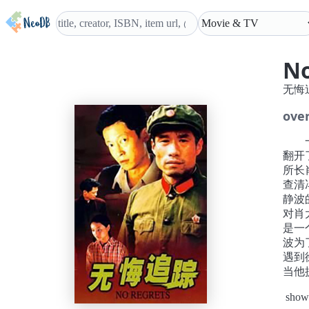
No
无悔
ove
一九
翻开
所长
查清
静波
对肖
是一
波为
遇到
当他
分手
show
了劫