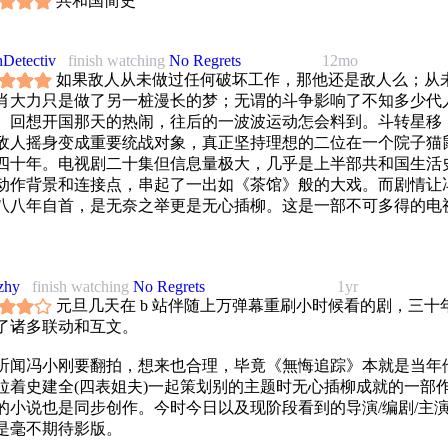
共和国简史
Detectiv
finish watching
No Regrets
12mo
如果敌人从未做过任何破坏工作，那他还是敌人么；从
肖大力只是做了另一桩漫长的梦；无谓的斗争影响了不知多少代
。回想开国那天的热闹，往后的一波波运动怎会料到。斗转星移
敌人摇身变成重要统战对象，真正坚持理想的二位在一个院子猫
四十年。电视剧二十集但信息量极大，几乎是上半部共和国生活
动作背景和连接点，串起了一出如《茶馆》般的大戏。而剧情让
八八年自首，是无奈之举更是无心插柳。这是一部不可多得的电
zhy
finish watching
No Regrets
1yr
元旦几天在 b 站伴随上万弹幕重刷小时候看的剧，三十
了诸多联动和互文。
听闻冯小刚要翻拍，想来也合理，毕竟《無悔追踪》本就是当年
拉着史建全(四表姐夫)一起策划别的主题时无心插柳成就的一部
的小说也是同步创作。今时今日以及现阶段看到的导演/编剧/主
是毫不期待影版。