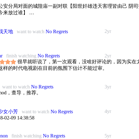
公安分局对面的城隍庙一副对联【阳世奸雄违天害理皆由己 阴司报应
今来放过谁】
了这部剧从 49~88 五多+镇压反革命+抗美援朝+知识分子改造+
反+反右反右倾+批胡风+大跃进+除四害+四清 四不清 四小清 内
2yr
我天地
want to watch
No Regrets
雷锋+文化大革命+平反+茬琴+严打+物价闯关全过程最后及时刹
曰爱国主义实质卖国主义 骨子里行左实右的货色" ———— 冯静
ar
finish watching
No Regrets
2yr
公安部金盾影视文化中心初成立的前几部作品，有宽松空间也有
很早就听说了，第一次观看，没啥好评论的，因为实在
。尹力导演亲自剪辑全剧，从头至尾的匹配对答式剪接时而产生
这样的时代电视剧在目前的氛围下估计不能过审。
，时而先出果后揭因营造悬疑氛围。文革结束的后 1/5 情节推进
节奏生硬频发，结局更像是一个攒底大包袱唏嘘理解也稍稍可惜
子谢平担任摄影，除了亚琴上吊被冯静波发现那个景别推轨像
want to watch
No Regrets
3yr
eślowski 的《殺人短片》之外，一幕幕室内话剧长镜头走位风格过
，mod，查导，推荐。
人艺班底保证了台词和表演的基线，同期录音更是保证了真实感
冰冰告诉郝戎母亲去世那次对戏是个例外。邹野的配乐铺陈贴合
情感，朱桦演唱的结尾曲《假如还有来世》在戏剧性最强的第十
4yr
少女小芳
want to watch
No Regrets
着格外受触动。
-02-09 14:38:58
年头打罗圈儿架，人脑子打出狗脑子，乌龟不认识王八蛋了"——
enon
finish watching
No Regrets
5yr