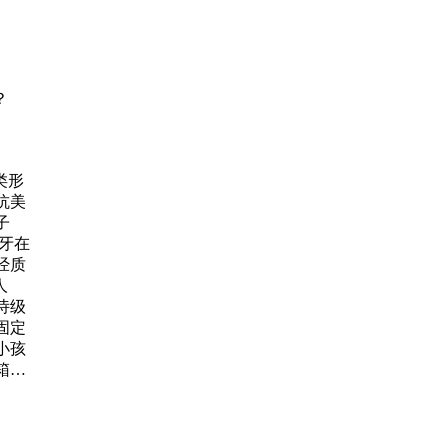
外发
，他
变成
力的
一
？
这令
进了
类形
抗美
子
牙在
经质
人
诗级
固定
小孩
箱
神，一