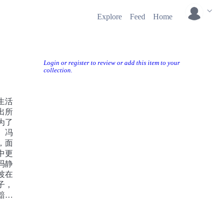
Explore
Feed
Home
Login or register to review or add this item to your
collection.
生活
出所
为了
。冯
，面
中更
冯静
波在
子，
黯然
躲过
却被