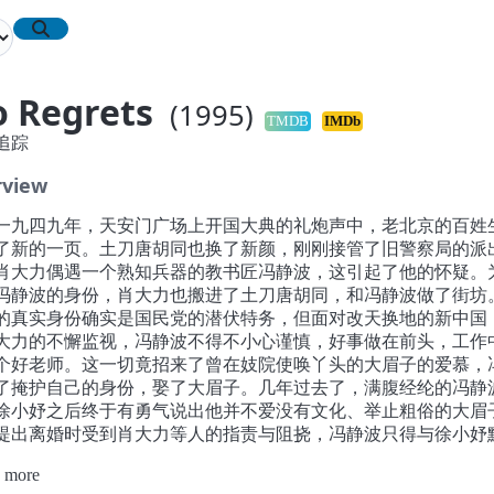
 Regrets
(1995)
TMDB
IMDb
追踪
rview
四九年，天安门广场上开国大典的礼炮声中，老北京的百姓
了新的一页。土刀唐胡同也换了新颜，刚刚接管了旧警察局的派
肖大力偶遇一个熟知兵器的教书匠冯静波，这引起了他的怀疑。
冯静波的身份，肖大力也搬进了土刀唐胡同，和冯静波做了街坊
的真实身份确实是国民党的潜伏特务，但面对改天换地的新中国
大力的不懈监视，冯静波不得不小心谨慎，好事做在前头，工作
个好老师。这一切竟招来了曾在妓院使唤丫头的大眉子的爱慕，
了掩护自己的身份，娶了大眉子。几年过去了，满腹经纶的冯静
徐小妤之后终于有勇气说出他并不爱没有文化、举止粗俗的大眉
提出离婚时受到肖大力等人的指责与阻挠，冯静波只得与徐小妤
。特务身份的重压使冯静波夹着尾巴做人，这使他在历次运动中
 more
难，并且由于他的和善、踏实工作，还被评为区劳模。而肖大力