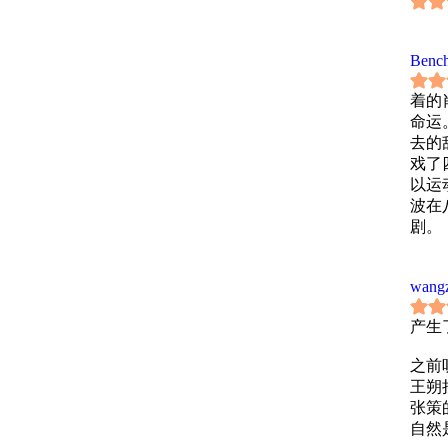
Bench
着的
命运
去的
戏了
以运
波在
剧。
wang
产生
之前
王朔
张策
自然