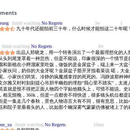
“特务“的罪名送进劳改农场，他的妻子亚琴自杀身亡。大眉子意
静波的委任状，偷偷的烧掉了。几十年后，肖大力重新穿上警服
ments
执着的监视着冯静波的一举一动。此时的冯静波已由一位好老师
校长，他领略了坦荡做人的快乐，同时也感到心头的沉重。肖大
eung
finish watching
No Regrets
3w
1
新栀与冯静波的女儿抗美青梅竹马，却因父辈们的恩怨无法走到
九十年代还能拍前三十年，什么时候才能拍这二十年呢
昔日给冯静波发委任状的四阎王已成了海外合作项目的投资者，
波惊讶与深思。他终于给肖大力写了自首信，在女儿的搀扶下走
局的大门。
4w
finish watching
No Regrets
出品人郑晓龙，用一个特务演出了一个最最理想化的人
从头到尾笼罩着一种悲伤，但是不能说，印象很深的一个情节是
溜和新桅在小辫溜家里吃饭，做饭的是金尿盆子，端上来一大盆
小家伙问，奶你的大金牙呢？金尿盆子豁开牙指着菜说 喏，大金
呢。小家伙们哄笑。冷静的疯魔感拿捏的死死的。冯静波那种神
文尔雅又时时刻刻提心吊胆半幽怨的埋怨“我心里不踏实”，太迷
简直就是恨不得把正面人物四个字贴他额头上，可惜不能说。史
，相见恨晚，360k，但是一点都舍不得快进，很多镜头机位都是
但是一集走几个春秋，景色人物语言大有不同，很有意思，比如
筋和院子里垂着头的人，比如那个幽深雾气蒙蒙仿佛被堵上了的
每个人物出场都仿佛红楼梦，有种drama和神秘的魔力，一个眼
调，就可以在脑海里让你回味很久
one_xu
finish watching
No Regrets
10mo