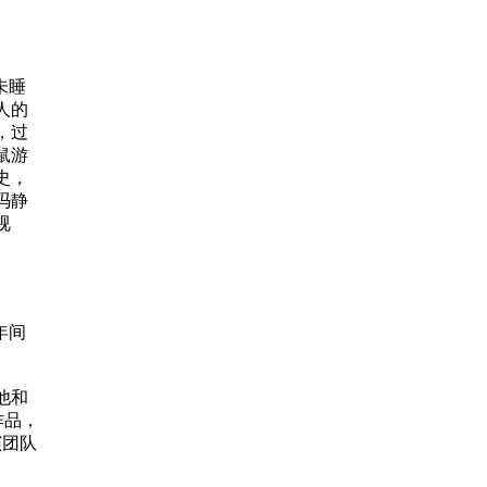
未睡
人的
，过
鼠游
史，
冯静
视
年间
他和
作品，
演团队