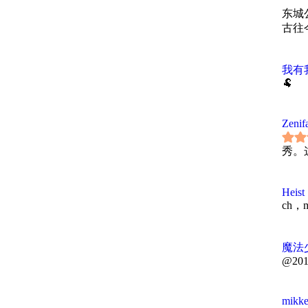
东城
古往
见证
反肃
我有
+学
🐏
"名
Zenif
作为
删减
秀。
幽默
转折
添次
Heist
Ki
ch
显。
许李
物的
魔法
后听
@2018
"这
大爷
mikk