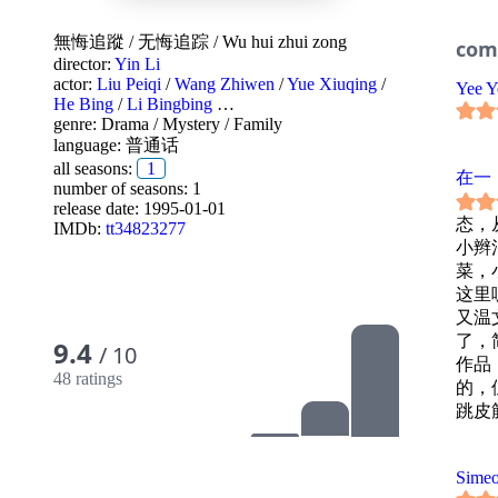
冠以
现冯
無悔追蹤
/
无悔追踪
/
Wu hui zhui zong
com
依旧
director:
Yin Li
了好
actor:
Liu Peiqi
/
Wang Zhiwen
/
Yue Xiuqing
/
Yee Y
儿子
He Bing
/
Li Bingbing
…
genre:
Drama
/
Mystery
/
Family
起。
language:
普通话
冯静
all seasons:
1
安全
在一
number of seasons: 1
release date:
1995-01-01
态，
IMDb:
tt34823277
小辫
菜，
这里
又温
了，
9.4
/ 10
作品
48 ratings
的，
跳皮
子，
个音
Sime