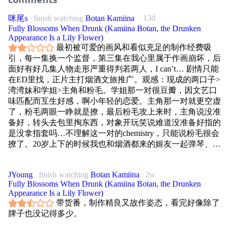
13d
咪尾s
finish watching
Botan Kamiina
Fully Blossoms When Drunk (Kamiina Botan, the Drunken
Appearance Is a Lily Flower)
最初被可爱的画风和看似充足的制作经费吸
引，每一集换一个监督，第三集在我心里属于作画崩坏，后
面好有好几集人物走形严重得判若两人，I can’t… 剧情只能
在ED里找，正片主打烟酒文旅推广。观感：现成的两口子>
湾湾妹和学姐>主角和粉毛。学姐那一对很豆瓣，因文艺口
味匹配而互生好感，啊小年轻的恋爱。主角那一对就更空虚
了，粉毛两眼一睁就是撩，最后粉毛攻上来时，主角说没准
备好，转头去包里掏东西，对象开玩笑说难道没准备好指的
是没拿指套吗…不理解这一对的chemistry，只能说粉毛很会
撩了。20岁上下的时候我也和烟酒都来的姬友一起弹琴、唱
歌、聊文艺，在互相投射中释放过剩的激素，满满地空虚的
爱慕，主打一个无中生有，可惜过了这个年纪就很难看进去
JYoung
finish watching
Botan Kamiina
2w
了。一星给过场动画配的精美插图，一星给片尾水彩插画。
Fully Blossoms When Drunk (Kamiina Botan, the Drunken
Appearance Is a Lily Flower)
带货番，制作精良又故作姿态，看完好像除了
牌子也没记得多少。