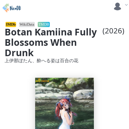
IMDb
WikiData
TMDB
Botan Kamiina Fully
(2026)
Blossoms When
Drunk
上伊那ぼたん、酔へる姿は百合の花