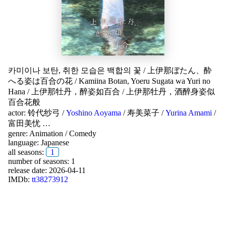
카미이나 보탄, 취한 모습은 백합의 꽃
/
上伊那ぼたん、酔
へる姿は百合の花
/
Kamiina Botan, Yoeru Sugata wa Yuri no
Hana
/
上伊那牡丹，醉姿如百合
/
上伊那牡丹，酒醉身姿似
百合花般
actor:
铃代纱弓
/
Yoshino Aoyama
/
寿美菜子
/
Yurina Amami
/
富田美忧
…
genre:
Animation
/
Comedy
language:
Japanese
all seasons:
1
number of seasons: 1
release date:
2026-04-11
IMDb:
tt38273912