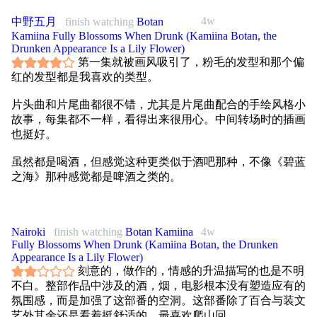
4w
中野五月
finish watching
Botan
Kamiina Fully Blossoms When Drunk (Kamiina Botan, the
Drunken Appearance Is a Lily Flower)
第一集就被画风吸引了，粉毛的发型和那个偏
红的发型都是我喜欢的类型。
片头曲和片尾曲都很不错，尤其是片尾曲配合的手绘风格小
故事，每集都不一样，看得出来很用心。中间转场时的插画
也挺好。
虽然都是喝酒，但感觉这种更类似于酒吧那种，不像《碧蓝
之海》那种感觉都是啤酒之类的。
这部作品就很文艺范，不仅有音乐和文学，在第十集还有艺
术展。感觉这种动漫比较适合文青，提到了一些导演和电
Nairoki
finish watching
Botan Kamiina
4w
影。
Fully Blossoms When Drunk (Kamiina Botan, the Drunken
Appearance Is a Lily Flower)
最后的小结尾有一个视频通话，出现了一款名为“百年孤
刻意的，做作的，情感的升温描写的也是不明
独”的酒。里面还涉及了音乐和文学（提到了诺贝尔奖），
不白。整部作品中涉及的酒，烟，电影根本没有塑造应有的
甚至还调侃了村上春树。
氛围感，而是加强了这部番的空洞。这部番除了百合与装文
艺外其余还是看着挺舒适的，最喜欢爬山回