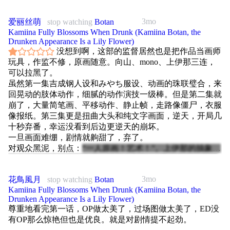
3mo
爱丽丝萌
stop watching
Botan
Kamiina Fully Blossoms When Drunk (Kamiina Botan, the
Drunken Appearance Is a Lily Flower)
没想到啊，这部的监督居然也是把作品当画师
玩具，作监不修，原画随意。向山、mono、上伊那三连，
可以拉黑了。
虽然第一集吉成钢人设和みやち服设、动画的珠联璧合，来
回晃动的肢体动作，细腻的动作演技一级棒。但是第二集就
崩了，大量简笔画、平移动作、静止帧，走路像僵尸，衣服
像报纸。第三集更是扭曲大头和纯文字画面，逆天，开局几
十秒弃番，幸运没看到后边更逆天的崩坏。
一旦画面难绷，剧情就齁甜了，弃了。
对观众黑泥，别点：
“一人原画！艺术！”。上伊那的抽象将
日本作画艺术提升到山麓，蜡笔小新和pop子在山腰，而毕
加索几十年前已坐在山巅。不会吧，不会有人敢说毕加索比
3mo
花鳥風月
stop watching
Botan
不上上伊那抽象吧？不然怎么配得上抽象小众时尚单品腿毛
Kamiina Fully Blossoms When Drunk (Kamiina Botan, the
懂哥的品位呢。想必小众哥们墙上都挂着queenbee和
Drunken Appearance Is a Lily Flower)
pineapple的作品集吧
尊重地看完第一话，OP做太美了，过场图做太美了，ED没
有OP那么惊艳但也是优良。就是对剧情提不起劲。