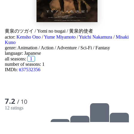
黄泉のツガイ
/
Yomi no tsugai
/
黄泉的使者
actor:
Kensho Ono
/
Yume Miyamoto
/
Yuichi Nakamura
/
Misaki
Kuno
genre:
Animation
/
Action
/
Adventure
/
Sci-Fi
/
Fantasy
language:
Japanese
all seasons:
1
number of seasons: 1
IMDb:
tt37532356
7.2
/ 10
12 ratings