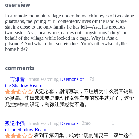
overview
In a remote mountain village under the watchful eyes of two stone
guardians, the young Yuru contentedly lives off the land while
staying close to the only family he has left—Asa, his precious
twin sister. Asa, meanwhile, carries out a mysterious “duty” on
behalf of the village while locked in a cage. Why is Asa a
prisoner? And what other secrets does Yuru's otherwise idyllic
home hide?
comments
7d
一言难晋
finish watching
Daemons of
the Shadow Realm
设定老套，剧情寡淡，不理解为什么漫画销量
还挺高。牛姨未来要是能创作女性主导的故事就好了，这个
兄控妹妹的设定，稍微让我感觉不适。
3mo
1
叛逆小猫
finish watching
Daemons
of the Shadow Realm
看到了第四集，成对出现的通灵王，双生这个