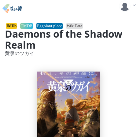
IMDb
TMDB
Eggplant.place
WikiData
Daemons of the Shadow
Realm
黄泉のツガイ