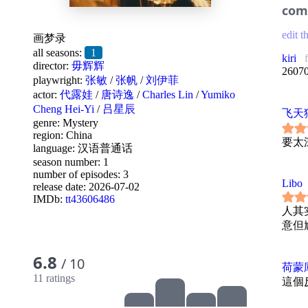
com
edit t
画梦录
all seasons:
1
kiri
director:
毋辉辉
260
playwright:
张敏
/
张帆
/
刘伊菲
actor:
代露娃
/
唐诗逸
/
Charles Lin
/
Yumiko
Cheng Hei-Yi
/
吕星辰
飞天
genre:
Mystery
region:
China
要太
language:
汉语普通话
season number: 1
number of episodes: 3
Libo
release date:
2026-07-02
IMDb:
tt43606486
人其
意但
6.8
/ 10
荷蒙
11 ratings
這個