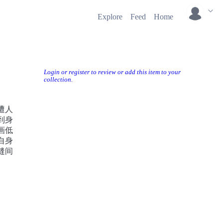
Explore
Feed
Home
Login or register to review or add this item to your
collection.
遭人
到身
画低
自身
缝间