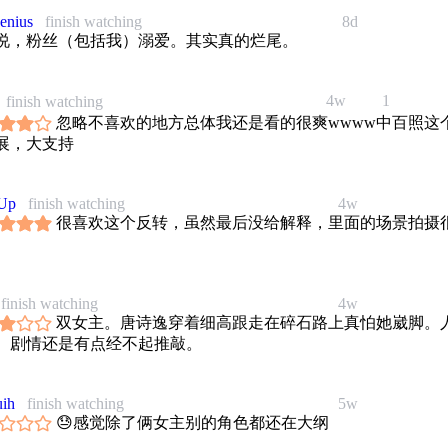
enius
finish watching
8d
说，粉丝（包括我）溺爱。其实真的烂尾。
4w
1
finish watching
忽略不喜欢的地方总体我还是看的很爽wwww中百照这
展，大支持
Up
finish watching
4w
很喜欢这个反转，虽然最后没给解释，里面的场景拍摄
finish watching
4w
双女主。唐诗逸穿着细高跟走在碎石路上真怕她崴脚。
。剧情还是有点经不起推敲。
uih
finish watching
5w
😓感觉除了俩女主别的角色都还在大纲