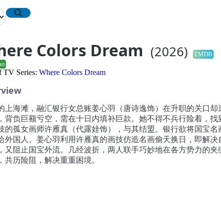
ere Colors Dream
(2026)
TMDB
an
of TV Series:
Where Colors Dream
rview
的上海滩，融汇银行女总账姜心羽（唐诗逸饰）在升职的关口却
，背负巨额亏空，需在十日内填补巨款。她不得不兵行险着，找
技的孤女画师许雁真（代露娃饰），与其结盟。银行欲将国宝名
给外国人。姜心羽利用许雁真的画技仿造名画偷天换日，即解决
，又阻止国宝外流。几经波折，两人联手巧妙地在各方势力的夹
，共历险阻，解决重重困境。