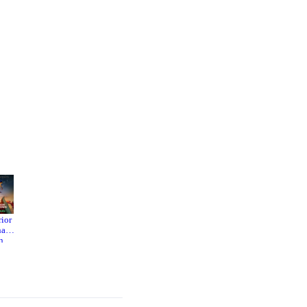
rior
The Pitt
The
nato
White
n
Lotus
Season 3