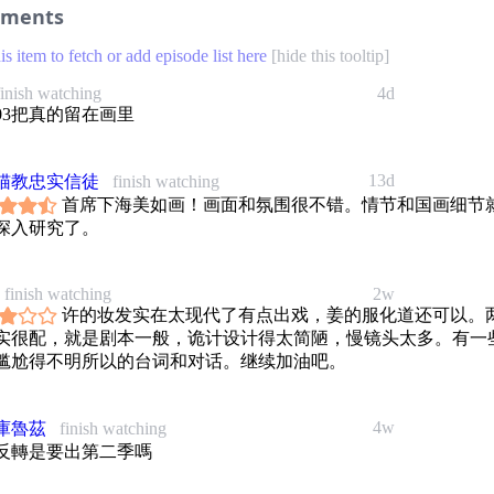
ments
his item to fetch or add episode list here
[
hide this tooltip
]
finish watching
4d
703把真的留在画里
13d
猫教忠实信徒
finish watching
首席下海美如画！画面和氛围很不错。情节和国画细节
深入研究了。
finish watching
2w
许的妆发实在太现代了有点出戏，姜的服化道还可以。
实很配，就是剧本一般，诡计设计得太简陋，慢镜头太多。有一
尴尬得不明所以的台词和对话。继续加油吧。
4w
庫魯茲
finish watching
反轉是要出第二季嗎