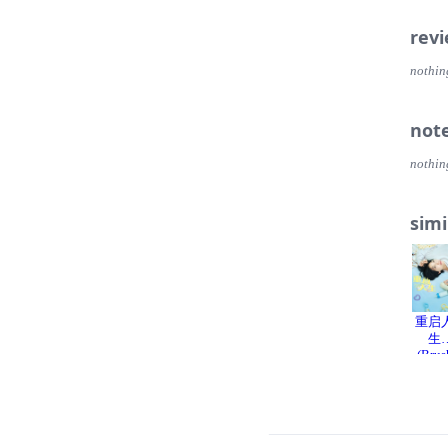
rev
nothin
not
nothin
simi
重启
生
(Brus
Up Lif