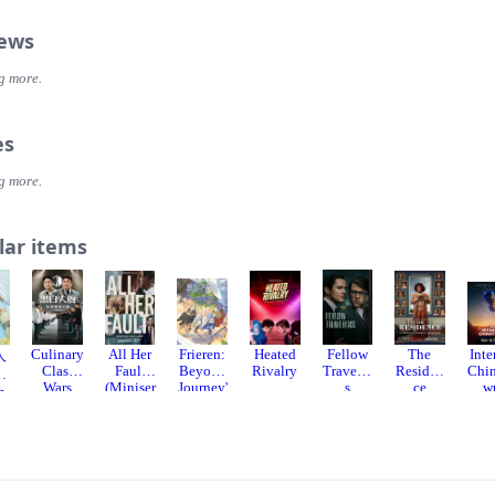
iews
g more.
es
g more.
lar items
Culinary
All Her
Frieren:
Heated
Fellow
The
Inte
人
Class
Fault
Beyond
Rivalry
Traveler
Residen
Chi
Wars
(Miniser
Journey'
s
ce
w
h
ies)
s End
e)
(Frieren:
Beyond
Journey'
s End)