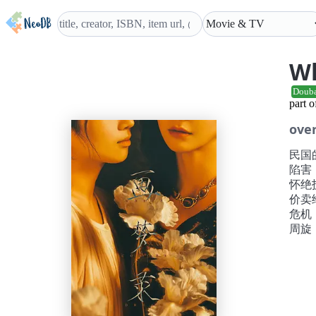
Wh
Doub
part 
ove
民国
陷害
怀绝
价卖
危机
周旋