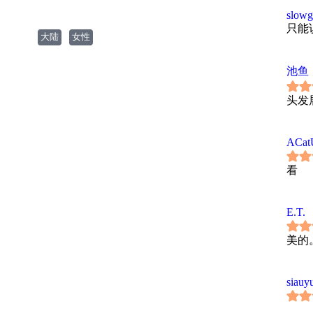
slowg
只能
大陆
女性
池鱼
头发
ACat
看
E.T.
美的
siauy