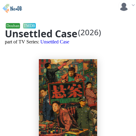
Douban
TMDB
Unsettled Case
(2026)
part of TV Series:
Unsettled Case