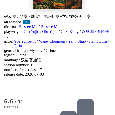
破悬案
/
悬案
/
珠宝行连环劫案+卞记旅馆灭门案
all seasons:
1
director:
Passsee Mu
/
Passsee Mu
playwright:
Qiu Yujie
/
Qiu Yujie
/
Gezi Kong
/
袁继犀
/
孔歌子
…
actor:
Yue Yunpeng
/
Wang Chuanjun
/
Yang Shuo
/
Jiang Qilin
/
Jiang Qilin
…
genre:
Drama
/
Mystery
/
Crime
region:
China
language:
汉语普通话
season number: 1
number of episodes: 17
release date:
2026-07-03
6.6
/ 10
8 ratings