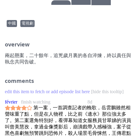
中國
電視劇
overview
兩起懸案，二十餘年，追兇歲月裏的各自淬煉，終以責任與
執念共同告破。
comments
edit this item to fetch or add episode list here
[
hide this tooltip
]
février
finish watching
8d
第一案，一首調查記者的輓歌，岳雲鵬雖然相
聲味重了點，但是在人物裡，比之前《邊水》那位強太多
了。第二案選角特別好，看彈幕知道女服務員甘翠娣的演員
叫曾美慧孜，拿過金像獎影后，崩潰戲帶入感極強，案子從
黑色喜劇無預警跳到恐怖片，殺人場景毛骨悚然，王傳君點