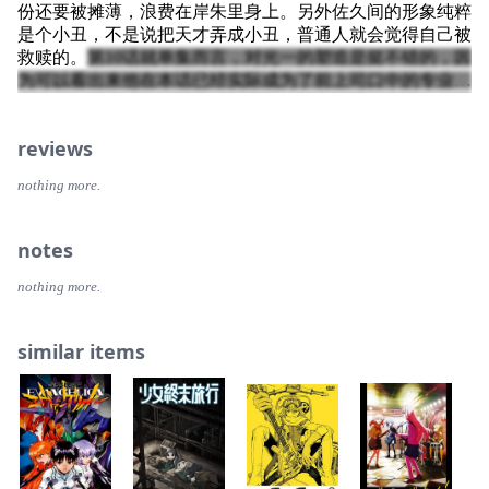
份还要被摊薄，浪费在岸朱里身上。另外佐久间的形象纯粹
是个小丑，不是说把天才弄成小丑，普通人就会觉得自己被
救赎的。
第10话就单集而言，对光一的塑造是挺不错的，因
为可以看出来他在本话已经实际成为了前上司口中的专业人
士，但如果把对比的视线放得更远，就会发现他本话的表现
和之前的角色发展是脱节的，在这个节点他在会议里能有这
reviews
样的表现就好像突然开窍了突然想通了，缺乏过渡，就像临
近结局了角色需要展示弧光了只能硬来了；第7话可以说是
nothing more.
目前为止最好的一话；第3第4话竟然是倒序，这种安排对光
一目前上司的塑造效果更好，然后再借剧情推进将视线转到
艾伦这边，有点意思；第1话冲突还是抛得不错的
notes
nothing more.
similar items