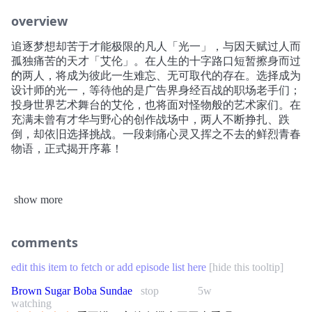
overview
追逐梦想却苦于才能极限的凡人「光一」，与因天赋过人而
孤独痛苦的天才「艾伦」。在人生的十字路口短暂擦身而过
的两人，将成为彼此一生难忘、无可取代的存在。选择成为
设计师的光一，等待他的是广告界身经百战的职场老手们；
投身世界艺术舞台的艾伦，也将面对怪物般的艺术家们。在
充满未曾有才华与野心的创作战场中，两人不断挣扎、跌
倒，却依旧选择挑战。一段刺痛心灵又挥之不去的鲜烈青春
物语，正式揭开序幕！
[简介原文]
show more
高校生活も半分が過ぎ、誰もが本格的に進路を考えはじめ
る頃。デザイナーになるため美大を目指す朝倉光一は、あ
る日、美術館の壁に殴り描きされたグラフィティに衝撃を
comments
受ける。描いたのは、ある出来事をきっかけに才能を封じ
込めてきた、左ききの女子高生・山岸エレンだった。
edit this item to fetch or add episode list here
[
hide this tooltip
]
いつしか二人は「描く」ことを通じてお互いを認めあい、
光一はデザイナー、エレンは画家への道を歩み始めるが
Brown Sugar Boba Sundae
stop
5w
watching
――。