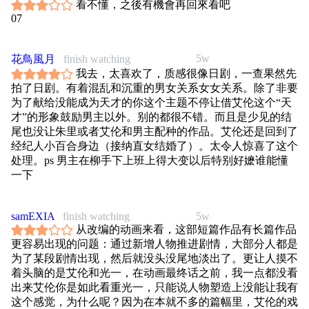
看不懂，之後有機會再回來看吧
07
5w
花鳥風月
finish watching
我去，太喜欢了，质感很像日剧，一查果然先
拍了日剧。有着混乱和沉重的男女关系女女关系。除了非要
为了献给没能成为天才的你这个主题不停让借艾伦这个“天
才”的形象鼓励男主以外。别的都很不错。而且是少见的结
尾也没让朱里或者艾伦和男主配种的作品。艾伦还是回到了
经纪人小百合身边（接纳直女结婚了）。太令人惊喜了这个
处理。ps 男主在柳手下上班上得大变以后特别好嬷谁能懂
一下
samEXIA
finish watching
5w
从改编的动画来看，这部短篇作品有长篇作品
更容易出现的问题：通过新增人物推进剧情，大部分人都是
为了某段剧情出现，然后就没头没尾地淡出了。更让人摸不
着头脑的是艾伦和光一，在动画最终话之前，我一点都没看
出来艾伦你是如此看重光一，只能说人物塑造上没能让我有
这个感觉，为什么呢？因为在本就不多的篇幅里，艾伦的戏