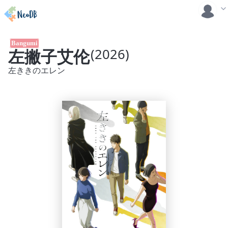
Bangumi
左撇子艾伦
(2026)
左ききのエレン